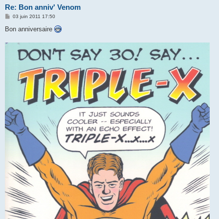
Re: Bon anniv' Venom
M
03 juin 2011 17:50
e
s
Bon anniversaire
s
a
g
e