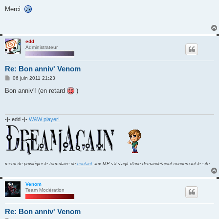
e
s
Merci.
s
a
g
e
edd
Administrateur
Re: Bon anniv' Venom
M
06 juin 2011 21:23
e
s
Bon anniv'! (en retard
)
s
a
g
e
-|- edd -|-
W&W player!
merci de privilégier le formulaire de
contact
aux MP s'il s'agit d'une demande/ajout concernant le site
Venom
Team Modération
Re: Bon anniv' Venom