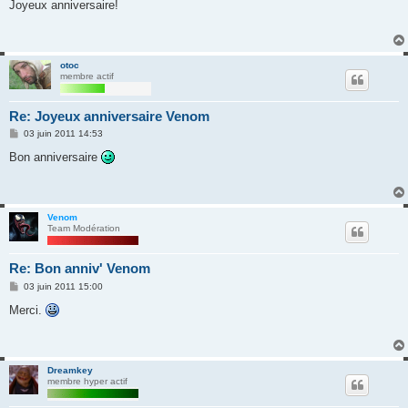
s
Joyeux anniversaire!
s
a
g
e
otoc
membre actif
Re: Joyeux anniversaire Venom
M
03 juin 2011 14:53
e
s
Bon anniversaire
s
a
g
e
Venom
Team Modération
Re: Bon anniv' Venom
M
03 juin 2011 15:00
e
s
Merci.
s
a
g
e
Dreamkey
membre hyper actif