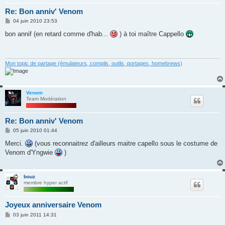
Re: Bon anniv' Venom
M
04 juin 2010 23:53
e
s
bon annif (en retard comme d'hab...
) à toi maître Cappello
s
a
g
e
Mon topic de partage (émulateurs, compils, outils, portages, homebrews)
Venom
Team Modération
Re: Bon anniv' Venom
M
05 juin 2010 01:44
e
s
Merci.
(vous reconnaitrez d'ailleurs maitre capello sous le costume de
s
Venom d'Yngwie
)
a
g
e
bouz
membre hyper actif
Joyeux anniversaire Venom
M
03 juin 2011 14:31
e