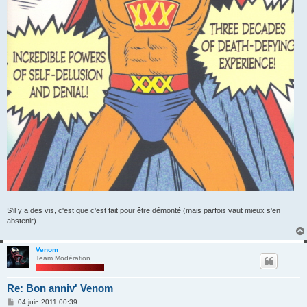
S'il y a des vis, c'est que c'est fait pour être démonté (mais parfois vaut mieux s'en
abstenir)
Venom
Team Modération
Re: Bon anniv' Venom
M
04 juin 2011 00:39