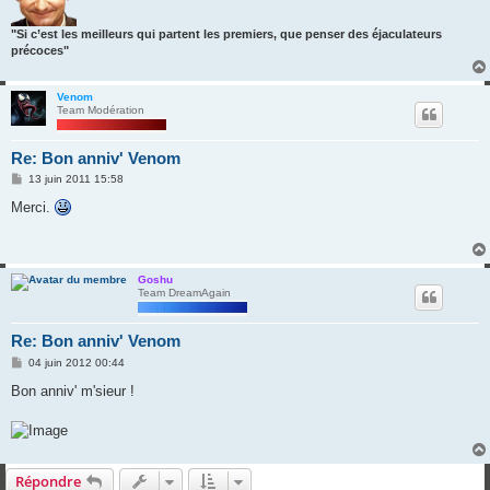
"Si c’est les meilleurs qui partent les premiers, que penser des éjaculateurs
précoces"
Venom
Team Modération
Re: Bon anniv' Venom
M
13 juin 2011 15:58
e
s
Merci.
s
a
g
e
Goshu
Team DreamAgain
Re: Bon anniv' Venom
M
04 juin 2012 00:44
e
s
Bon anniv' m'sieur !
s
a
g
e
Répondre