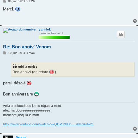
M
06 juin 2011 21:26
e
s
Merci.
s
a
g
e
yannick
membre très actif
Re: Bon anniv' Venom
M
10 juin 2011 17:44
e
s
s
edd a écrit :
a
g
Bon anniv'! (en retard
)
e
pareil désolé
Bon anniversaire
voila un skeud que je me régale a mixé
allez hardcoreeeeeeeeeeeeeee
hardcore jusqu'à la mort
http://www.youtube.com/watch?v=QDM19d3n ... dded#at=21
Venom