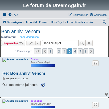
Le forum de DreamAgain.fr
FAQ
S’enregistrer
Connexion
R
DreamAgain
Accueil du Forum
Hors Sujet
La section des anniversaires!
e
Bon anniv' Venom
c
Modérateur :
Team Modération
h
Rechercher
Recherche 
Répondre
e
Page
5
sur
8
1
3
4
5
6
7
8
Précédente
Suivante
119 messages
r
…
c
Goshu
Team DreamAgain
h
e
Re: Bon anniv' Venom
r
M
03 juin 2010 18:09
e
s
Oui, moi même j'ai douté...
s
a
g
e
psykotine
Team DreamAgain