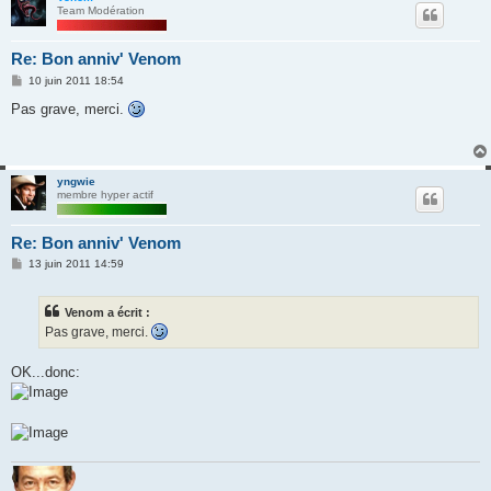
Team Modération
Re: Bon anniv' Venom
M
10 juin 2011 18:54
e
s
Pas grave, merci.
s
a
g
e
yngwie
membre hyper actif
Re: Bon anniv' Venom
M
13 juin 2011 14:59
e
s
s
Venom a écrit :
a
g
Pas grave, merci.
e
OK...donc: