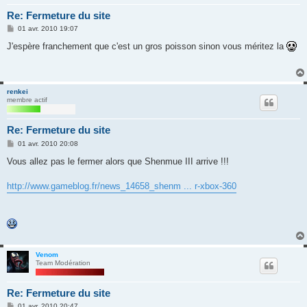
Re: Fermeture du site
M
01 avr. 2010 19:07
e
s
J'espère franchement que c'est un gros poisson sinon vous méritez la
s
a
g
e
renkei
membre actif
Re: Fermeture du site
M
01 avr. 2010 20:08
e
s
Vous allez pas le fermer alors que Shenmue III arrive !!!
s
a
g
http://www.gameblog.fr/news_14658_shenm ... r-xbox-360
e
Venom
Team Modération
Re: Fermeture du site
M
01 avr. 2010 20:47