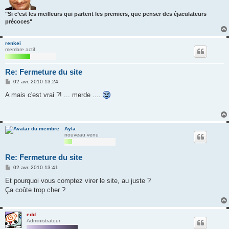
"Si c’est les meilleurs qui partent les premiers, que penser des éjaculateurs
précoces"
renkei
membre actif
Re: Fermeture du site
M
02 avr. 2010 13:24
e
s
A mais c'est vrai ?! ... merde ....
s
a
g
e
Ayla
nouveau venu
Re: Fermeture du site
M
02 avr. 2010 13:41
e
s
Et pourquoi vous comptez virer le site, au juste ?
s
Ça coûte trop cher ?
a
g
e
edd
Administrateur