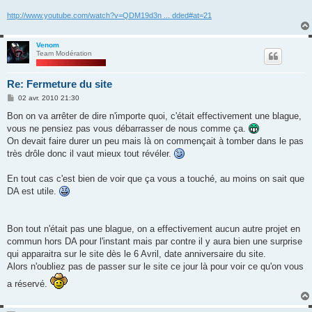
http://www.youtube.com/watch?v=QDM19d3n ... dded#at=21
Venom
Team Modération
Re: Fermeture du site
M
02 avr. 2010 21:30
e
s
Bon on va arrêter de dire n'importe quoi, c'était effectivement une blague,
s
vous ne pensiez pas vous débarrasser de nous comme ça.
a
g
On devait faire durer un peu mais là on commençait à tomber dans le pas
e
très drôle donc il vaut mieux tout révéler.
En tout cas c'est bien de voir que ça vous a touché, au moins on sait que
DA est utile.
Bon tout n'était pas une blague, on a effectivement aucun autre projet en
commun hors DA pour l'instant mais par contre il y aura bien une surprise
qui apparaitra sur le site dès le 6 Avril, date anniversaire du site.
Alors n'oubliez pas de passer sur le site ce jour là pour voir ce qu'on vous
a réservé.