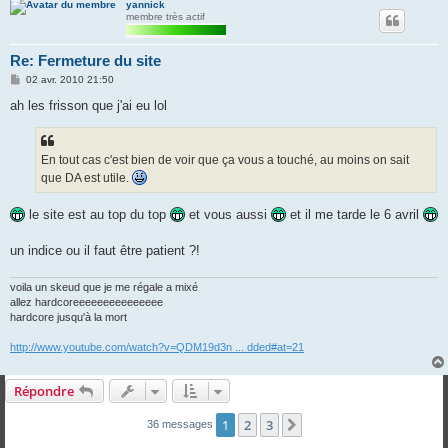
yannick
membre très actif
Re: Fermeture du site
M
02 avr. 2010 21:50
e
s
ah les frisson que j'ai eu lol
s
a
g
e
En tout cas c'est bien de voir que ça vous a touché, au moins on sait
que DA est utile.
le site est au top du top
et vous aussi
et il me tarde le 6 avril
un indice ou il faut être patient ?!
voila un skeud que je me régale a mixé
allez hardcoreeeeeeeeeeeeeee
hardcore jusqu'à la mort
http://www.youtube.com/watch?v=QDM19d3n ... dded#at=21
Répondre
1
2
3
Suivante
36 messages