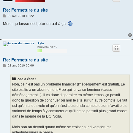
Re: Fermeture du site
M
02 avr. 2010 18:22
e
s
Merci, je laisse edd jeter un œil à ça.
s
a
g
e
Ayla
nouveau venu
Re: Fermeture du site
M
02 avr. 2010 20:06
e
s
s
edd a écrit :
a
g
Non, ce n'est pas un problème financier (l'hébergement est gratuit). Le
e
site est lié à un abonnement Free qui lui va se terminer (cause
déménagement...), il va donc disparaitre en même temps, ça posait
donc la question de continuer ou non le site sur un autre compte. Le fait
est qu'on a tous voté et qu'on s'est tous rendu compte qu'on n'avait plus
vraiment de temps à y consacrer et qu'il ne se passait plus grand chose
dans le monde de la DC. Voila.
Mais bon on devrait quand même se croiser sur divers forums
vidéoludesques je pense.