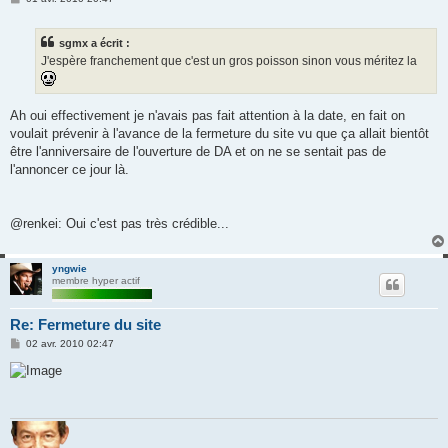
e
s
s
sgmx a écrit :
a
g
J'espère franchement que c'est un gros poisson sinon vous méritez la
e
Ah oui effectivement je n'avais pas fait attention à la date, en fait on
voulait prévenir à l'avance de la fermeture du site vu que ça allait bientôt
être l'anniversaire de l'ouverture de DA et on ne se sentait pas de
l'annoncer ce jour là.
@renkei: Oui c'est pas très crédible...
yngwie
membre hyper actif
Re: Fermeture du site
M
02 avr. 2010 02:47
e
s
s
a
g
e