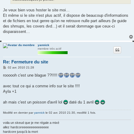
Je veux bien vous hoster le site moi…
Et même si le site n'est plus actif, il dispose de beaucoup d'informations
et de fichiers en tout genre qu'on ne retrouve nulle part ailleurs (le guide
des shmups, les covers dvd…) et il serait dommage que ceux-ci
disparaissent…
yannick
membre très actif
Re: Fermeture du site
M
02 avr. 2010 21:28
e
s
roooooh c'est une blague ??!!!!!
s
a
g
avec tout ce qui a comme info sur le site !!!!
e
Ayla +1
ah mais c'est un poisson d'avril lol
daté du 1 avril
Modifié en dernier par
yannick
le 02 avr. 2010 21:30, modifié 1 fois.
voila un skeud que je me régale a mixé
allez hardcoreeeeeeeeeeeeeee
hardcore jusqu'à la mort