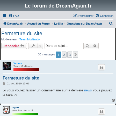
Le forum de DreamAgain.fr
FAQ
S’enregistrer
Connexion
R
DreamAgain
Accueil du Forum
Le Site
Questions sur DreamAgain
e
Fermeture du site
c
Modérateur :
Team Modération
h
Rechercher
Recherche 
Répondre
e
1
2
3
Suivante
36 messages
r
c
Venom
Team Modération
h
e
Fermeture du site
r
M
01 avr. 2010 15:06
e
s
Si vous voulez laisser un commentaire sur la dernière
news
vous pouvez
s
le faire ici.
a
g
e
sgmx
membre très actif