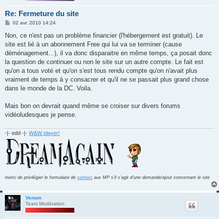
Re: Fermeture du site
M
02 avr. 2010 14:24
e
s
Non, ce n'est pas un problème financier (l'hébergement est gratuit). Le
s
site est lié à un abonnement Free qui lui va se terminer (cause
a
g
déménagement...), il va donc disparaitre en même temps, ça posait donc
e
la question de continuer ou non le site sur un autre compte. Le fait est
qu'on a tous voté et qu'on s'est tous rendu compte qu'on n'avait plus
vraiment de temps à y consacrer et qu'il ne se passait plus grand chose
dans le monde de la DC. Voila.
Mais bon on devrait quand même se croiser sur divers forums
vidéoludesques je pense.
-|- edd -|-
W&W player!
merci de privilégier le formulaire de
contact
aux MP s'il s'agit d'une demande/ajout concernant le site
Venom
Team Modération