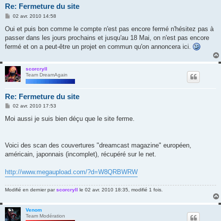
Re: Fermeture du site
M
02 avr. 2010 14:58
e
s
Oui et puis bon comme le compte n'est pas encore fermé n'hésitez pas à
s
passer dans les jours prochains et jusqu'au 18 Mai, on n'est pas encore
a
g
fermé et on a peut-être un projet en commun qu'on annoncera ici.
e
scorcryll
Team DreamAgain
Re: Fermeture du site
M
02 avr. 2010 17:53
e
s
Moi aussi je suis bien déçu que le site ferme.
s
a
g
e
Voici des scan des couvertures "dreamcast magazine" européen,
américain, japonnais (incomplet), récupéré sur le net.
http://www.megaupload.com/?d=W8QRBWRW
Modifié en dernier par
scorcryll
le 02 avr. 2010 18:35, modifié 1 fois.
Venom
Team Modération