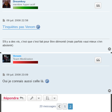
Dreamkey
membre hyper actif
M
09 juil. 2008 22:58
e
s
T'inquiètes pas Venom
s
a
g
e
S'il y a des vis, c'est que c'est fait pour être démonté (mais parfois vaut mieux s'en
abstenir)
Venom
Team Modération
M
09 juil. 2008 23:09
e
s
Oui je connais aussi celle là.
s
a
g
e
Répondre
1
2
Précédente
20 messages