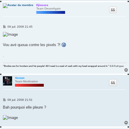
Djizeuss
Team DreamAgain
M
09 juil. 2008 21:45
e
s
s
a
g
Vou avé quoua contre les pixels ?!
e
.
"Bodies are for hookers and fat people! All I need is a wad of cash with my head wrapped around it."
B.B.Rodriguez
Venom
Team Modération
M
09 juil. 2008 21:51
e
s
Bah pourquoi elle pleure ?
s
a
g
e