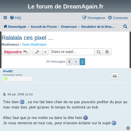
Le forum de DreamAgain.fr
FAQ
S’enregistrer
Connexion
R
DreamAgain
Accueil du Forum
Dreamcast
Emulation de la Dreamcast
e
Ralalala ces pixel ...
c
Modérateur :
Team Modération
h
Rechercher
Recherche 
Répondre
e
1
2
Précédente
20 messages
r
c
iPod92
nouveau venu
h
e
r
M
08 juil. 2008 11:24
e
s
Très bien
, sa me fait bien chier de ne pas pouvoirs profiter du jeux au
s
max mais bon, ptet qu'avec le temps ils sortiront un truk.
a
g
e
Allez faut que je me mette sa dans la tête hein
.
Je vous remercie en tout cas, pour m'avoire éclairer sur le sujet