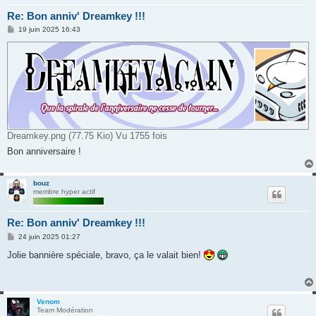
Re: Bon anniv' Dreamkey !!!
M
19 juin 2025 16:43
e
s
s
a
g
e
Dreamkey.png (77.75 Kio) Vu 1755 fois
Bon anniversaire !
bouz
membre hyper actif
Re: Bon anniv' Dreamkey !!!
M
24 juin 2025 01:27
e
s
Jolie bannière spéciale, bravo, ça le valait bien!
s
a
g
e
Venom
Team Modération