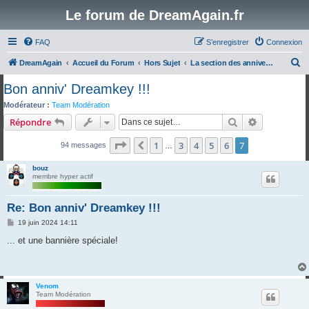
Le forum de DreamAgain.fr
FAQ
S’enregistrer
Connexion
R
DreamAgain
Accueil du Forum
Hors Sujet
La section des anniversaires!
e
Bon anniv' Dreamkey !!!
c
Modérateur :
Team Modération
h
Rechercher
Recherche 
Répondre
e
Page
7
sur
7
1
3
4
5
6
7
Précédente
94 messages
r
…
c
bouz
membre hyper actif
h
e
Re: Bon anniv' Dreamkey !!!
r
M
19 juin 2024 14:11
e
s
... et une bannière spéciale!
s
a
g
e
Venom
Team Modération