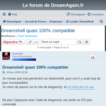
Le forum de DreamAgain.fr
FAQ
S’enregistrer
Connexion
R
DreamAgain
Accueil du Forum
Dreamcast
SD Loader / DreamShell
e
Dreamshell quasi 100% compatible
c
Modérateur :
Team Modération
h
Rechercher
Recherche 
Répondre
e
5 messages • Page
1
sur
1
r
scorcryll
c
Team DreamAgain
h
Dreamshell quasi 100% compatible
e
M
16 févr. 2020 22:58
r
e
s
Je n'avais pas trop persévéré sur dreamshell, pour moi il y avait trop de
s
jeux incompatibles.
a
g
Je viens de passer sur le site de dragoncity, et
ce n'est plus le cas.
e
De plus Cpasjuste avec l'aide de dragoncity ont sortie un OS plus
conviviale