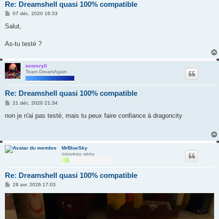
Re: Dreamshell quasi 100% compatible
M
07 déc. 2020 16:33
e
s
Salut,
s
a
g
As-tu testé ?
e
scorcryll
Team DreamAgain
Re: Dreamshell quasi 100% compatible
M
21 déc. 2020 21:34
e
s
non je n'ai pas testé, mais tu peux faire confiance à dragoncity
s
a
g
e
MrBlueSky
nouveau venu
Re: Dreamshell quasi 100% compatible
M
28 avr. 2026 17:03
e
s
s
a
g