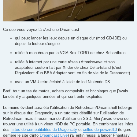
Ce que vous voyez là c'est une Dreamcast
qui peux lancer les jeux depuis un disque dur (mod GD-IDE) ou
depuis le lecteur d'origine
reliée à mon écran par la VGA Box TORO de chez Behardbros
reliée à internet par une carte réseau Atomiswave et son
adaptateur custom fait par Xrider de chez Delta-Island (c'est
l'équivalent d'un BBA Adapter sorti en fin de vie de la Dreamcast)
avec un VMU retro-éclairé à l'aide de led Nintendo DS
Bref, tout un tas de matos, achats compulsifs et bricolages que j'avais
lancés il y a quelques années et qui sont enfin exploités.
Le moins évident aura été l'utilisation de Retrodream/Dreamshell hébergé
sur le disque dur. Dragoncity a un tuto très détaillé sur l'utilisation de
Retrodream mais il recommande d'utiliser un SSD. Moi j'avais envie de
trouver une utilité à un vieux HDD de PC portable. En combinant les infos
des
listes de compatibilités de Dragoncity
et
celles de pcwzrd13
(le gars
derrière le site d'info
Dreamcast Live
) j'ai enfin réussi à lancer Phantasy