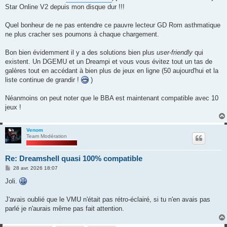
Star Online V2 depuis mon disque dur !!!
Quel bonheur de ne pas entendre ce pauvre lecteur GD Rom asthmatique
ne plus cracher ses poumons à chaque chargement.
Bon bien évidemment il y a des solutions bien plus
user-friendly
qui
existent. Un DGEMU et un Dreampi et vous vous évitez tout un tas de
galères tout en accédant à bien plus de jeux en ligne (50 aujourd'hui et la
liste continue de grandir !
)
Néanmoins on peut noter que le BBA est maintenant compatible avec 10
jeux !
Venom
Team Modération
Re: Dreamshell quasi 100% compatible
M
28 avr. 2026 18:07
e
s
Joli.
s
a
g
J'avais oublié que le VMU n'était pas rétro-éclairé, si tu n'en avais pas
e
parlé je n'aurais même pas fait attention.