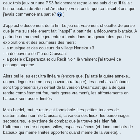
deux trois jeux sur une PS3 fraichement reçue je me suis dit qu'il fallait
finir ce putain de Skies of Arcadia (je vous ai dis que ça faisait 3 ans que
j'avais commencé ma partie?
)
J'approche doucement de la fin. Le jeu est vraiement chouette. Je pense
que je me suis réellement fait "happé" à partir de la découverte Ixa'taka. A
partir de ce moment le jeu entre à fonds dans l'imaginaire des grandes
explorations et des écumeurs des mers:
- la musique et des couleurs du village Horteka <3
- la découverte de l'île du Croissant
- la poésie d'Esperanza et du Récif Noir, là vraiment j'ai trouvé ce
passage superbe
Alors oui le jeu est ultra linéaire (encore que, j'ai raté la quête annexe...
un peu dégouté de ne pas pouvoir la rattraper), les combats aléatoires
sont trop présents (un défaut de la version Dreamcast qui a de quoi
rendre complètement fou, mais genre vraiment), les affrontements en
bateaux sont assez limités...
Mais bordel, tout le reste est formidable. Les petites touches de
customisation sur l'île Croissant, la variété des lieux, les personnages
secondaires, le système de combat que je trouve très bien fait.
L'alternance entre donjons, villes, espaces aériens (et donc combats de
bateaux qui même limités apportent quand même de la variété)...