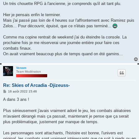
Un très chouette RPG à l'ancienne, je comprends qu'il ait tant plu.
Hier je pensais enfin le terminer.
Mais j'ai passé pas loin de 4 heures sur l'affrontement avec Ramirez puis
Zelos... Pour découvrir, épuisé, que ce n'étais pas terminé...
Comme ma copine rentrait de weekend j'ai du éteindre la console. La
prochaine fois je me réserverai une journée entière pour faire ces
combats finaux.
On avait vraiment beaucoup plus de temps quand on été gamins...
Venom
Team Modération
Re: Skies of Arcadia -Djizeuss-
M
16 août 2022 15:46
e
s
A dans 3 ans !
s
a
g
Plus sérieusement j'avais vraiment adoré le jeu, les combats aléatoires
e
m'avaient dérangé mais ça passait, maintenant je pense que ça serait
plus problématique, justement par manque de temps.
Les personnages sont attachants, l'histoire est bonne, l'univers est
original, les combats sont vraiment intéressants que ce soit à pieds ou en