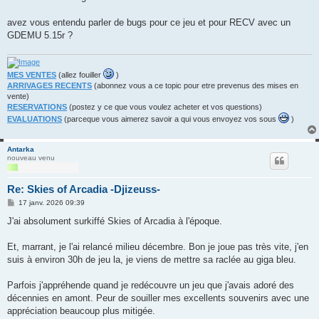
e
avez vous entendu parler de bugs pour ce jeu et pour RECV avec un
GDEMU 5.15r ?
MES VENTES
(allez fouiller
)
ARRIVAGES RECENTS
(abonnez vous a ce topic pour etre prevenus des mises en
vente)
RESERVATIONS
(postez y ce que vous voulez acheter et vos questions)
EVALUATIONS
(parceque vous aimerez savoir a qui vous envoyez vos sous
)
Antarka
nouveau venu
Re: Skies of Arcadia -Djizeuss-
M
17 janv. 2026 09:39
e
s
J'ai absolument surkiffé Skies of Arcadia à l'époque.
s
a
g
Et, marrant, je l'ai relancé milieu décembre. Bon je joue pas très vite, j'en
e
suis à environ 30h de jeu la, je viens de mettre sa raclée au giga bleu.
Parfois j'appréhende quand je redécouvre un jeu que j'avais adoré des
décennies en amont. Peur de souiller mes excellents souvenirs avec une
appréciation beaucoup plus mitigée.