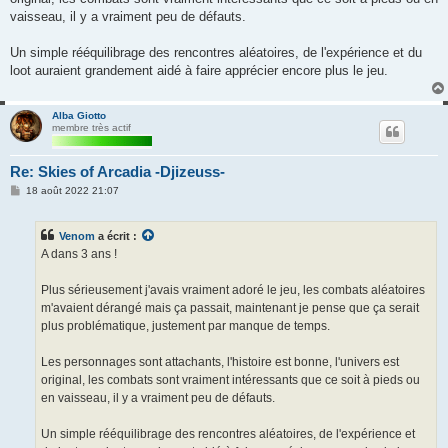
vaisseau, il y a vraiment peu de défauts.
Un simple rééquilibrage des rencontres aléatoires, de l'expérience et du
loot auraient grandement aidé à faire apprécier encore plus le jeu.
Alba Giotto
membre très actif
Re: Skies of Arcadia -Djizeuss-
M
18 août 2022 21:07
e
s
s
Venom
a écrit :
a
g
A dans 3 ans !
e
Plus sérieusement j'avais vraiment adoré le jeu, les combats aléatoires
m'avaient dérangé mais ça passait, maintenant je pense que ça serait
plus problématique, justement par manque de temps.
Les personnages sont attachants, l'histoire est bonne, l'univers est
original, les combats sont vraiment intéressants que ce soit à pieds ou
en vaisseau, il y a vraiment peu de défauts.
Un simple rééquilibrage des rencontres aléatoires, de l'expérience et