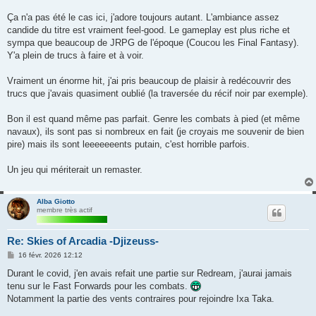
Ça n'a pas été le cas ici, j'adore toujours autant. L'ambiance assez
candide du titre est vraiment feel-good. Le gameplay est plus riche et
sympa que beaucoup de JRPG de l'époque (Coucou les Final Fantasy).
Y'a plein de trucs à faire et à voir.
Vraiment un énorme hit, j'ai pris beaucoup de plaisir à redécouvrir des
trucs que j'avais quasiment oublié (la traversée du récif noir par exemple).
Bon il est quand même pas parfait. Genre les combats à pied (et même
navaux), ils sont pas si nombreux en fait (je croyais me souvenir de bien
pire) mais ils sont leeeeeeents putain, c'est horrible parfois.
Un jeu qui mériterait un remaster.
Alba Giotto
membre très actif
Re: Skies of Arcadia -Djizeuss-
M
16 févr. 2026 12:12
e
s
Durant le covid, j'en avais refait une partie sur Redream, j'aurai jamais
s
tenu sur le Fast Forwards pour les combats.
a
g
Notamment la partie des vents contraires pour rejoindre Ixa Taka.
e