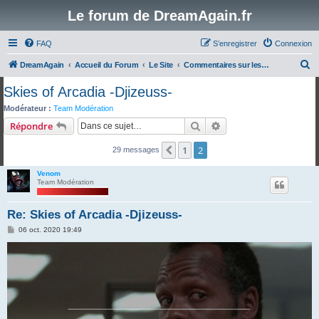
Le forum de DreamAgain.fr
FAQ
S’enregistrer
Connexion
R
DreamAgain
Accueil du Forum
Le Site
Commentaires sur les tests du site
e
Skies of Arcadia -Djizeuss-
c
Modérateur :
Team Modération
h
Rechercher
Recherche avancée
Répondre
e
1
2
Précédente
29 messages
r
c
Venom
Team Modération
h
e
Re: Skies of Arcadia -Djizeuss-
r
M
06 oct. 2020 19:49
e
s
s
a
g
e