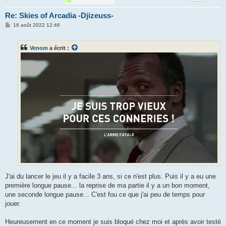
Re: Skies of Arcadia -Djizeuss-
M
16 août 2022 12:46
e
s
s
Venom
a écrit :
a
g
e
J'ai du lancer le jeu il y a facile 3 ans, si ce n'est plus. Puis il y a eu une
première longue pause... la reprise de ma partie il y a un bon moment,
une seconde longue pause... C'est fou ce que j'ai peu de temps pour
jouer.
Heureusement en ce moment je suis bloqué chez moi et après avoir testé