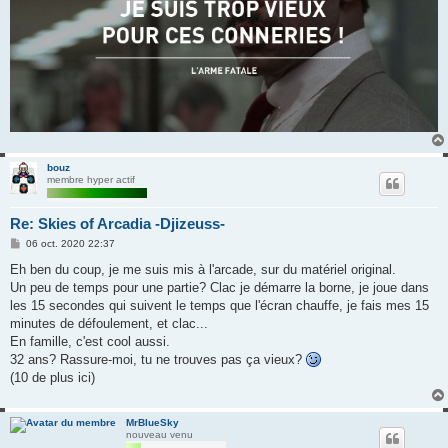
bouz
membre hyper actif
Re: Skies of Arcadia -Djizeuss-
M
06 oct. 2020 22:37
e
s
Eh ben du coup, je me suis mis à l'arcade, sur du matériel original.
s
Un peu de temps pour une partie? Clac je démarre la borne, je joue dans
a
g
les 15 secondes qui suivent le temps que l'écran chauffe, je fais mes 15
e
minutes de défoulement, et clac...
En famille, c'est cool aussi.
32 ans? Rassure-moi, tu ne trouves pas ça vieux?
(10 de plus ici)
MrBlueSky
nouveau venu