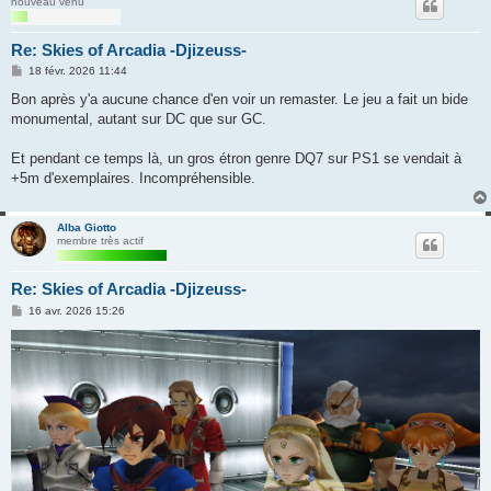
nouveau venu
Re: Skies of Arcadia -Djizeuss-
M
18 févr. 2026 11:44
e
s
Bon après y'a aucune chance d'en voir un remaster. Le jeu a fait un bide
s
monumental, autant sur DC que sur GC.
a
g
e
Et pendant ce temps là, un gros étron genre DQ7 sur PS1 se vendait à
+5m d'exemplaires. Incompréhensible.
Alba Giotto
membre très actif
Re: Skies of Arcadia -Djizeuss-
M
16 avr. 2026 15:26
e
s
s
a
g
e