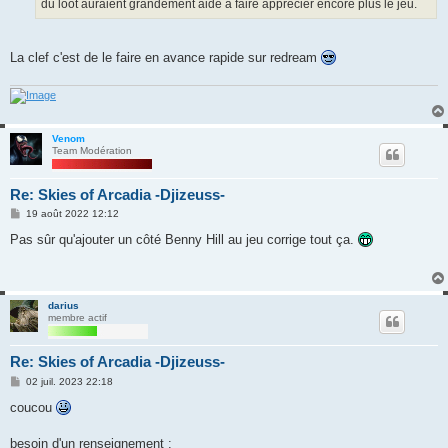
du loot auraient grandement aidé à faire apprécier encore plus le jeu.
La clef c'est de le faire en avance rapide sur redream
Venom
Team Modération
Re: Skies of Arcadia -Djizeuss-
M
19 août 2022 12:12
e
s
Pas sûr qu'ajouter un côté Benny Hill au jeu corrige tout ça.
s
a
g
e
darius
membre actif
Re: Skies of Arcadia -Djizeuss-
M
02 juil. 2023 22:18
e
s
coucou
s
a
g
besoin d'un renseignement :