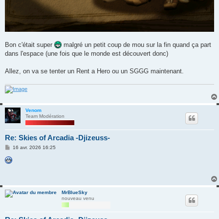
Bon c'était super
malgré un petit coup de mou sur la fin quand ça part
dans l'espace (une fois que le monde est découvert donc)
Allez, on va se tenter un Rent a Hero ou un SGGG maintenant.
Venom
Team Modération
Re: Skies of Arcadia -Djizeuss-
M
16 avr. 2026 16:25
e
s
s
a
g
e
MrBlueSky
nouveau venu