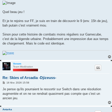
Quel beau jeu !
Et je te rejoins sur FF, je suis en train de découvrir le 9 (env. 15h de jeu),
bah putain c'est vraiment mou.
Sinon pour cette histoire de combats moins réguliers sur Gamecube,
c'est de la légende urbaine. Probablement une impression due aux temps
de chargement. Mais le code est identique.
Venom
Team Modération
Re: Skies of Arcadia -Djizeuss-
M
16 févr. 2026 15:58
e
s
Je pense qu'ils pourraient le ressortir sur Switch dans une résolution
s
augmentée et on ne se rendrait quasiment pas compte que c'est un
a
g
ancien jeu.
e
Antarka