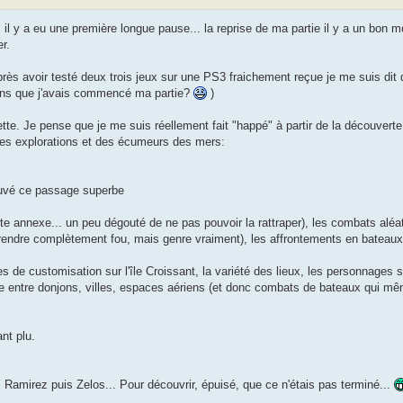
Puis il y a eu une première longue pause... la reprise de ma partie il y a un bo
r.
avoir testé deux trois jeux sur une PS3 fraichement reçue je me suis dit qu'il
3 ans que j'avais commencé ma partie?
)
te. Je pense que je me suis réellement fait "happé" à partir de la découverte I
des explorations et des écumeurs des mers:
trouvé ce passage superbe
 quête annexe... un peu dégouté de ne pas pouvoir la rattraper), les combats aléa
rendre complètement fou, mais genre vraiment), les affrontements en bateaux 
es de customisation sur l'île Croissant, la variété des lieux, les personnages 
ce entre donjons, villes, espaces aériens (et donc combats de bateaux qui mê
nt plu.
c Ramirez puis Zelos... Pour découvrir, épuisé, que ce n'étais pas terminé...