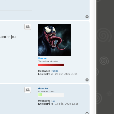
a
c
t
e
r
A
H
l
a
b
u
a
t
G
i
o
 ancien jeu.
t
t
o
Venom
Team Modération
Messages :
6488
Enregistré le :
25 avr. 2005 01:51
H
a
u
Antarka
t
nouveau venu
Messages :
17
Enregistré le :
17 déc. 2025 12:28
H