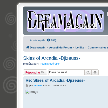
Accès rapide
FAQ
DreamAgain
Accueil du Forum
Le Site
Commentaires su
Skies of Arcadia -Djizeuss-
Modérateur :
Team Modération
Rechercher
Recher
Répondre
Re: Skies of Arcadia -Djizeuss-
M
par
Venom
»
06 oct. 2020 19:49
e
s
s
a
g
e