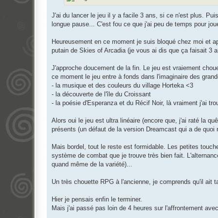
e
J'ai du lancer le jeu il y a facile 3 ans, si ce n'est plus. 
longue pause... C'est fou ce que j'ai peu de temps pour joue
Heureusement en ce moment je suis bloqué chez moi et après 
putain de Skies of Arcadia (je vous ai dis que ça faisait 
J'approche doucement de la fin. Le jeu est vraiement chouet
ce moment le jeu entre à fonds dans l'imaginaire des gran
- la musique et des couleurs du village Horteka <3
- la découverte de l'île du Croissant
- la poésie d'Esperanza et du Récif Noir, là vraiment j'ai 
Alors oui le jeu est ultra linéaire (encore que, j'ai raté la
présents (un défaut de la version Dreamcast qui a de quoi 
Mais bordel, tout le reste est formidable. Les petites touch
système de combat que je trouve très bien fait. L'alternan
quand même de la variété)...
Un très chouette RPG à l'ancienne, je comprends qu'il ait ta
Hier je pensais enfin le terminer.
Mais j'ai passé pas loin de 4 heures sur l'affrontement ave