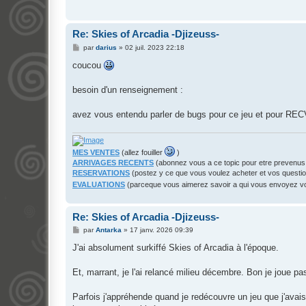
Re: Skies of Arcadia -Djizeuss-
M
par
darius
»
02 juil. 2023 22:18
e
s
coucou
s
a
g
besoin d'un renseignement :
e
avez vous entendu parler de bugs pour ce jeu et pour R
MES VENTES
(allez fouiller
)
ARRIVAGES RECENTS
(abonnez vous a ce topic pour etre prevenus
RESERVATIONS
(postez y ce que vous voulez acheter et vos questi
EVALUATIONS
(parceque vous aimerez savoir a qui vous envoyez 
Re: Skies of Arcadia -Djizeuss-
M
par
Antarka
»
17 janv. 2026 09:39
e
s
J'ai absolument surkiffé Skies of Arcadia à l'époque.
s
a
g
Et, marrant, je l'ai relancé milieu décembre. Bon je joue pas
e
Parfois j'appréhende quand je redécouvre un jeu que j'ava