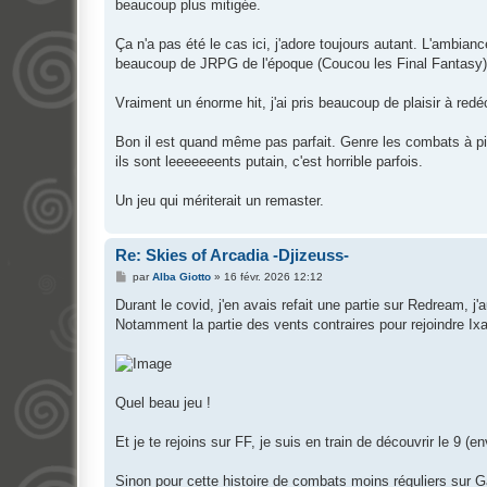
beaucoup plus mitigée.
Ça n'a pas été le cas ici, j'adore toujours autant. L'ambia
beaucoup de JRPG de l'époque (Coucou les Final Fantasy). Y'
Vraiment un énorme hit, j'ai pris beaucoup de plaisir à redé
Bon il est quand même pas parfait. Genre les combats à pie
ils sont leeeeeeents putain, c'est horrible parfois.
Un jeu qui mériterait un remaster.
Re: Skies of Arcadia -Djizeuss-
M
par
Alba Giotto
»
16 févr. 2026 12:12
e
s
Durant le covid, j'en avais refait une partie sur Redream, 
s
Notamment la partie des vents contraires pour rejoindre Ix
a
g
e
Quel beau jeu !
Et je te rejoins sur FF, je suis en train de découvrir le 9 (
Sinon pour cette histoire de combats moins réguliers sur