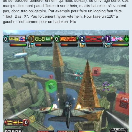
de se retrouver derrière l'ennemi qui nous suivait), ou un virage serré. Ces
manips elles sont pas difficiles à sortir hein, maiiiis bah elles s'inventent
pas, donc tuto obligatoire. Par exemple pour faire un looping faut faire
"Haut, Bas, X". Pas forcément hyper vite hein. Pour faire un 120° à
gauche c'est comme pour un hadoken. Etc.