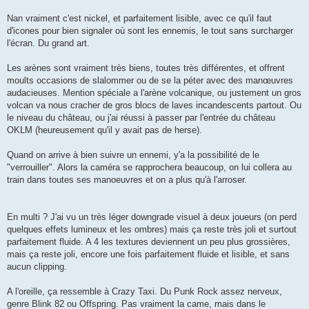
Nan vraiment c'est nickel, et parfaitement lisible, avec ce qu'il faut
d'icones pour bien signaler où sont les ennemis, le tout sans surcharger
l'écran. Du grand art.
Les arènes sont vraiment très biens, toutes très différentes, et offrent
moults occasions de slalommer ou de se la péter avec des manœuvres
audacieuses. Mention spéciale a l'arène volcanique, ou justement un gros
volcan va nous cracher de gros blocs de laves incandescents partout. Ou
le niveau du château, ou j'ai réussi à passer par l'entrée du château
OKLM (heureusement qu'il y avait pas de herse).
Quand on arrive à bien suivre un ennemi, y'a la possibilité de le
"verrouiller". Alors la caméra se rapprochera beaucoup, on lui collera au
train dans toutes ses manoeuvres et on a plus qu'à l'arroser.
En multi ? J'ai vu un très léger downgrade visuel à deux joueurs (on perd
quelques effets lumineux et les ombres) mais ça reste très joli et surtout
parfaitement fluide. A 4 les textures deviennent un peu plus grossières,
mais ça reste joli, encore une fois parfaitement fluide et lisible, et sans
aucun clipping.
A l'oreille, ça ressemble à Crazy Taxi. Du Punk Rock assez nerveux,
genre Blink 82 ou Offspring. Pas vraiment la came, mais dans le