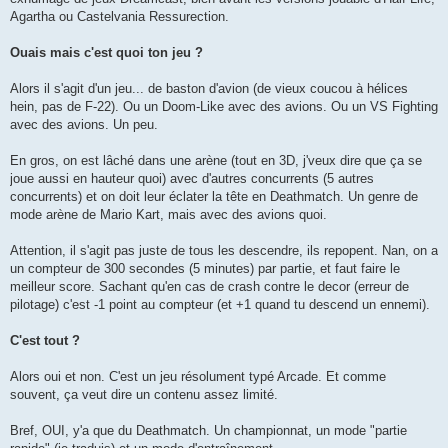
Agartha ou Castelvania Ressurection.
Ouais mais c'est quoi ton jeu ?
Alors il s'agit d'un jeu... de baston d'avion (de vieux coucou à hélices
hein, pas de F-22). Ou un Doom-Like avec des avions. Ou un VS Fighting
avec des avions. Un peu.
En gros, on est lâché dans une arène (tout en 3D, j'veux dire que ça se
joue aussi en hauteur quoi) avec d'autres concurrents (5 autres
concurrents) et on doit leur éclater la tête en Deathmatch. Un genre de
mode arène de Mario Kart, mais avec des avions quoi.
Attention, il s'agit pas juste de tous les descendre, ils repopent. Nan, on a
un compteur de 300 secondes (5 minutes) par partie, et faut faire le
meilleur score. Sachant qu'en cas de crash contre le decor (erreur de
pilotage) c'est -1 point au compteur (et +1 quand tu descend un ennemi).
C'est tout ?
Alors oui et non. C'est un jeu résolument typé Arcade. Et comme
souvent, ça veut dire un contenu assez limité.
Bref, OUI, y'a que du Deathmatch. Un championnat, un mode "partie