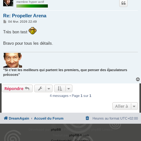
membre hyper actif
Re: Propeller Arena
M
04 févr. 2026 22:49
e
s
Très bon test
s
a
g
Bravo pour tous les détails.
e
"Si c’est les meilleurs qui partent les premiers, que penser des éjaculateurs
précoces"
Répondre
4 messages • Page
1
sur
1
Aller à
DreamAgain
Accueil du Forum
Heures au format
UTC+02:00
Développé par
phpBB
® Forum Software © phpBB Limited
Traduit par
phpBB-fr.com
Confidentialité
|
Conditions