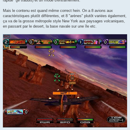
rapide" (je traduis) et un mode d'entraînement.
Mais le contenu est quand même correct hein. On a 8 avions aux
caractéristiques plutôt différentes, et 8 "arènes" plutôt variées également,
ça va de la grosse métropole style New York aux paysages volcaniques,
en passant par le desert, la base navale sur une île etc.