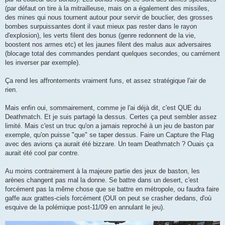
(par défaut on tire à la mitrailleuse, mais on a également des missiles,
des mines qui nous tournent autour pour servir de bouclier, des grosses
bombes surpuissantes dont il vaut mieux pas rester dans le rayon
d'explosion), les verts filent des bonus (genre redonnent de la vie,
boostent nos armes etc) et les jaunes filent des malus aux adversaires
(blocage total des commandes pendant quelques secondes, ou carrément
les inverser par exemple).
Ça rend les affrontements vraiment funs, et assez stratégique l'air de
rien.
Mais enfin oui, sommairement, comme je l'ai déjà dit, c'est QUE du
Deathmatch. Et je suis partagé la dessus. Certes ça peut sembler assez
limité. Mais c'est un truc qu'on a jamais reproché à un jeu de baston par
exemple, qu'on puisse "que" se taper dessus. Faire un Capture the Flag
avec des avions ça aurait été bizzare. Un team Deathmatch ? Ouais ça
aurait été cool par contre.
Au moins contrairement à la majeure partie des jeux de baston, les
arènes changent pas mal la donne. Se battre dans un desert, c'est
forcément pas la même chose que se battre en métropole, ou faudra faire
gaffe aux grattes-ciels forcément (OUI on peut se crasher dedans, d'où
esquive de la polémique post-11/09 en annulant le jeu).