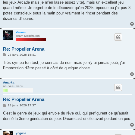
les jeux Arcade mais je m'en lasse assez vite), mais un excellent jeu
quand même. Je regrette de le découvrir qu'en 2025, époque où j'ai pas 3
potes consoleux sous la main pour vraiment le rincer pendant des
dizaines d'heures.
Venom
Team Modération
Re: Propeller Arena
M
28 janv. 2026 15:41
e
s
Très sympa ton test, je connais de nom mais je n'y ai jamais joué, j'ai
s
l'impression d'être passé à côté de quelque chose.
a
g
e
Antarka
nouveau venu
Re: Propeller Arena
M
28 janv. 2026 17:37
e
s
C'est le genre de jeux qui envoie du rêve oui, qui prefigurent ce qu'aurait
s
donné la 3eme génération de jeux Dreamcast si elle avait perduré un peu.
a
g
e
yngwie