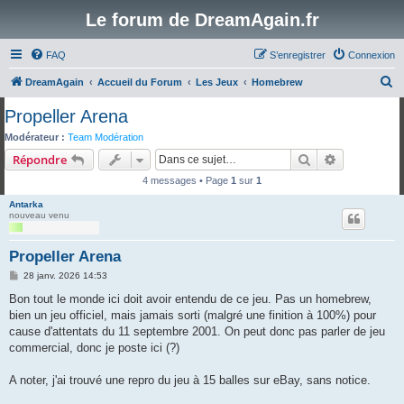
Le forum de DreamAgain.fr
FAQ
S’enregistrer
Connexion
R
DreamAgain
Accueil du Forum
Les Jeux
Homebrew
e
Propeller Arena
c
Modérateur :
Team Modération
h
Rechercher
Recherche 
Répondre
e
4 messages • Page
1
sur
1
r
Antarka
c
nouveau venu
h
Propeller Arena
e
M
28 janv. 2026 14:53
r
e
s
Bon tout le monde ici doit avoir entendu de ce jeu. Pas un homebrew,
s
bien un jeu officiel, mais jamais sorti (malgré une finition à 100%) pour
a
g
cause d'attentats du 11 septembre 2001. On peut donc pas parler de jeu
e
commercial, donc je poste ici (?)
A noter, j'ai trouvé une repro du jeu à 15 balles sur eBay, sans notice.