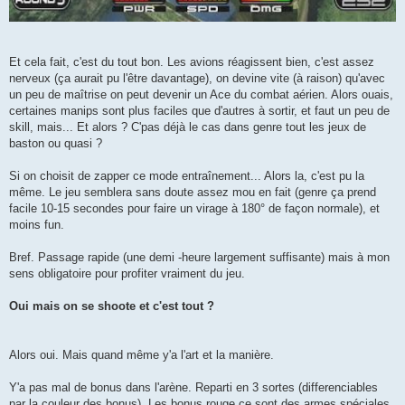
Et cela fait, c'est du tout bon. Les avions réagissent bien, c'est assez
nerveux (ça aurait pu l'être davantage), on devine vite (à raison) qu'avec
un peu de maîtrise on peut devenir un Ace du combat aérien. Alors ouais,
certaines manips sont plus faciles que d'autres à sortir, et faut un peu de
skill, mais... Et alors ? C'pas déjà le cas dans genre tout les jeux de
baston ou quasi ?
Si on choisit de zapper ce mode entraînement... Alors la, c'est pu la
même. Le jeu semblera sans doute assez mou en fait (genre ça prend
facile 10-15 secondes pour faire un virage à 180° de façon normale), et
moins fun.
Bref. Passage rapide (une demi -heure largement suffisante) mais à mon
sens obligatoire pour profiter vraiment du jeu.
Oui mais on se shoote et c'est tout ?
Alors oui. Mais quand même y'a l'art et la manière.
Y'a pas mal de bonus dans l'arène. Reparti en 3 sortes (differenciables
par la couleur des bonus). Les bonus rouge ce sont des armes spéciales