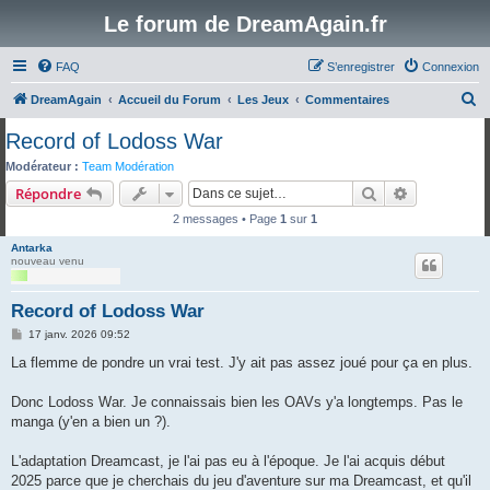
Le forum de DreamAgain.fr
FAQ
S’enregistrer
Connexion
R
DreamAgain
Accueil du Forum
Les Jeux
Commentaires
e
Record of Lodoss War
c
Modérateur :
Team Modération
h
Rechercher
Recherche 
Répondre
e
2 messages • Page
1
sur
1
r
Antarka
c
nouveau venu
h
Record of Lodoss War
e
M
17 janv. 2026 09:52
r
e
s
La flemme de pondre un vrai test. J'y ait pas assez joué pour ça en plus.
s
a
g
Donc Lodoss War. Je connaissais bien les OAVs y'a longtemps. Pas le
e
manga (y'en a bien un ?).
L'adaptation Dreamcast, je l'ai pas eu à l'époque. Je l'ai acquis début
2025 parce que je cherchais du jeu d'aventure sur ma Dreamcast, et qu'il