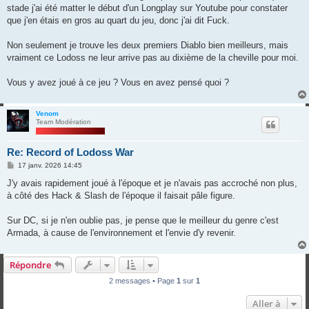
stade j'ai été matter le début d'un Longplay sur Youtube pour constater
que j'en étais en gros au quart du jeu, donc j'ai dit Fuck.
Non seulement je trouve les deux premiers Diablo bien meilleurs, mais
vraiment ce Lodoss ne leur arrive pas au dixième de la cheville pour moi.
Vous y avez joué à ce jeu ? Vous en avez pensé quoi ?
Venom
Team Modération
Re: Record of Lodoss War
M
17 janv. 2026 14:45
e
s
J'y avais rapidement joué à l'époque et je n'avais pas accroché non plus,
s
à côté des Hack & Slash de l'époque il faisait pâle figure.
a
g
e
Sur DC, si je n'en oublie pas, je pense que le meilleur du genre c'est
Armada, à cause de l'environnement et l'envie d'y revenir.
Répondre
2 messages • Page
1
sur
1
Aller à