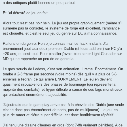
a des critiques plutôt bonnes un peu partout.
Et j'ai détesté ce jeu en fait.
Alors tout n'est pas noir hein. Le jeu est propre graphiquement (même s'il
surmene pas la console), le système de forge est excellent, l'ambiance
est chouette, et c'est le seul jeu du genre sur DC à ma connaissance.
Parlons en du genre. Perso je connais mal les hack n slash. J'ai
énormément joué aux deux premiers Diablo (et leurs add-ons) sur PC y'a
+20 ans, et c'est tout. Pour pinailler j'avais bien aimer Light Crusader sur
MD qui se rapproche un peu de ce genre la.
Le gros soucis de Lodoss, c'est son animation. Il rame. Énormément. On
tombe à 2-3 frame par seconde (voire moins) dès qu'il y a plus de 5-6
ennemis à l'écran, ce qui arrive ENORMEMENT. Le jeu en devient
quasiment injouable lors des phases de bourrinage (qui représente la
majorité des combats), et hyper difficile à cause de ces lags monstrueux
qui entachent énormément la jouabilité.
J'ajouterais que le gameplay arrive pas à la cheville des Diablo (une seule
classe donc pas énormément de sorts, pas de multijoueur). Le jeu, en
plus de ramer et d'être super difficile, est donc horriblement répétitif.
J'ai tenu une dizaine d'heures en gros (dont 7-8h vraiment pénibles). A ce