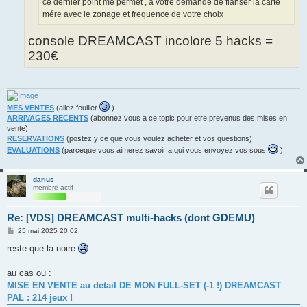
ce dernier point me permet , a votre demande de flahser la carte
mére avec le zonage et frequence de votre choix
console DREAMCAST incolore 5 hacks =
230€
MES VENTES
(allez fouiller
)
ARRIVAGES RECENTS
(abonnez vous a ce topic pour etre prevenus des mises en
vente)
RESERVATIONS
(postez y ce que vous voulez acheter et vos questions)
EVALUATIONS
(parceque vous aimerez savoir a qui vous envoyez vos sous
)
darius
membre actif
Re: [VDS] DREAMCAST multi-hacks (dont GDEMU)
M
25 mai 2025 20:02
e
s
reste que la noire
s
a
g
au cas ou :
e
MISE EN VENTE au detail DE MON FULL-SET (-1 !) DREAMCAST
PAL : 214 jeux !