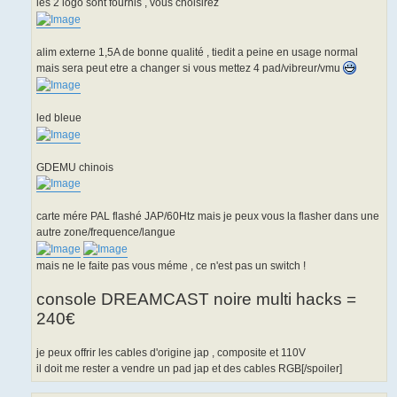
les 2 logo sont fournis , vous choisirez
alim externe 1,5A de bonne qualité , tiedit a peine en usage normal
mais sera peut etre a changer si vous mettez 4 pad/vibreur/vmu
led bleue
GDEMU chinois
carte mére PAL flashé JAP/60Htz mais je peux vous la flasher dans une
autre zone/frequence/langue
mais ne le faite pas vous méme , ce n'est pas un switch !
console DREAMCAST noire multi hacks =
240€
je peux offrir les cables d'origine jap , composite et 110V
il doit me rester a vendre un pad jap et des cables RGB[/spoiler]