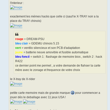
l'interieur :
exactement les mémes hacks que celle ci (sauf le X-TRAY noir a la
place du TRAY chinois)
rouge
= DREAM-PSU
bleu clair
= GDEMU chinois 5.15
vert
= ventilo silencieux et son PCB d'adaptation
jaune
= batterie neuve amovible et fusible automatique
bleu foncé
= switch 1 : flashage de memoire bios , switch 2 : hack
R422
ce dernier point me permet , a votre demande de flahser la carte
mére avec le zonage et frequence de votre choix
le X-tray de X-rider
petite carte memoire mais de grande marque
pour commencer a
jouer dés le deballage avec 11 jeux USA !