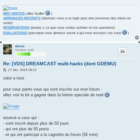
MES VENTES
(allez fouiller
)
ARRIVAGES RECENTS
(abonnez vous a ce topic pour etre prevenus des mises en
vente)
RESERVATIONS
(postez y ce que vous voulez acheter et vos questions)
EVALUATIONS
(parceque vous aimerez savoir a qui vous envoyez vos sous
)
darius
membre actif
Re: [VDS] DREAMCAST multi-hacks (dont GDEMU)
M
27 déc. 2025 08:21
e
s
salut a tous
s
a
g
pour ceux parmi vous qui sont inscrits sur mon forum :
e
allez voir le lot a gagner dans la loterie speciale de noel
reservé a ceux qui :
- sont inscrit depuis plus de 50 jours
- qui ont plus de 50 posts
- et qui ont participé a la cagnotte du forum (5€ mini)