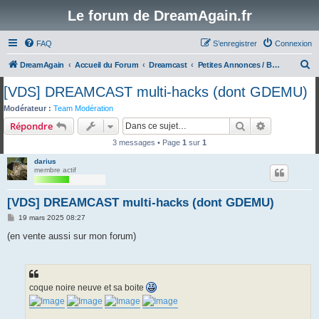
Le forum de DreamAgain.fr
FAQ
S’enregistrer
Connexion
R
DreamAgain
Accueil du Forum
Dreamcast
Petites Annonces / Bons Plans
e
[VDS] DREAMCAST multi-hacks (dont GDEMU)
c
Modérateur :
Team Modération
h
Rechercher
Recherche 
Répondre
e
3 messages • Page
1
sur
1
r
darius
c
membre actif
h
[VDS] DREAMCAST multi-hacks (dont GDEMU)
e
M
19 mars 2025 08:27
r
e
s
(en vente aussi sur mon forum)
s
a
g
e
coque noire neuve et sa boite