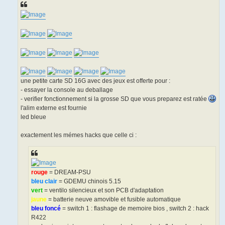
une petite carte SD 16G avec des jeux est offerte pour :
- essayer la console au deballage
- verifier fonctionnement si la grosse SD que vous preparez est ratée
l'alim externe est fournie
led bleue
exactement les mémes hacks que celle ci :
rouge
= DREAM-PSU
bleu clair
= GDEMU chinois 5.15
vert
= ventilo silencieux et son PCB d'adaptation
jaune
= batterie neuve amovible et fusible automatique
bleu foncé
= switch 1 : flashage de memoire bios , switch 2 : hack
R422