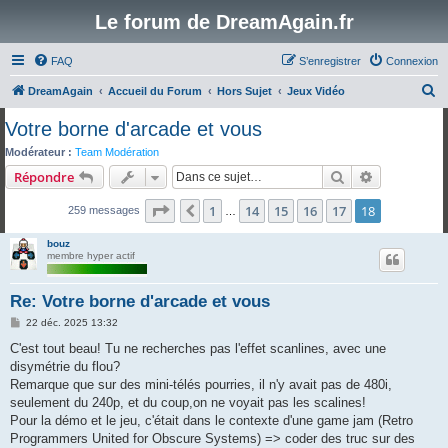
Le forum de DreamAgain.fr
FAQ
S’enregistrer
Connexion
R
DreamAgain
Accueil du Forum
Hors Sujet
Jeux Vidéo
e
Votre borne d'arcade et vous
c
Modérateur :
Team Modération
h
Rechercher
Recherche 
Répondre
e
Page
18
sur
18
1
14
15
16
17
18
Précédente
259 messages
r
…
c
bouz
membre hyper actif
h
e
Re: Votre borne d'arcade et vous
r
M
22 déc. 2025 13:32
e
s
C'est tout beau! Tu ne recherches pas l'effet scanlines, avec une
s
disymétrie du flou?
a
g
Remarque que sur des mini-télés pourries, il n'y avait pas de 480i,
e
seulement du 240p, et du coup,on ne voyait pas les scalines!
Pour la démo et le jeu, c'était dans le contexte d'une game jam (Retro
Programmers United for Obscure Systems) => coder des truc sur des