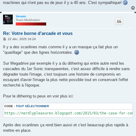
machines qui n'ont pas eu de jeux il y a 40 ans. C'est sympathique!
Venom
Team Modération
Re: Votre borne d'arcade et vous
M
22 déc. 2025 16:24
e
s
Il y a des scanlines mais comme il y a un masque ça fait plus un
s
"quarillage" que des lignes horizontales.
a
g
e
Sur Megadrive par exemple il y a du dithering qui entre autre rend les
cascades du 1er Sonic transparentes, c'est assez difficile à rendre sans
dégrader toute l'image, c'est toujours une histoire de compromis en
essayant d'avoir l'image la plus nette possible tout en conservant l'effet
recherché à l'époque.
Pour le dithering tu peux en voir plus ici:
CODE :
TOUT SÉLECTIONNER
https://nerdlypleasures.blogspot.com/2015/03/the-case-for-comp
Après des scanlines ça rend bien aussi et c'est beaucoup plus rapide à
mettre en place.