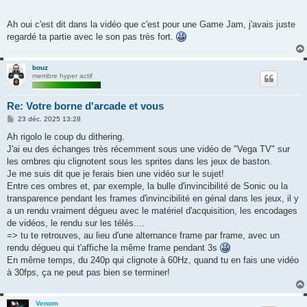
Ah oui c'est dit dans la vidéo que c'est pour une Game Jam, j'avais juste
regardé ta partie avec le son pas très fort.
bouz
membre hyper actif
Re: Votre borne d'arcade et vous
M
23 déc. 2025 13:28
e
s
Ah rigolo le coup du dithering.
s
J'ai eu des échanges très récemment sous une vidéo de "Vega TV" sur
a
g
les ombres qiu clignotent sous les sprites dans les jeux de baston.
e
Je me suis dit que je ferais bien une vidéo sur le sujet!
Entre ces ombres et, par exemple, la bulle d'invincibilité de Sonic ou la
transparence pendant les frames d'invincibilité en génal dans les jeux, il y
a un rendu vraiment dégueu avec le matériel d'acquisition, les encodages
de vidéos, le rendu sur les télés....
=> tu te retrouves, au lieu d'une alternance frame par frame, avec un
rendu dégueu qui t'affiche la même frame pendant 3s
En même temps, du 240p qui clignote à 60Hz, quand tu en fais une vidéo
à 30fps, ça ne peut pas bien se terminer!
Venom