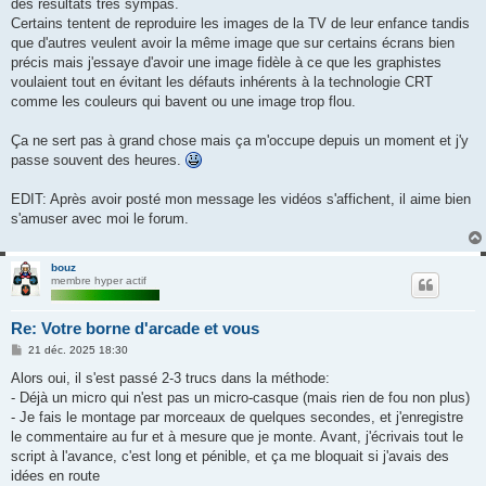
des résultats très sympas.
Certains tentent de reproduire les images de la TV de leur enfance tandis
que d'autres veulent avoir la même image que sur certains écrans bien
précis mais j'essaye d'avoir une image fidèle à ce que les graphistes
voulaient tout en évitant les défauts inhérents à la technologie CRT
comme les couleurs qui bavent ou une image trop flou.
Ça ne sert pas à grand chose mais ça m'occupe depuis un moment et j'y
passe souvent des heures.
EDIT: Après avoir posté mon message les vidéos s'affichent, il aime bien
s'amuser avec moi le forum.
bouz
membre hyper actif
Re: Votre borne d'arcade et vous
M
21 déc. 2025 18:30
e
s
Alors oui, il s'est passé 2-3 trucs dans la méthode:
s
- Déjà un micro qui n'est pas un micro-casque (mais rien de fou non plus)
a
g
- Je fais le montage par morceaux de quelques secondes, et j'enregistre
e
le commentaire au fur et à mesure que je monte. Avant, j'écrivais tout le
script à l'avance, c'est long et pénible, et ça me bloquait si j'avais des
idées en route