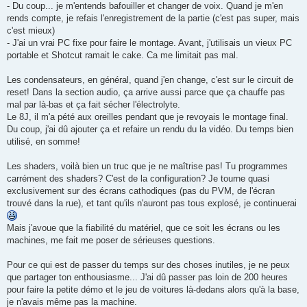
- Du coup... je m'entends bafouiller et changer de voix. Quand je m'en
rends compte, je refais l'enregistrement de la partie (c'est pas super, mais
c'est mieux)
- J'ai un vrai PC fixe pour faire le montage. Avant, j'utilisais un vieux PC
portable et Shotcut ramait le cake. Ca me limitait pas mal.
Les condensateurs, en général, quand j'en change, c'est sur le circuit de
reset! Dans la section audio, ça arrive aussi parce que ça chauffe pas
mal par là-bas et ça fait sécher l'électrolyte.
Le 8J, il m'a pété aux oreilles pendant que je revoyais le montage final.
Du coup, j'ai dû ajouter ça et refaire un rendu du la vidéo. Du temps bien
utilisé, en somme!
Les shaders, voilà bien un truc que je ne maîtrise pas! Tu programmes
carrément des shaders? C'est de la configuration? Je tourne quasi
exclusivement sur des écrans cathodiques (pas du PVM, de l'écran
trouvé dans la rue), et tant qu'ils n'auront pas tous explosé, je continuerai
Mais j'avoue que la fiabilité du matériel, que ce soit les écrans ou les
machines, me fait me poser de sérieuses questions.
Pour ce qui est de passer du temps sur des choses inutiles, je ne peux
que partager ton enthousiasme... J'ai dû passer pas loin de 200 heures
pour faire la petite démo et le jeu de voitures là-dedans alors qu'à la base,
je n'avais même pas la machine.