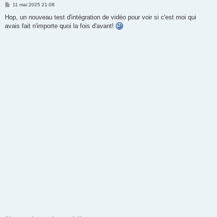
M
11 mai 2025 21:08
e
s
Hop, un nouveau test d'intégration de vidéo pour voir si c'est moi qui
s
avais fait n'importe quoi la fois d'avant!
a
g
e