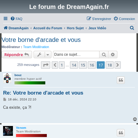
Le forum de DreamAgain.fr
FAQ
S’enregistrer
Connexion
R
DreamAgain
Accueil du Forum
Hors Sujet
Jeux Vidéo
e
Votre borne d'arcade et vous
c
Modérateur :
Team Modération
h
Rechercher
Recherche 
Répondre
e
Page
17
sur
18
1
14
15
16
17
18
Précédente
Suivant
259 messages
r
…
c
bouz
membre hyper actif
h
e
Re: Votre borne d'arcade et vous
r
M
18 déc. 2024 22:10
e
s
Ca existe, ça ?!
s
a
g
e
Venom
Team Modération