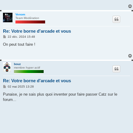
a
g
e
Venom
Team Modération
Re: Votre borne d'arcade et vous
M
22 déc. 2024 15:48
e
s
On peut tout faire !
s
a
g
e
bouz
membre hyper actif
Re: Votre borne d'arcade et vous
M
02 mai 2025 13:28
e
s
Punaise, je ne sais plus quoi inventer pour faire passer Catz sur le
s
forum...
a
g
e