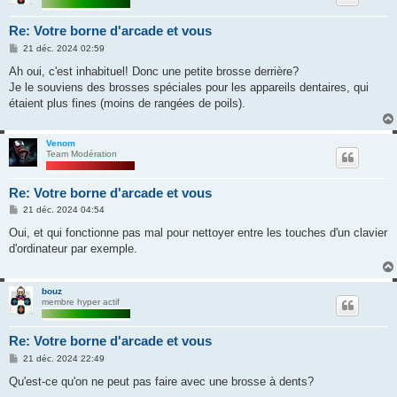
Re: Votre borne d'arcade et vous
M
21 déc. 2024 02:59
e
s
Ah oui, c'est inhabituel! Donc une petite brosse derrière?
s
Je le souviens des brosses spéciales pour les appareils dentaires, qui
a
g
étaient plus fines (moins de rangées de poils).
e
Venom
Team Modération
Re: Votre borne d'arcade et vous
M
21 déc. 2024 04:54
e
s
Oui, et qui fonctionne pas mal pour nettoyer entre les touches d'un clavier
s
d'ordinateur par exemple.
a
g
e
bouz
membre hyper actif
Re: Votre borne d'arcade et vous
M
21 déc. 2024 22:49
e
s
Qu'est-ce qu'on ne peut pas faire avec une brosse à dents?
s