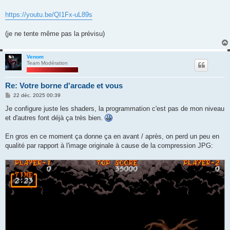
https://youtu.be/QI1Fx-uL89s
(je ne tente même pas la prévisu)
Venom
Team Modération
Re: Votre borne d'arcade et vous
M
22 déc. 2025 00:39
e
s
Je configure juste les shaders, la programmation c'est pas de mon niveau
s
et d'autres font déjà ça très bien.
a
g
e
En gros en ce moment ça donne ça en avant / après, on perd un peu en
qualité par rapport à l'image originale à cause de la compression JPG: