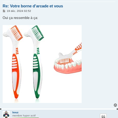
Re: Votre borne d'arcade et vous
M
19 déc. 2024 02:52
e
s
Oui ça ressemble à ça:
s
a
g
e
bouz
membre hyper actif