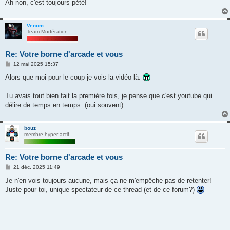
Ah non, c'est toujours pété!
Venom
Team Modération
Re: Votre borne d'arcade et vous
M
12 mai 2025 15:37
e
s
Alors que moi pour le coup je vois la vidéo là.
s
a
g
Tu avais tout bien fait la première fois, je pense que c'est youtube qui
e
délire de temps en temps. (oui souvent)
bouz
membre hyper actif
Re: Votre borne d'arcade et vous
M
21 déc. 2025 11:49
e
s
Je n'en vois toujours aucune, mais ça ne m'empêche pas de retenter!
s
Juste pour toi, unique spectateur de ce thread (et de ce forum?)
a
g
e