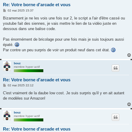
Re: Votre borne d'arcade et vous
M
02 mai 2025 15:37
e
s
Bizarrement je ne les vois une fois sur 2, le script a l'air d'être cassé ou
s
youtube fait des siennes, je vais mettre le lien de ta vidéo juste en
a
g
dessous dans une balise code.
e
Pas énormément de bricolage pour une fois mais je suis toujours aussi
épaté.
Par contre un peu surpris de voir un produit neuf dans cet état.
bouz
membre hyper actif
Re: Votre borne d'arcade et vous
M
02 mai 2025 22:12
e
s
C'est vraiment de la daube low cost. Je suis surpris qu'il y en ait autant
s
de modèles sur Amazon!
a
g
e
bouz
membre hyper actif
Re: Votre borne d'arcade et vous