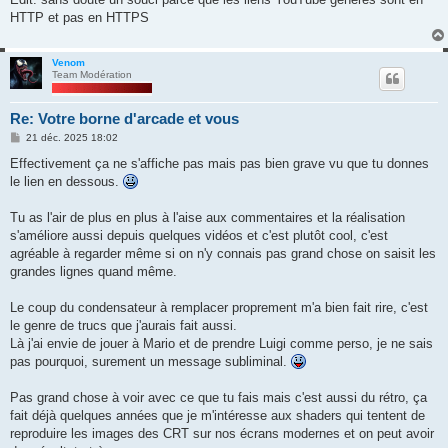
HTTP et pas en HTTPS
Venom
Team Modération
Re: Votre borne d'arcade et vous
M
21 déc. 2025 18:02
e
s
Effectivement ça ne s'affiche pas mais pas bien grave vu que tu donnes
s
le lien en dessous.
a
g
e
Tu as l'air de plus en plus à l'aise aux commentaires et la réalisation
s'améliore aussi depuis quelques vidéos et c'est plutôt cool, c'est
agréable à regarder même si on n'y connais pas grand chose on saisit les
grandes lignes quand même.
Le coup du condensateur à remplacer proprement m'a bien fait rire, c'est
le genre de trucs que j'aurais fait aussi.
Là j'ai envie de jouer à Mario et de prendre Luigi comme perso, je ne sais
pas pourquoi, surement un message subliminal.
Pas grand chose à voir avec ce que tu fais mais c'est aussi du rétro, ça
fait déjà quelques années que je m'intéresse aux shaders qui tentent de
reproduire les images des CRT sur nos écrans modernes et on peut avoir