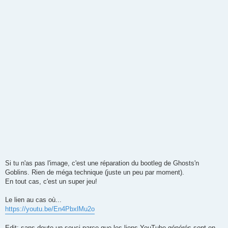
Si tu n'as pas l'image, c'est une réparation du bootleg de Ghosts'n
Goblins. Rien de méga technique (juste un peu par moment).
En tout cas, c'est un super jeu!
Le lien au cas où...
https://youtu.be/En4PbxlMu2o
Edit: sans doute un souci parce que les liens YouTube générés sont en