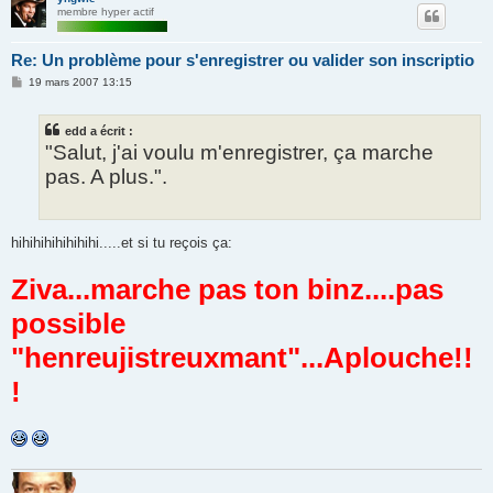
membre hyper actif
Re: Un problème pour s'enregistrer ou valider son inscriptio
M
19 mars 2007 13:15
e
s
s
edd a écrit :
a
g
"Salut, j'ai voulu m'enregistrer, ça marche
e
pas. A plus.".
hihihihihihihihi.....et si tu reçois ça:
Ziva...marche pas ton binz....pas
possible
"henreujistreuxmant"...Aplouche!!
!