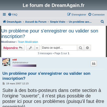
Le forum de DreamAgain.fr
FAQ
S’enregistrer
Connexion
R
DreamAgain
Accueil du Forum
Simple Visite
Un problème avec le forum?
e
Un problème pour s'enregistrer ou valider son
c
inscription?
h
Modérateur :
Team Modération
e
Rechercher
Recherche 
Répondre
r
3 messages • Page
1
sur
1
c
edd
h
Administrateur
e
Un problème pour s'enregistrer ou valider son
r
inscription?
M
19 mars 2007 12:15
e
Suite à des bots-posteurs dans cette section à
s
s
l'origine "ouverte", il n'est plus possible de
a
g
poster ici pour ces problèmes (puisqu'il faut être
e
enregistré).