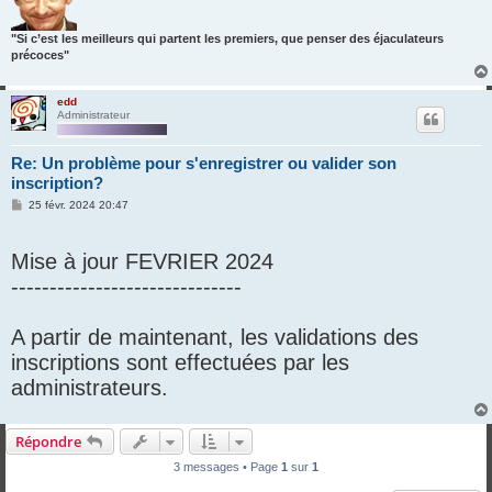
"Si c’est les meilleurs qui partent les premiers, que penser des éjaculateurs
précoces"
edd
Administrateur
Re: Un problème pour s'enregistrer ou valider son
inscription?
M
25 févr. 2024 20:47
e
s
s
Mise à jour FEVRIER 2024
a
g
------------------------------
e
A partir de maintenant, les validations des
inscriptions sont effectuées par les
administrateurs.
Répondre
3 messages • Page
1
sur
1