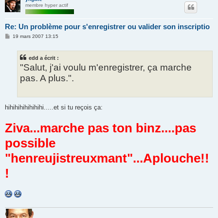
membre hyper actif
Re: Un problème pour s'enregistrer ou valider son inscriptio
M
19 mars 2007 13:15
e
s
s
edd a écrit :
a
g
"Salut, j'ai voulu m'enregistrer, ça marche
e
pas. A plus.".
hihihihihihihihi.....et si tu reçois ça:
Ziva...marche pas ton binz....pas
possible
"henreujistreuxmant"...Aplouche!!
!