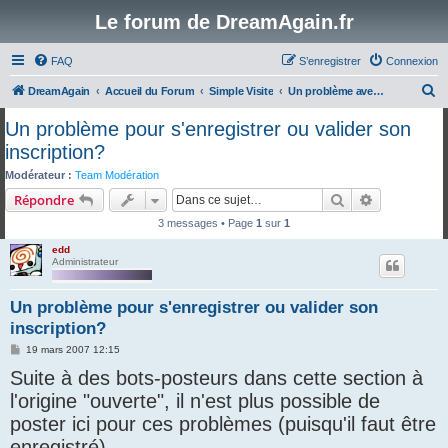
Le forum de DreamAgain.fr
FAQ
S’enregistrer
Connexion
R
DreamAgain
Accueil du Forum
Simple Visite
Un problème avec le forum?
e
Un problème pour s'enregistrer ou valider son
c
inscription?
h
Modérateur :
Team Modération
e
Rechercher
Recherche 
Répondre
r
3 messages • Page
1
sur
1
c
edd
h
Administrateur
e
Un problème pour s'enregistrer ou valider son
r
inscription?
M
19 mars 2007 12:15
e
Suite à des bots-posteurs dans cette section à
s
s
l'origine "ouverte", il n'est plus possible de
a
g
poster ici pour ces problèmes (puisqu'il faut être
e
enregistré).