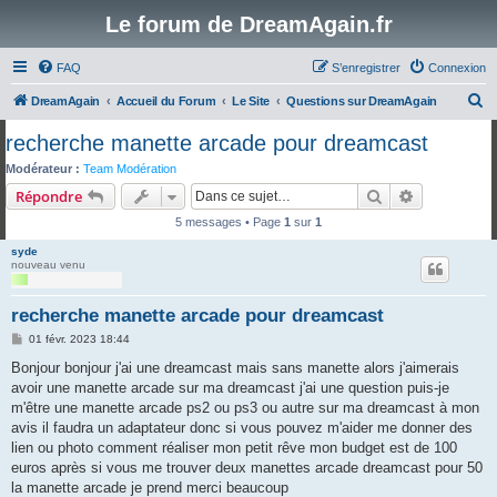
Le forum de DreamAgain.fr
FAQ
S’enregistrer
Connexion
R
DreamAgain
Accueil du Forum
Le Site
Questions sur DreamAgain
e
recherche manette arcade pour dreamcast
c
Modérateur :
Team Modération
h
Rechercher
Recherche 
Répondre
e
5 messages • Page
1
sur
1
r
syde
c
nouveau venu
h
recherche manette arcade pour dreamcast
e
M
01 févr. 2023 18:44
r
e
s
Bonjour bonjour j'ai une dreamcast mais sans manette alors j'aimerais
s
avoir une manette arcade sur ma dreamcast j'ai une question puis-je
a
g
m'être une manette arcade ps2 ou ps3 ou autre sur ma dreamcast à mon
e
avis il faudra un adaptateur donc si vous pouvez m'aider me donner des
lien ou photo comment réaliser mon petit rêve mon budget est de 100
euros après si vous me trouver deux manettes arcade dreamcast pour 50
la manette arcade je prend merci beaucoup