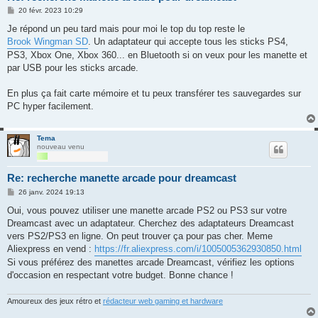
M
20 févr. 2023 10:29
e
s
Je répond un peu tard mais pour moi le top du top reste le
s
Brook Wingman SD
. Un adaptateur qui accepte tous les sticks PS4,
a
g
PS3, Xbox One, Xbox 360... en Bluetooth si on veux pour les manette et
e
par USB pour les sticks arcade.
En plus ça fait carte mémoire et tu peux transférer tes sauvegardes sur
PC hyper facilement.
Tema
nouveau venu
Re: recherche manette arcade pour dreamcast
M
26 janv. 2024 19:13
e
s
Oui, vous pouvez utiliser une manette arcade PS2 ou PS3 sur votre
s
Dreamcast avec un adaptateur. Cherchez des adaptateurs Dreamcast
a
g
vers PS2/PS3 en ligne. On peut trouver ça pour pas cher. Meme
e
Aliexpress en vend :
https://fr.aliexpress.com/i/1005005362930850.html
Si vous préférez des manettes arcade Dreamcast, vérifiez les options
d'occasion en respectant votre budget. Bonne chance !
Amoureux des jeux rétro et
rédacteur web gaming et hardware