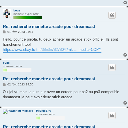
bouz
membre hyper actif
Re: recherche manette arcade pour dreamcast
M
01 févr. 2023 21:11
e
s
Hello, pour ce prix-là, tu oeux acheter un arcade stick officiel. Ils sont
s
franchement top!
a
g
https://www.ebay.fr/itm/385357827804?mk ... media=COPY
e
syde
nouveau venu
Re: recherche manette arcade pour dreamcast
M
02 févr. 2023 14:50
e
s
Ou j'ai vu mais je suis sur avec un cordon pour ps2 ou ps3 compatible
s
dreamcast je peut avoir deux stick arcade
a
g
e
MrBlueSky
nouveau venu
Re: recherche manette arcade pour dreamcast