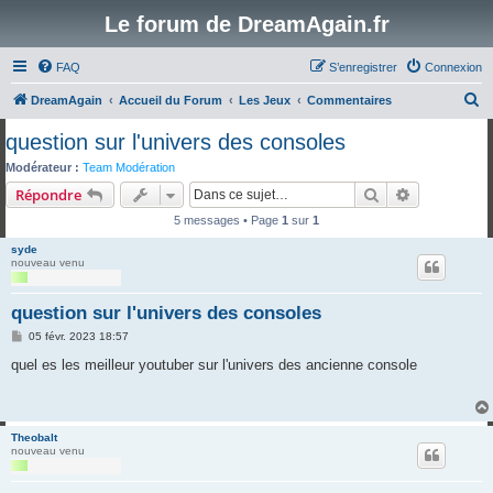
Le forum de DreamAgain.fr
FAQ
S’enregistrer
Connexion
R
DreamAgain
Accueil du Forum
Les Jeux
Commentaires
e
question sur l'univers des consoles
c
Modérateur :
Team Modération
h
Rechercher
Recherche 
Répondre
e
5 messages • Page
1
sur
1
r
syde
c
nouveau venu
h
question sur l'univers des consoles
e
M
05 févr. 2023 18:57
r
e
s
quel es les meilleur youtuber sur l'univers des ancienne console
s
a
g
e
Theobalt
nouveau venu