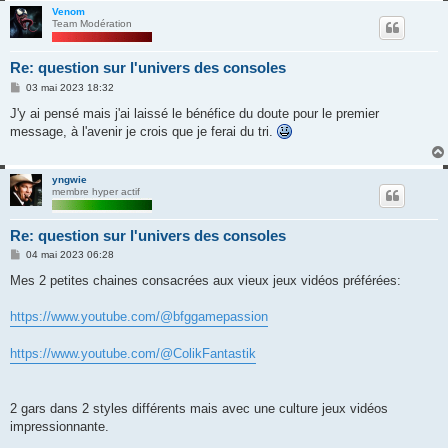
Venom
Team Modération
Re: question sur l'univers des consoles
M
03 mai 2023 18:32
e
s
J'y ai pensé mais j'ai laissé le bénéfice du doute pour le premier
s
message, à l'avenir je crois que je ferai du tri.
a
g
e
yngwie
membre hyper actif
Re: question sur l'univers des consoles
M
04 mai 2023 06:28
e
s
Mes 2 petites chaines consacrées aux vieux jeux vidéos préférées:
s
a
g
https://www.youtube.com/@bfggamepassion
e
https://www.youtube.com/@ColikFantastik
2 gars dans 2 styles différents mais avec une culture jeux vidéos
impressionnante.