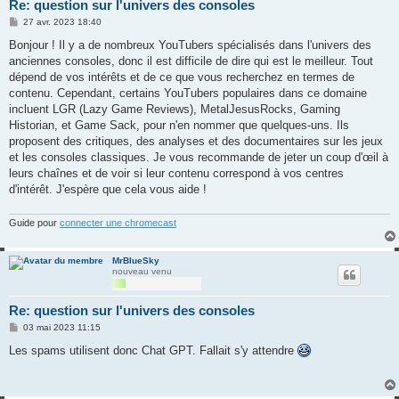
Re: question sur l'univers des consoles
M
27 avr. 2023 18:40
e
s
Bonjour ! Il y a de nombreux YouTubers spécialisés dans l'univers des
s
anciennes consoles, donc il est difficile de dire qui est le meilleur. Tout
a
g
dépend de vos intérêts et de ce que vous recherchez en termes de
e
contenu. Cependant, certains YouTubers populaires dans ce domaine
incluent LGR (Lazy Game Reviews), MetalJesusRocks, Gaming
Historian, et Game Sack, pour n'en nommer que quelques-uns. Ils
proposent des critiques, des analyses et des documentaires sur les jeux
et les consoles classiques. Je vous recommande de jeter un coup d'œil à
leurs chaînes et de voir si leur contenu correspond à vos centres
d'intérêt. J'espère que cela vous aide !
Guide pour
connecter une chromecast
MrBlueSky
nouveau venu
Re: question sur l'univers des consoles
M
03 mai 2023 11:15
e
s
Les spams utilisent donc Chat GPT. Fallait s'y attendre
s
a
g
e