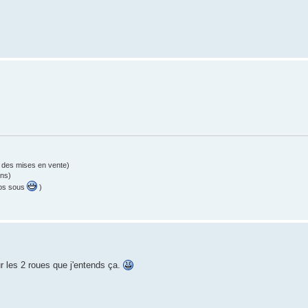
 des mises en vente)
ons)
vos sous
)
r les 2 roues que j'entends ça.