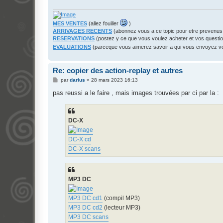
MES VENTES
(allez fouiller
)
ARRIVAGES RECENTS
(abonnez vous a ce topic pour etre prevenus
RESERVATIONS
(postez y ce que vous voulez acheter et vos questi
EVALUATIONS
(parceque vous aimerez savoir a qui vous envoyez 
Re: copier des action-replay et autres
M
par
darius
»
28 mars 2023 16:13
e
s
pas reussi a le faire , mais images trouvées par ci par la :
s
a
g
e
DC-X
DC-X cd
DC-X scans
MP3 DC
MP3 DC cd1
(compil MP3)
MP3 DC cd2
(lecteur MP3)
MP3 DC scans