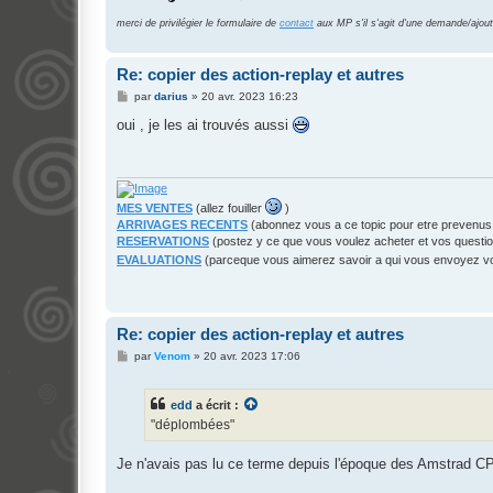
merci de privilégier le formulaire de
contact
aux MP s'il s'agit d'une demande/ajout
Re: copier des action-replay et autres
M
par
darius
»
20 avr. 2023 16:23
e
s
oui , je les ai trouvés aussi
s
a
g
e
MES VENTES
(allez fouiller
)
ARRIVAGES RECENTS
(abonnez vous a ce topic pour etre prevenus
RESERVATIONS
(postez y ce que vous voulez acheter et vos questi
EVALUATIONS
(parceque vous aimerez savoir a qui vous envoyez 
Re: copier des action-replay et autres
M
par
Venom
»
20 avr. 2023 17:06
e
s
s
edd
a écrit :
a
g
"déplombées"
e
Je n'avais pas lu ce terme depuis l'époque des Amstrad 