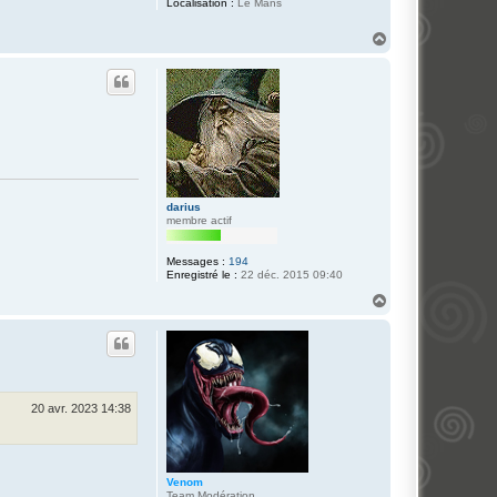
Localisation :
Le Mans
H
a
u
t
darius
membre actif
Messages :
194
Enregistré le :
22 déc. 2015 09:40
H
a
u
t
20 avr. 2023 14:38
Venom
Team Modération