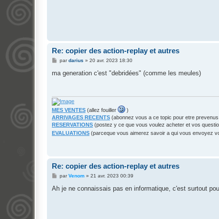
Re: copier des action-replay et autres
M
par
darius
»
20 avr. 2023 18:30
e
s
ma generation c'est "debridées" (comme les meules)
s
a
g
e
MES VENTES
(allez fouiller
)
ARRIVAGES RECENTS
(abonnez vous a ce topic pour etre prevenus
RESERVATIONS
(postez y ce que vous voulez acheter et vos questi
EVALUATIONS
(parceque vous aimerez savoir a qui vous envoyez 
Re: copier des action-replay et autres
M
par
Venom
»
21 avr. 2023 00:39
e
s
Ah je ne connaissais pas en informatique, c'est surtout pou
s
a
g
e