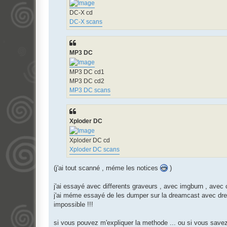
DC-X cd
DC-X scans
MP3 DC
MP3 DC cd1
MP3 DC cd2
MP3 DC scans
Xploder DC
Xploder DC cd
Xploder DC scans
(j'ai tout scanné , méme les notices
)
j'ai essayé avec differents graveurs , avec imgburn , avec 
j'ai méme essayé de les dumper sur la dreamcast avec dre
impossible !!!
si vous pouvez m'expliquer la methode ... ou si vous savez 