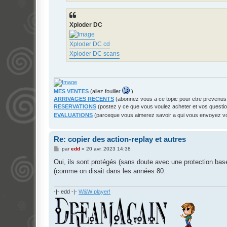
Xploder DC
Xploder DC cd
Xploder DC scans
MES VENTES
(allez fouiller
)
ARRIVAGES RECENTS
(abonnez vous a ce topic pour etre prevenus
RESERVATIONS
(postez y ce que vous voulez acheter et vos questi
EVALUATIONS
(parceque vous aimerez savoir a qui vous envoyez 
Re: copier des action-replay et autres
M
par
edd
»
20 avr. 2023 14:38
e
s
Oui, ils sont protégés (sans doute avec une protection bas
s
(comme on disait dans les années 80.
a
g
e
-|- edd -|-
W&W player!