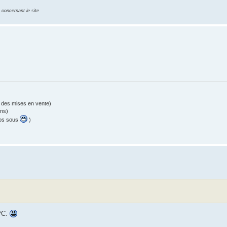
 concernant le site
 des mises en vente)
ons)
vos sous
)
CPC.