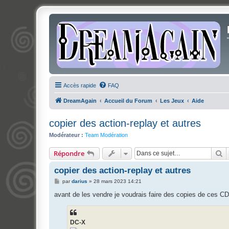
Accès rapide
FAQ
DreamAgain
Accueil du Forum
Les Jeux
Aide
copier des action-replay et autres
Modérateur :
Team Modération
R
Répondre
copier des action-replay et autres
M
par
darius
»
28 mars 2023 14:21
e
s
avant de les vendre je voudrais faire des copies de ces C
s
a
g
e
DC-X