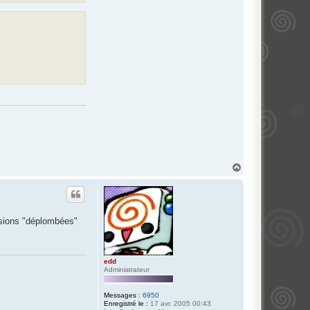
H
a
u
t
rsions "déplombées"
edd
Administrateur
Messages :
6950
Enregistré le :
17 avr. 2005 00:43