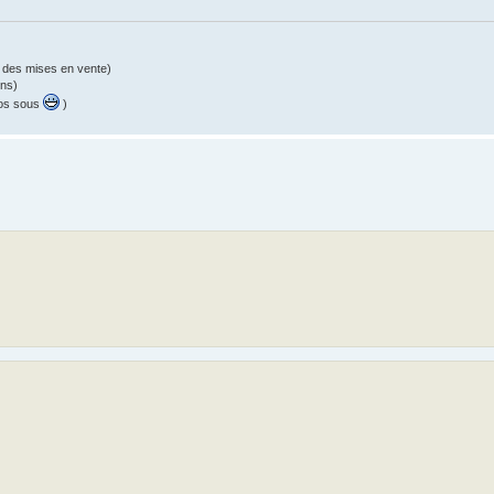
 des mises en vente)
ons)
vos sous
)