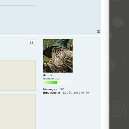
H
a
u
t
darius
membre actif
Messages :
194
Enregistré le :
22 déc. 2015 09:40