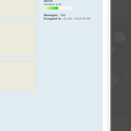
darius
membre actif
Messages :
194
Enregistré le :
22 déc. 2015 09:40