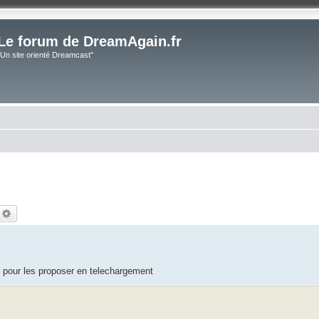
Le forum de DreamAgain.fr
"Un site orienté Dreamcast"
echercher
Recherche avancée
D pour les proposer en telechargement