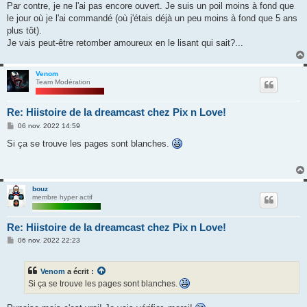
Par contre, je ne l'ai pas encore ouvert. Je suis un poil moins à fond que
le jour où je l'ai commandé (où j'étais déjà un peu moins à fond que 5 ans
plus tôt).
Je vais peut-être retomber amoureux en le lisant qui sait?...
Venom
Team Modération
Re: Hiistoire de la dreamcast chez Pix n Love!
M
06 nov. 2022 14:59
e
s
Si ça se trouve les pages sont blanches.
s
a
g
e
bouz
membre hyper actif
Re: Hiistoire de la dreamcast chez Pix n Love!
M
06 nov. 2022 22:23
e
s
s
Venom
a écrit :
a
g
Si ça se trouve les pages sont blanches.
e