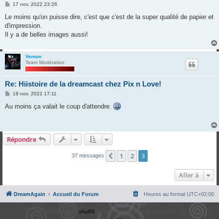
M
17 nov. 2022 23:26
e
s
Le moins qu'on puisse dire, c'est que c'est de la super qualité de papier et
s
d'impression.
a
g
Il y a de belles images aussi!
e
Venom
Team Modération
Re: Hiistoire de la dreamcast chez Pix n Love!
M
18 nov. 2022 17:11
e
s
Au moins ça valait le coup d'attendre.
s
a
g
e
Répondre
1
2
3
Précédente
37 messages
Aller à
DreamAgain
Accueil du Forum
Heures au format
UTC+02:00
Développé par
phpBB
® Forum Software © phpBB Limited