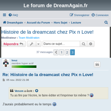
Le forum de DreamAgain.fr
FAQ
S’enregistrer
Connexion
R
DreamAgain
Accueil du Forum
Hors Sujet
Lecture
e
Hiistoire de la dreamcast chez Pix n Love!
c
Modérateur :
Team Modération
h
Rechercher
Recherche 
Répondre
e
1
2
3
Précédente
37 messages
r
c
bouz
membre hyper actif
h
e
Re: Hiistoire de la dreamcast chez Pix n Love!
r
M
05 nov. 2022 21:36
e
s
s
Venom
a écrit :
a
g
Tu as fini par l'écrire, le faire éditer et l'imprimer toi même ?
e
J'aurais probablement eu le temps
.