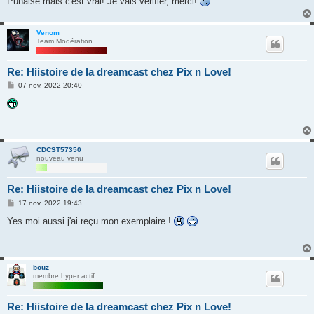
Punaise mais c'est vrai! Je vais vérifier, merci!
.
Venom
Team Modération
Re: Hiistoire de la dreamcast chez Pix n Love!
M
07 nov. 2022 20:40
e
s
s
a
g
e
CDCST57350
nouveau venu
Re: Hiistoire de la dreamcast chez Pix n Love!
M
17 nov. 2022 19:43
e
s
Yes moi aussi j'ai reçu mon exemplaire !
s
a
g
e
bouz
membre hyper actif
Re: Hiistoire de la dreamcast chez Pix n Love!