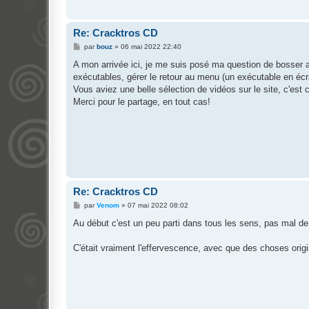
Re: Cracktros CD
M
par
bouz
»
06 mai 2022 22:40
e
s
A mon arrivée ici, je me suis posé ma question de bosser 
s
exécutables, gérer le retour au menu (un exécutable en éc
a
g
Vous aviez une belle sélection de vidéos sur le site, c'est c
e
Merci pour le partage, en tout cas!
Re: Cracktros CD
M
par
Venom
»
07 mai 2022 08:02
e
s
Au début c'est un peu parti dans tous les sens, pas mal de 
s
a
g
C'était vraiment l'effervescence, avec que des choses origina
e