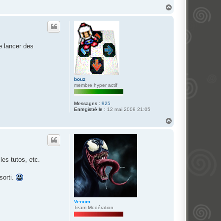
H
a
u
t
e lancer des
bouz
membre hyper actif
Messages :
925
Enregistré le :
12 mai 2009 21:05
H
a
u
t
les tutos, etc.
sorti.
Venom
Team Modération