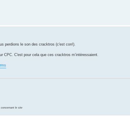
s perdions le son des cracktros (c'est con!).
ur CPC. C'est pour cela que ces cracktros m’intéressaient.
crms
 concernant le site