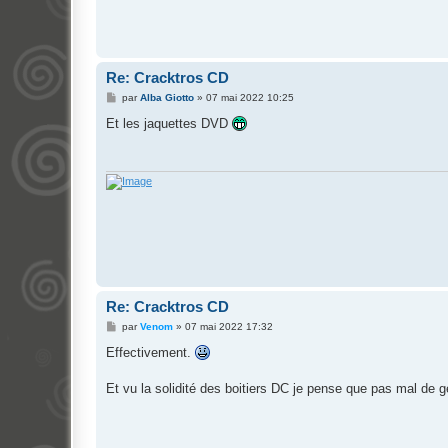
Re: Cracktros CD
M
par
Alba Giotto
»
07 mai 2022 10:25
e
s
Et les jaquettes DVD
s
a
g
e
Re: Cracktros CD
M
par
Venom
»
07 mai 2022 17:32
e
s
Effectivement.
s
a
g
Et vu la solidité des boitiers DC je pense que pas mal de
e