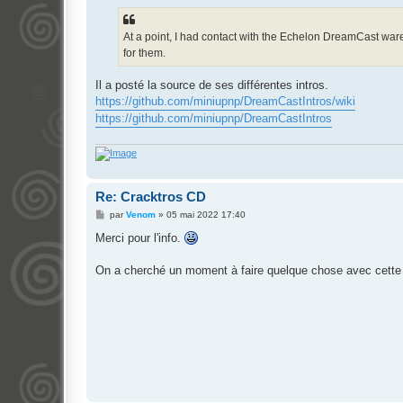
At a point, I had contact with the Echelon DreamCast war
for them.
Il a posté la source de ses différentes intros.
https://github.com/miniupnp/DreamCastIntros/wiki
https://github.com/miniupnp/DreamCastIntros
Re: Cracktros CD
M
par
Venom
»
05 mai 2022 17:40
e
s
Merci pour l'info.
s
a
g
On a cherché un moment à faire quelque chose avec cette h
e