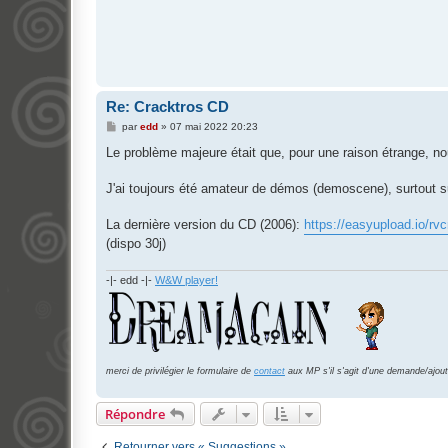
Re: Cracktros CD
M
par
edd
»
07 mai 2022 20:23
e
s
Le problème majeure était que, pour une raison étrange, nou
s
a
g
J'ai toujours été amateur de démos (demoscene), surtout s
e
La dernière version du CD (2006):
https://easyupload.io/rv
(dispo 30j)
-|- edd -|-
W&W player!
merci de privilégier le formulaire de
contact
aux MP s'il s'agit d'une demande/ajout
Répondre
Retourner vers « Suggestions »