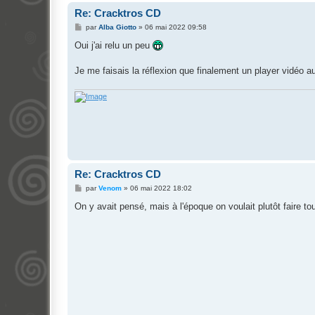
Re: Cracktros CD
M
par
Alba Giotto
»
06 mai 2022 09:58
e
s
Oui j'ai relu un peu
s
a
g
Je me faisais la réflexion que finalement un player vidéo au
e
Re: Cracktros CD
M
par
Venom
»
06 mai 2022 18:02
e
s
On y avait pensé, mais à l'époque on voulait plutôt faire tour
s
a
g
e