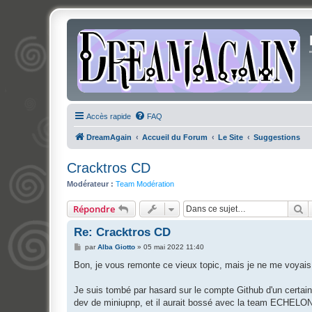
Accès rapide
FAQ
DreamAgain
Accueil du Forum
Le Site
Suggestions
Cracktros CD
Modérateur :
Team Modération
R
Répondre
Re: Cracktros CD
M
par
Alba Giotto
»
05 mai 2022 11:40
e
s
Bon, je vous remonte ce vieux topic, mais je ne me voyai
s
a
g
Je suis tombé par hasard sur le compte Github d'un certa
e
dev de miniupnp, et il aurait bossé avec la team ECHELON