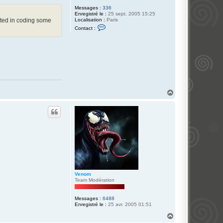
Messages :
336
Enregistré le :
25 sept. 2005 15:25
Localisation :
Paris
sted in coding some
C
Contact :
o
n
t
a
c
t
e
r
A
l
b
H
a
a
G
u
i
t
o
t
t
o
Venom
Team Modération
Messages :
6488
Enregistré le :
25 avr. 2005 01:51
H
a