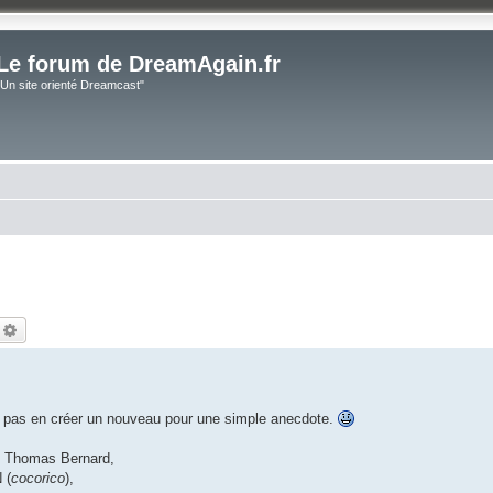
Le forum de DreamAgain.fr
"Un site orienté Dreamcast"
echercher
Recherche avancée
s pas en créer un nouveau pour une simple anecdote.
in Thomas Bernard,
 (
cocorico
),