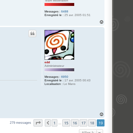
t
Team Modération
o
Messages :
6488
Enregistré le :
25 avr. 2005 01:51
H
a
u
t
edd
Administrateur
Messages :
6950
Enregistré le :
17 avr. 2005 00:43
Localisation :
Le Mans
H
a
Page
19
sur
19
1
15
16
17
18
19
u
Précédente
279 messages
…
t
Aller à