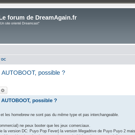
Le forum de DreamAgain.fr
"Un site orienté Dreamcast"
r DC
en AUTOBOOT, possible ?
echercher
Recherche avancée
en AUTOBOOT, possible ?
x et les homebrew ne sont pas du même type et pas interchangeable.
commercial) ne peux booter que les jeux comerciaux.
de la version DC: Puyo Pop Fever) la version Megadrive de Puyo Puyo 2 mais q