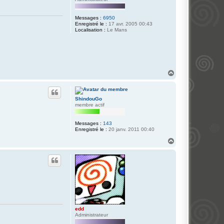
Messages :
6950
Enregistré le :
17 avr. 2005 00:43
Localisation :
Le Mans
H
a
u
t
ShindouGo
membre actif
Messages :
143
Enregistré le :
20 janv. 2011 00:40
H
a
u
t
edd
Administrateur