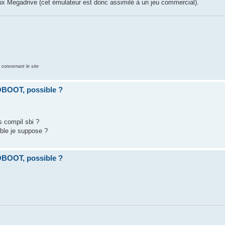
ux Megadrive (cet émulateur est donc assimilé à un jeu commercial).
 concernant le site
OBOOT, possible ?
es compil sbi ?
ible je suppose ?
OBOOT, possible ?