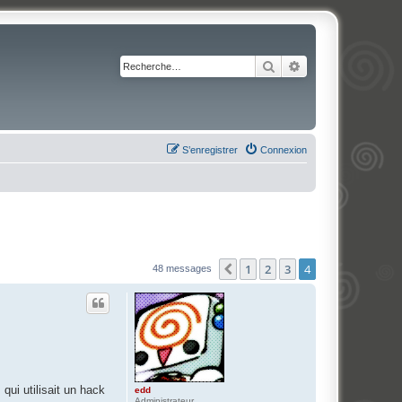
Rechercher
Recherche avancé
S’enregistrer
Connexion
1
2
3
4
Précédente
48 messages
ui utilisait un hack
edd
Administrateur