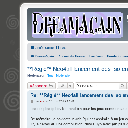
Accès rapide
FAQ
DreamAgain
Accueil du Forum
Les Jeux
Emulation su
**Réglé** Neo4all lancement des Iso 
Modérateur :
Team Modération
R
Répondre
Re: **Réglé** Neo4all lancement des Iso 
M
par
edd
»
02 nov. 2019 13:41
e
s
Les couples ip.bin/1st_read.bin pour les jeux commerciau
s
a
g
De mémoire, le navigateur web (qui est assimilé à un jeu 
e
Il y a certes eu une compilation Puyo Puyo avec (en plus 