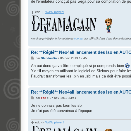
de l'émulateur concçut pas Sega pour sa compilation de je
-|- edd -|-
W&W player!
merci de privilégier le formulaire de
contact
aux MP s'il s'agit d'une demande/ajout
Re: **Réglé** Neo4all lancement des Iso en AUT
M
par
ShindouGo
»
05 nov. 2019 12:45
e
s
Ah oui donc ça va être compliqué si je comprends bien
s
Y'a t'il moyen en utilisant le logiciel de Sizious pour faire l
a
g
Faudrait transformer les .bin en .sbi mais ça doit être poss
e
Re: **Réglé** Neo4all lancement des Iso en AUT
M
par
edd
»
07 nov. 2019 23:51
e
s
Je ne connais pas bien les sbi.
s
Je n'ai pas été convaincu à l'époque...
a
g
e
-|- edd -|-
W&W player!