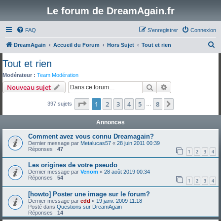
Le forum de DreamAgain.fr
FAQ
S’enregistrer
Connexion
R
DreamAgain
Accueil du Forum
Hors Sujet
Tout et rien
e
Tout et rien
c
Modérateur :
Team Modération
h
Rechercher
Recherche avanc
Nouveau sujet
e
Page
1
sur
8
1
2
3
4
5
8
Suivante
397 sujets
r
…
c
Annonces
h
Comment avez vous connu Dreamagain?
e
Dernier message par
Metalucas57
«
28 juin 2011 00:39
Réponses :
47
r
1
2
3
4
Les origines de votre pseudo
Dernier message par
Venom
«
28 août 2019 00:34
Réponses :
54
1
2
3
4
[howto] Poster une image sur le forum?
Dernier message par
edd
«
19 janv. 2009 11:18
Posté dans
Questions sur DreamAgain
Réponses :
14