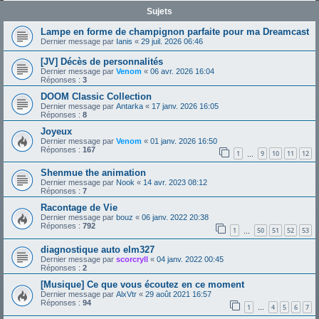
Sujets
Lampe en forme de champignon parfaite pour ma Dreamcast
Dernier message par
Ianis
«
29 juil. 2026 06:46
[JV] Décès de personnalités
Dernier message par
Venom
«
06 avr. 2026 16:04
Réponses :
3
DOOM Classic Collection
Dernier message par
Antarka
«
17 janv. 2026 16:05
Réponses :
8
Joyeux
Dernier message par
Venom
«
01 janv. 2026 16:50
Réponses :
167
1
9
10
11
12
…
Shenmue the animation
Dernier message par
Nook
«
14 avr. 2023 08:12
Réponses :
7
Racontage de Vie
Dernier message par
bouz
«
06 janv. 2022 20:38
Réponses :
792
1
50
51
52
53
…
diagnostique auto elm327
Dernier message par
scorcryll
«
04 janv. 2022 00:45
Réponses :
2
[Musique] Ce que vous écoutez en ce moment
Dernier message par
AlxVtr
«
29 août 2021 16:57
Réponses :
94
1
4
5
6
7
…