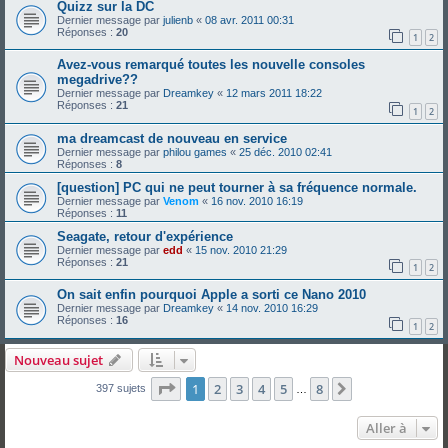
Quizz sur la DC
Dernier message par
julienb
«
08 avr. 2011 00:31
Réponses :
20
1
2
Avez-vous remarqué toutes les nouvelle consoles
megadrive??
Dernier message par
Dreamkey
«
12 mars 2011 18:22
Réponses :
21
1
2
ma dreamcast de nouveau en service
Dernier message par
philou games
«
25 déc. 2010 02:41
Réponses :
8
[question] PC qui ne peut tourner à sa fréquence normale.
Dernier message par
Venom
«
16 nov. 2010 16:19
Réponses :
11
Seagate, retour d'expérience
Dernier message par
edd
«
15 nov. 2010 21:29
Réponses :
21
1
2
On sait enfin pourquoi Apple a sorti ce Nano 2010
Dernier message par
Dreamkey
«
14 nov. 2010 16:29
Réponses :
16
1
2
Nouveau sujet
Page
1
sur
8
1
2
3
4
5
8
Suivante
397 sujets
…
Aller à