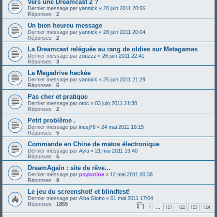
Vers une Dreamcast 2 ?
Dernier message par
yannick
«
28 juin 2011 20:06
Réponses :
2
Un bien heureu message
Dernier message par
yannick
«
28 juin 2011 20:04
Réponses :
2
La Dreamcast reléguée au rang de oldies sur Metagames
Dernier message par
zouzzz
«
26 juin 2011 22:41
Réponses :
3
La Megadrive hackée
Dernier message par
yannick
«
25 juin 2011 21:29
Réponses :
5
Pas cher et pratique
Dernier message par
otoc
«
03 juin 2011 21:38
Réponses :
2
Petit problème .
Dernier message par
inesj76
«
24 mai 2011 19:15
Réponses :
5
Commande en Chine de matos électronique
Dernier message par
Ayla
«
21 mai 2011 19:40
Réponses :
5
DreamAgain : site de rêve...
Dernier message par
psykotine
«
12 mai 2011 00:38
Réponses :
9
Le jeu du screenshot! et blindtest!
Dernier message par
Alba Giotto
«
01 mai 2011 17:04
Réponses :
1855
1
121
122
123
124
…