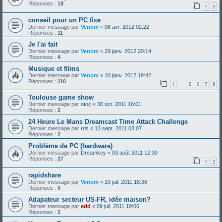
Réponses :
18
1
2
conseil pour un PC fixe
Dernier message par
Venom
«
08 avr. 2012 02:22
Réponses :
11
Je l'ai fait
Dernier message par
Venom
«
29 janv. 2012 20:14
Réponses :
4
Musique et films
Dernier message par
Venom
«
10 janv. 2012 19:42
Réponses :
110
1
5
6
7
8
…
Toulouse game show
Dernier message par
otoc
«
30 oct. 2011 16:01
Réponses :
2
24 Heure Le Mans Dreamcast Time Attack Challenge
Dernier message par
rds
«
13 sept. 2011 03:07
Réponses :
2
Problème de PC (hardware)
Dernier message par
Dreamkey
«
03 août 2011 12:30
Réponses :
27
1
2
rapidshare
Dernier message par
Venom
«
19 juil. 2011 16:36
Réponses :
5
Adapateur secteur US-FR, idée maison?
Dernier message par
edd
«
09 juil. 2011 19:06
Réponses :
2