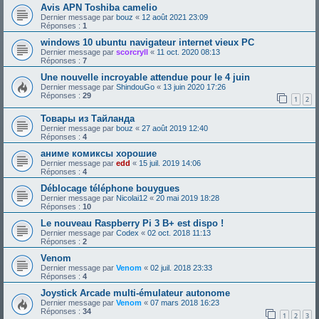
Avis APN Toshiba camelio
Dernier message par
bouz
«
12 août 2021 23:09
Réponses :
1
windows 10 ubuntu navigateur internet vieux PC
Dernier message par
scorcryll
«
11 oct. 2020 08:13
Réponses :
7
Une nouvelle incroyable attendue pour le 4 juin
Dernier message par
ShindouGo
«
13 juin 2020 17:26
Réponses :
29
1
2
Товары из Тайланда
Dernier message par
bouz
«
27 août 2019 12:40
Réponses :
4
аниме комиксы хорошие
Dernier message par
edd
«
15 juil. 2019 14:06
Réponses :
4
Déblocage téléphone bouygues
Dernier message par
Nicolai12
«
20 mai 2019 18:28
Réponses :
10
Le nouveau Raspberry Pi 3 B+ est dispo !
Dernier message par
Codex
«
02 oct. 2018 11:13
Réponses :
2
Venom
Dernier message par
Venom
«
02 juil. 2018 23:33
Réponses :
4
Joystick Arcade multi-émulateur autonome
Dernier message par
Venom
«
07 mars 2018 16:23
Réponses :
34
1
2
3