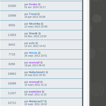
par
Goshu
10260
01 avr. 2014 15:17
par
Trizeal
10068
19 juin 2013 16:08
par
Nikoshiba
9556
12 mars 2013 20:58
par
Shardik
11953
02 févr. 2013 13:50
par
yoZe
8043
12 oct. 2012 14:41
par
Venom
7718
26 sept. 2012 23:51
par
scorcryll
8280
18 juil. 2012 08:43
par
Malherbiste61
19863
20 mai 2012 20:34
par
scorcryll
16099
15 mars 2012 11:11
par
psykotine
11437
25 sept. 2011 11:32
par
Metalucas57
10712
22 sept. 2011 18:42