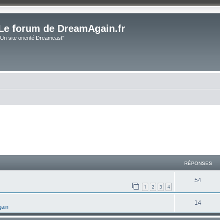
Le forum de DreamAgain.fr
"Un site orienté Dreamcast"
cher
cherche avancée
RÉPONSES
54
1
2
3
4
14
gain