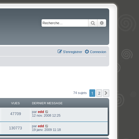
Rechercher
Recherche avancé
S’enregistrer
Connexion
1
2
Suivante
74 sujets
VUES
DERNIER MESSAGE
par
edd
47709
12 nov. 2008 12:25
par
edd
130773
19 janv. 2009 11:18