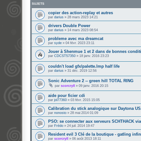
SUJETS
copier des action-replay et autres
par
darius
»
28 mars 2023 14:21
drivers Double Power
par
darius
»
14 mars 2023 08:54
probleme avec ma dreamcat
par
syde
»
04 févr. 2023 23:11
Jouer à Shenmue 1 et 2 dans de bonnes condit
par
CDCST57350
»
18 janv. 2016 23:23
couldn't load gfx/palette.lmp half life
par
darius
»
31 déc. 2019 12:56
Sonic Adventure 2 -- green hill TOTAL RING
par
scorcryll
»
09 janv. 2016 20:15
aide pour ficier cdi
par
jol77360
»
03 févr. 2015 15:05
Calibration du stick analogique sur Daytona U
par
nonosto
»
28 mai 2014 01:09
PSO: se connecter aux serveurs SCHTHACK vi
par
Frédo
»
24 juil. 2014 19:47
Resident evil 3 Clé de la boutique - gatling infin
par
scorcryll
»
06 août 2013 18:11