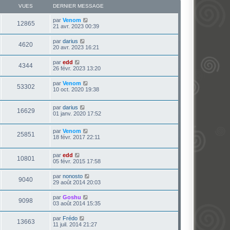
VUES
DERNIER MESSAGE
par
Venom
12865
21 avr. 2023 00:39
par
darius
4620
20 avr. 2023 16:21
par
edd
4344
26 févr. 2023 13:20
par
Venom
53302
10 oct. 2020 19:38
par
darius
16629
01 janv. 2020 17:52
par
Venom
25851
18 févr. 2017 22:11
par
edd
10801
05 févr. 2015 17:58
par
nonosto
9040
29 août 2014 20:03
par
Goshu
9098
03 août 2014 15:35
par
Frédo
13663
11 juil. 2014 21:27