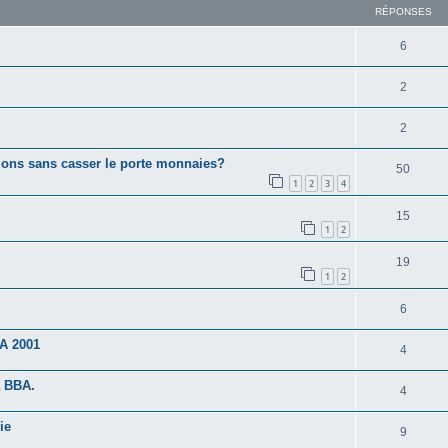
RÉPONSES
6
2
2
ions sans casser le porte monnaies?
50
1
2
3
4
15
1
2
19
1
2
6
SA 2001
4
a BBA.
4
ie
9