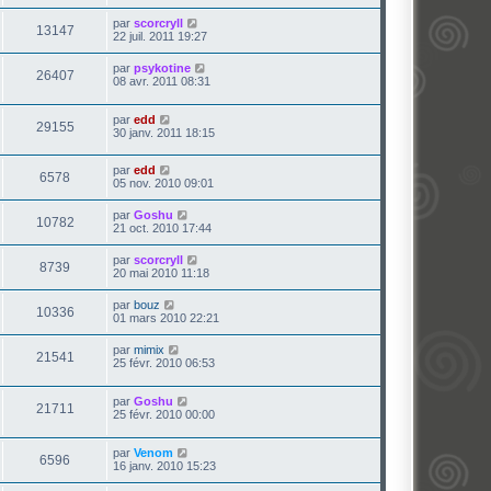
par
scorcryll
13147
22 juil. 2011 19:27
par
psykotine
26407
08 avr. 2011 08:31
par
edd
29155
30 janv. 2011 18:15
par
edd
6578
05 nov. 2010 09:01
par
Goshu
10782
21 oct. 2010 17:44
par
scorcryll
8739
20 mai 2010 11:18
par
bouz
10336
01 mars 2010 22:21
par
mimix
21541
25 févr. 2010 06:53
par
Goshu
21711
25 févr. 2010 00:00
par
Venom
6596
16 janv. 2010 15:23