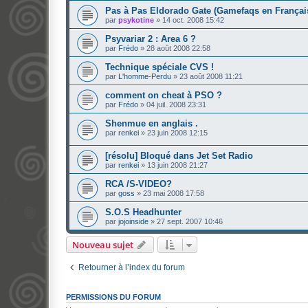
Pas à Pas Eldorado Gate (Gamefaqs en Français 
par
psykotine
»
14 oct. 2008 15:42
Psyvariar 2 : Area 6 ?
par
Frédo
»
28 août 2008 22:58
Technique spéciale CVS !
par
L'homme-Perdu
»
23 août 2008 11:21
comment on cheat à PSO ?
par
Frédo
»
04 juil. 2008 23:31
Shenmue en anglais .
par
renkei
»
23 juin 2008 12:15
[résolu] Bloqué dans Jet Set Radio
par
renkei
»
13 juin 2008 21:27
RCA /S-VIDEO?
par
goss
»
23 mai 2008 17:58
S.O.S Headhunter
par
jojoinside
»
27 sept. 2007 10:46
Nouveau sujet
Retourner à l’index du forum
PERMISSIONS DU FORUM