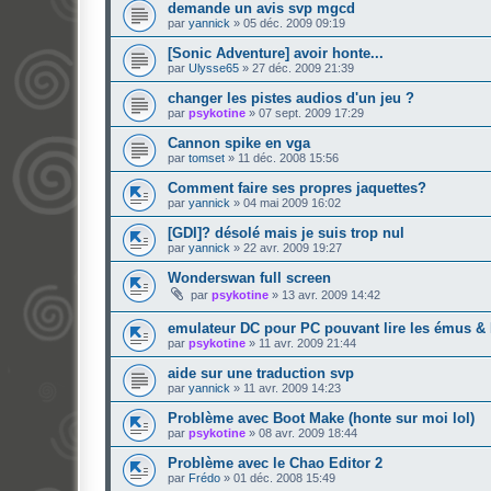
demande un avis svp mgcd
par
yannick
»
05 déc. 2009 09:19
[Sonic Adventure] avoir honte...
par
Ulysse65
»
27 déc. 2009 21:39
changer les pistes audios d'un jeu ?
par
psykotine
»
07 sept. 2009 17:29
Cannon spike en vga
par
tomset
»
11 déc. 2008 15:56
Comment faire ses propres jaquettes?
par
yannick
»
04 mai 2009 16:02
[GDI]? désolé mais je suis trop nul
par
yannick
»
22 avr. 2009 19:27
Wonderswan full screen
par
psykotine
»
13 avr. 2009 14:42
emulateur DC pour PC pouvant lire les émus 
par
psykotine
»
11 avr. 2009 21:44
aide sur une traduction svp
par
yannick
»
11 avr. 2009 14:23
Problème avec Boot Make (honte sur moi lol)
par
psykotine
»
08 avr. 2009 18:44
Problème avec le Chao Editor 2
par
Frédo
»
01 déc. 2008 15:49