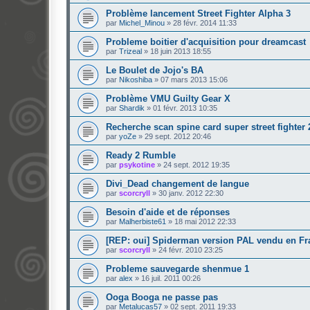
Problème lancement Street Fighter Alpha 3
par
Michel_Minou
»
28 févr. 2014 11:33
Probleme boitier d'acquisition pour dreamcast
par
Trizeal
»
18 juin 2013 18:55
Le Boulet de Jojo's BA
par
Nikoshiba
»
07 mars 2013 15:06
Problème VMU Guilty Gear X
par
Shardik
»
01 févr. 2013 10:35
Recherche scan spine card super street fighter 
par
yoZe
»
29 sept. 2012 20:46
Ready 2 Rumble
par
psykotine
»
24 sept. 2012 19:35
Divi_Dead changement de langue
par
scorcryll
»
30 janv. 2012 22:30
Besoin d'aide et de réponses
par
Malherbiste61
»
18 mai 2012 22:33
[REP: oui] Spiderman version PAL vendu en F
par
scorcryll
»
24 févr. 2010 23:25
Probleme sauvegarde shenmue 1
par
alex
»
16 juil. 2011 00:26
Ooga Booga ne passe pas
par
Metalucas57
»
02 sept. 2011 19:33