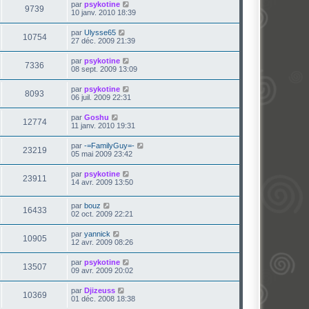
par
psykotine
9739
10 janv. 2010 18:39
par
Ulysse65
10754
27 déc. 2009 21:39
par
psykotine
7336
08 sept. 2009 13:09
par
psykotine
8093
06 juil. 2009 22:31
par
Goshu
12774
11 janv. 2010 19:31
par
-=FamilyGuy=-
23219
05 mai 2009 23:42
par
psykotine
23911
14 avr. 2009 13:50
par
bouz
16433
02 oct. 2009 22:21
par
yannick
10905
12 avr. 2009 08:26
par
psykotine
13507
09 avr. 2009 20:02
par
Djizeuss
10369
01 déc. 2008 18:38