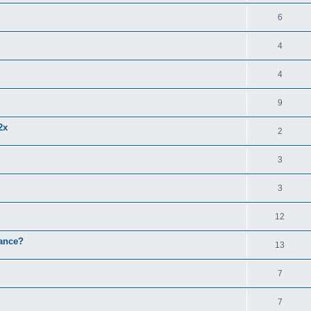
6
4
4
9
2x
2
3
3
12
rance?
13
7
7