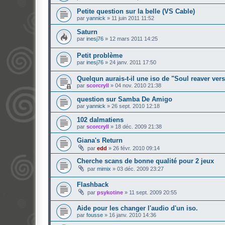
Petite question sur la belle (VS Cable)
par
yannick
»
11 juin 2011 11:52
Saturn
par
inesj76
»
12 mars 2011 14:25
Petit problème
par
inesj76
»
24 janv. 2011 17:50
Quelqun aurais-t-il une iso de "Soul reaver ver
par
scorcryll
»
04 nov. 2010 21:38
question sur Samba De Amigo
par
yannick
»
26 sept. 2010 12:18
102 dalmatiens
par
scorcryll
»
18 déc. 2009 21:38
Giana's Return
par
edd
»
26 févr. 2010 09:14
Cherche scans de bonne qualité pour 2 jeux
par
mimix
»
03 déc. 2009 23:27
Flashback
par
psykotine
»
11 sept. 2009 20:55
Aide pour les changer l'audio d'un iso.
par
fousse
»
16 janv. 2010 14:36