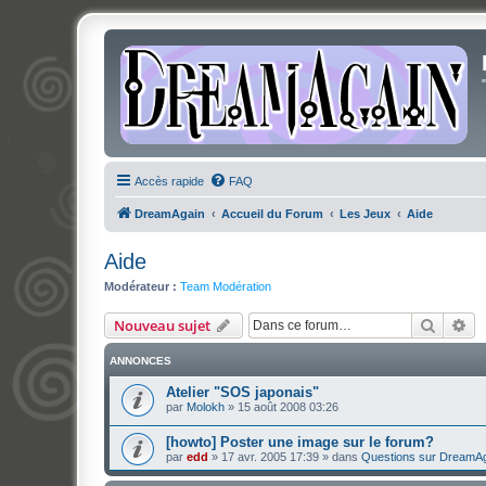
Accès rapide
FAQ
DreamAgain
Accueil du Forum
Les Jeux
Aide
Aide
Modérateur :
Team Modération
Recher
Re
Nouveau sujet
ANNONCES
Atelier "SOS japonais"
par
Molokh
»
15 août 2008 03:26
[howto] Poster une image sur le forum?
par
edd
»
17 avr. 2005 17:39
» dans
Questions sur DreamA