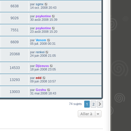
par
sgmx
6638
14 oct. 2008 20:43
par
psykotine
9026
30 août 2008 15:39
par
psykotine
7551
23 août 2008 15:20
par
Venom
6609
05 juil. 2008 00:31
par
renkei
20368
24 juin 2008 21:05
par
Djizeuss
14533
18 juin 2008 23:05
par
edd
13293
09 juin 2008 10:57
par
Goshu
13003
31 mai 2008 18:43
1
2
Suivante
74 sujets
Aller à