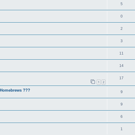
5
0
2
3
11
14
17
1
2
& Homebrews ???
9
9
6
1