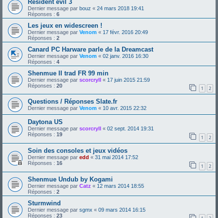
Resident evil 3
Dernier message par
bouz
«
24 mars 2018 19:41
Réponses :
6
Les jeux en widescreen !
Dernier message par
Venom
«
17 févr. 2016 20:49
Réponses :
2
Canard PC Harware parle de la Dreamcast
Dernier message par
Venom
«
02 janv. 2016 16:30
Réponses :
4
Shenmue II trad FR 99 min
Dernier message par
scorcryll
«
17 juin 2015 21:59
Réponses :
20
1
2
Questions / Réponses Slate.fr
Dernier message par
Venom
«
10 avr. 2015 22:32
Daytona US
Dernier message par
scorcryll
«
02 sept. 2014 19:31
Réponses :
19
1
2
Soin des consoles et jeux vidéos
Dernier message par
edd
«
31 mai 2014 17:52
Réponses :
16
1
2
Shenmue Undub by Kogami
Dernier message par
Catz
«
12 mars 2014 18:55
Réponses :
2
Sturmwind
Dernier message par
sgmx
«
09 mars 2014 16:15
Réponses :
23