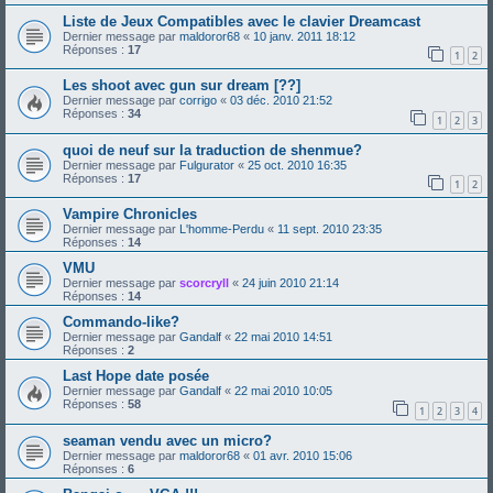
Liste de Jeux Compatibles avec le clavier Dreamcast
Dernier message par
maldoror68
«
10 janv. 2011 18:12
Réponses :
17
1
2
Les shoot avec gun sur dream [??]
Dernier message par
corrigo
«
03 déc. 2010 21:52
Réponses :
34
1
2
3
quoi de neuf sur la traduction de shenmue?
Dernier message par
Fulgurator
«
25 oct. 2010 16:35
Réponses :
17
1
2
Vampire Chronicles
Dernier message par
L'homme-Perdu
«
11 sept. 2010 23:35
Réponses :
14
VMU
Dernier message par
scorcryll
«
24 juin 2010 21:14
Réponses :
14
Commando-like?
Dernier message par
Gandalf
«
22 mai 2010 14:51
Réponses :
2
Last Hope date posée
Dernier message par
Gandalf
«
22 mai 2010 10:05
Réponses :
58
1
2
3
4
seaman vendu avec un micro?
Dernier message par
maldoror68
«
01 avr. 2010 15:06
Réponses :
6