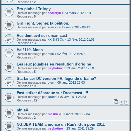
Réponses :
2
Pro pinball Trilogy
Dernier message par
scorcryll
«
23 mars 2012 13:41
Réponses :
5
Girl Fight, Signez la pétition.
Dernier message par
zouzzz
«
12 mars 2012 09:42
Resident evil sur dreamcast
Dernier message par
xX ShiN Xx
«
13 févr. 2012 01:03
Réponses :
3
Half Life Mods
Dernier message par
otoc
«
02 févr. 2012 10:50
Réponses :
4
Les jeux jouables en resolution d'origine
Dernier message par
psykotine
«
23 janv. 2012 17:50
Réponses :
5
Starlancer DC version FR, légende urbaine?
Dernier message par
otoc
«
09 janv. 2012 23:03
Réponses :
9
Fast striker débarque sur Dreamcast !!!!
Dernier message par
julienb
«
07 avr. 2011 23:53
Réponses :
22
1
2
ninjaX
Dernier message par
Goshu
«
07 mars 2011 12:04
Réponses :
2
NG:DEV TEAM annonce un Run'n'Gun pour 2011
Dernier message par
psykotine
«
23 janv. 2011 19:29