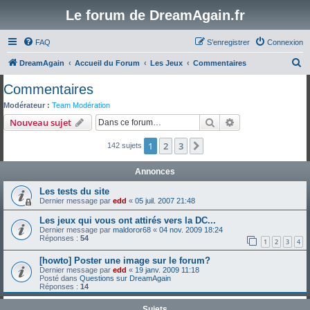
Le forum de DreamAgain.fr
FAQ
S’enregistrer
Connexion
R
DreamAgain
Accueil du Forum
Les Jeux
Commentaires
e
Commentaires
c
Modérateur :
Team Modération
h
Rechercher
Recherche avanc
Nouveau sujet
e
1
2
3
Suivante
142 sujets
r
c
Annonces
h
Les tests du site
e
Dernier message par
edd
«
05 juil. 2007 21:48
r
Les jeux qui vous ont attirés vers la DC...
Dernier message par
maldoror68
«
04 nov. 2009 18:24
Réponses :
54
1
2
3
4
[howto] Poster une image sur le forum?
Dernier message par
edd
«
19 janv. 2009 11:18
Posté dans
Questions sur DreamAgain
Réponses :
14
Sujets