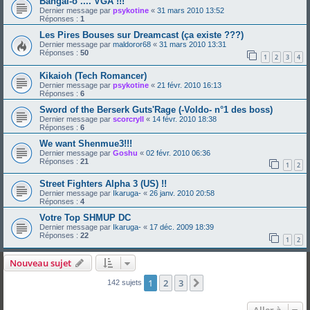
Bangai-o .... VGA !!!
Dernier message par
psykotine
«
31 mars 2010 13:52
Réponses :
1
Les Pires Bouses sur Dreamcast (ça existe ???)
Dernier message par
maldoror68
«
31 mars 2010 13:31
Réponses :
50
1
2
3
4
Kikaioh (Tech Romancer)
Dernier message par
psykotine
«
21 févr. 2010 16:13
Réponses :
6
Sword of the Berserk Guts'Rage (-Voldo- n°1 des boss)
Dernier message par
scorcryll
«
14 févr. 2010 18:38
Réponses :
6
We want Shenmue3!!!
Dernier message par
Goshu
«
02 févr. 2010 06:36
Réponses :
21
1
2
Street Fighters Alpha 3 (US) !!
Dernier message par
Ikaruga-
«
26 janv. 2010 20:58
Réponses :
4
Votre Top SHMUP DC
Dernier message par
Ikaruga-
«
17 déc. 2009 18:39
Réponses :
22
1
2
Nouveau sujet
1
2
3
Suivante
142 sujets