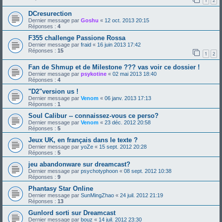
1
2
DCresurection
Dernier message par
Goshu
«
12 oct. 2013 20:15
Réponses :
4
F355 challenge Passione Rossa
Dernier message par
fraid
«
16 juin 2013 17:42
Réponses :
15
1
2
Fan de Shmup et de Milestone ??? vas voir ce dossier !
Dernier message par
psykotine
«
02 mai 2013 18:40
Réponses :
4
"D2"version us !
Dernier message par
Venom
«
06 janv. 2013 17:13
Réponses :
1
Soul Calibur -- connaissez-vous ce perso?
Dernier message par
Venom
«
23 déc. 2012 20:58
Réponses :
5
Jeux UK, en français dans le texte ?
Dernier message par
yoZe
«
15 sept. 2012 20:28
Réponses :
5
jeu abandonware sur dreamcast?
Dernier message par
psychotyphoon
«
08 sept. 2012 10:38
Réponses :
9
Phantasy Star Online
Dernier message par
SunMingZhao
«
24 juil. 2012 21:19
Réponses :
13
Gunlord sorti sur Dreamcast
Dernier message par
bouz
«
14 juil. 2012 23:30