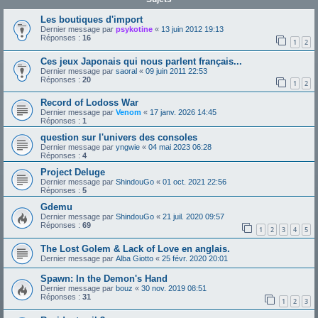
Les boutiques d'import
Dernier message par
psykotine
«
13 juin 2012 19:13
Réponses :
16
1
2
Ces jeux Japonais qui nous parlent français...
Dernier message par
saoral
«
09 juin 2011 22:53
Réponses :
20
1
2
Record of Lodoss War
Dernier message par
Venom
«
17 janv. 2026 14:45
Réponses :
1
question sur l'univers des consoles
Dernier message par
yngwie
«
04 mai 2023 06:28
Réponses :
4
Project Deluge
Dernier message par
ShindouGo
«
01 oct. 2021 22:56
Réponses :
5
Gdemu
Dernier message par
ShindouGo
«
21 juil. 2020 09:57
Réponses :
69
1
2
3
4
5
The Lost Golem & Lack of Love en anglais.
Dernier message par
Alba Giotto
«
25 févr. 2020 20:01
Spawn: In the Demon's Hand
Dernier message par
bouz
«
30 nov. 2019 08:51
Réponses :
31
1
2
3