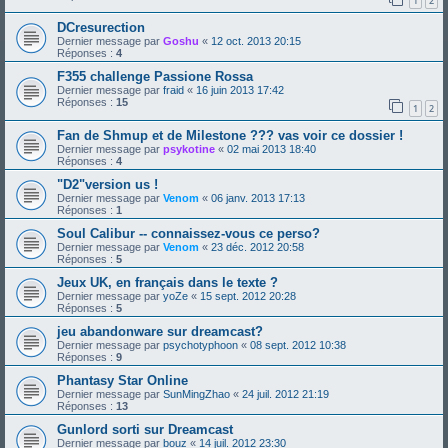
1
2
DCresurection
Dernier message par
Goshu
«
12 oct. 2013 20:15
Réponses :
4
F355 challenge Passione Rossa
Dernier message par
fraid
«
16 juin 2013 17:42
Réponses :
15
1
2
Fan de Shmup et de Milestone ??? vas voir ce dossier !
Dernier message par
psykotine
«
02 mai 2013 18:40
Réponses :
4
"D2"version us !
Dernier message par
Venom
«
06 janv. 2013 17:13
Réponses :
1
Soul Calibur -- connaissez-vous ce perso?
Dernier message par
Venom
«
23 déc. 2012 20:58
Réponses :
5
Jeux UK, en français dans le texte ?
Dernier message par
yoZe
«
15 sept. 2012 20:28
Réponses :
5
jeu abandonware sur dreamcast?
Dernier message par
psychotyphoon
«
08 sept. 2012 10:38
Réponses :
9
Phantasy Star Online
Dernier message par
SunMingZhao
«
24 juil. 2012 21:19
Réponses :
13
Gunlord sorti sur Dreamcast
Dernier message par
bouz
«
14 juil. 2012 23:30