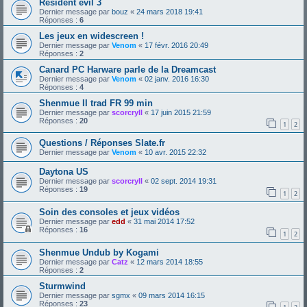
Resident evil 3
Dernier message par
bouz
«
24 mars 2018 19:41
Réponses :
6
Les jeux en widescreen !
Dernier message par
Venom
«
17 févr. 2016 20:49
Réponses :
2
Canard PC Harware parle de la Dreamcast
Dernier message par
Venom
«
02 janv. 2016 16:30
Réponses :
4
Shenmue II trad FR 99 min
Dernier message par
scorcryll
«
17 juin 2015 21:59
Réponses :
20
1
2
Questions / Réponses Slate.fr
Dernier message par
Venom
«
10 avr. 2015 22:32
Daytona US
Dernier message par
scorcryll
«
02 sept. 2014 19:31
Réponses :
19
1
2
Soin des consoles et jeux vidéos
Dernier message par
edd
«
31 mai 2014 17:52
Réponses :
16
1
2
Shenmue Undub by Kogami
Dernier message par
Catz
«
12 mars 2014 18:55
Réponses :
2
Sturmwind
Dernier message par
sgmx
«
09 mars 2014 16:15
Réponses :
23