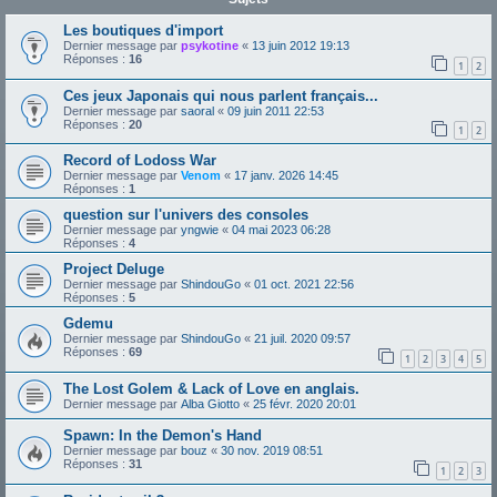
Les boutiques d'import
Dernier message par
psykotine
«
13 juin 2012 19:13
Réponses :
16
1
2
Ces jeux Japonais qui nous parlent français...
Dernier message par
saoral
«
09 juin 2011 22:53
Réponses :
20
1
2
Record of Lodoss War
Dernier message par
Venom
«
17 janv. 2026 14:45
Réponses :
1
question sur l'univers des consoles
Dernier message par
yngwie
«
04 mai 2023 06:28
Réponses :
4
Project Deluge
Dernier message par
ShindouGo
«
01 oct. 2021 22:56
Réponses :
5
Gdemu
Dernier message par
ShindouGo
«
21 juil. 2020 09:57
Réponses :
69
1
2
3
4
5
The Lost Golem & Lack of Love en anglais.
Dernier message par
Alba Giotto
«
25 févr. 2020 20:01
Spawn: In the Demon's Hand
Dernier message par
bouz
«
30 nov. 2019 08:51
Réponses :
31
1
2
3