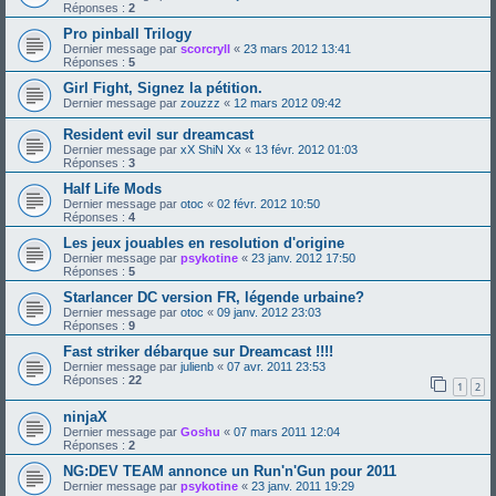
Réponses :
2
Pro pinball Trilogy
Dernier message par
scorcryll
«
23 mars 2012 13:41
Réponses :
5
Girl Fight, Signez la pétition.
Dernier message par
zouzzz
«
12 mars 2012 09:42
Resident evil sur dreamcast
Dernier message par
xX ShiN Xx
«
13 févr. 2012 01:03
Réponses :
3
Half Life Mods
Dernier message par
otoc
«
02 févr. 2012 10:50
Réponses :
4
Les jeux jouables en resolution d'origine
Dernier message par
psykotine
«
23 janv. 2012 17:50
Réponses :
5
Starlancer DC version FR, légende urbaine?
Dernier message par
otoc
«
09 janv. 2012 23:03
Réponses :
9
Fast striker débarque sur Dreamcast !!!!
Dernier message par
julienb
«
07 avr. 2011 23:53
Réponses :
22
1
2
ninjaX
Dernier message par
Goshu
«
07 mars 2011 12:04
Réponses :
2
NG:DEV TEAM annonce un Run'n'Gun pour 2011
Dernier message par
psykotine
«
23 janv. 2011 19:29