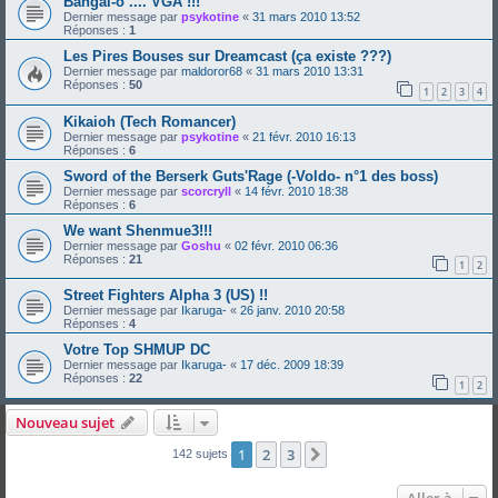
Bangai-o .... VGA !!!
Dernier message par
psykotine
«
31 mars 2010 13:52
Réponses :
1
Les Pires Bouses sur Dreamcast (ça existe ???)
Dernier message par
maldoror68
«
31 mars 2010 13:31
Réponses :
50
1
2
3
4
Kikaioh (Tech Romancer)
Dernier message par
psykotine
«
21 févr. 2010 16:13
Réponses :
6
Sword of the Berserk Guts'Rage (-Voldo- n°1 des boss)
Dernier message par
scorcryll
«
14 févr. 2010 18:38
Réponses :
6
We want Shenmue3!!!
Dernier message par
Goshu
«
02 févr. 2010 06:36
Réponses :
21
1
2
Street Fighters Alpha 3 (US) !!
Dernier message par
Ikaruga-
«
26 janv. 2010 20:58
Réponses :
4
Votre Top SHMUP DC
Dernier message par
Ikaruga-
«
17 déc. 2009 18:39
Réponses :
22
1
2
Nouveau sujet
1
2
3
Suivante
142 sujets