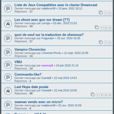
Liste de Jeux Compatibles avec le clavier Dreamcast
Dernier message par
maldoror68
«
10 janv. 2011 18:12
Réponses :
17
1
2
Les shoot avec gun sur dream [??]
Dernier message par
corrigo
«
03 déc. 2010 21:52
Réponses :
34
1
2
3
quoi de neuf sur la traduction de shenmue?
Dernier message par
Fulgurator
«
25 oct. 2010 16:35
Réponses :
17
1
2
Vampire Chronicles
Dernier message par
L'homme-Perdu
«
11 sept. 2010 23:35
Réponses :
14
VMU
Dernier message par
scorcryll
«
24 juin 2010 21:14
Réponses :
14
Commando-like?
Dernier message par
Gandalf
«
22 mai 2010 14:51
Réponses :
2
Last Hope date posée
Dernier message par
Gandalf
«
22 mai 2010 10:05
Réponses :
58
1
2
3
4
seaman vendu avec un micro?
Dernier message par
maldoror68
«
01 avr. 2010 15:06
Réponses :
6