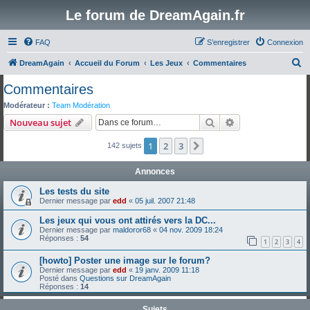
Le forum de DreamAgain.fr
FAQ
S’enregistrer
Connexion
R
DreamAgain
Accueil du Forum
Les Jeux
Commentaires
e
Commentaires
c
Modérateur :
Team Modération
h
Rechercher
Recherche avanc
Nouveau sujet
e
1
2
3
Suivante
142 sujets
r
c
Annonces
h
Les tests du site
e
Dernier message par
edd
«
05 juil. 2007 21:48
r
Les jeux qui vous ont attirés vers la DC...
Dernier message par
maldoror68
«
04 nov. 2009 18:24
Réponses :
54
1
2
3
4
[howto] Poster une image sur le forum?
Dernier message par
edd
«
19 janv. 2009 11:18
Posté dans
Questions sur DreamAgain
Réponses :
14
Sujets