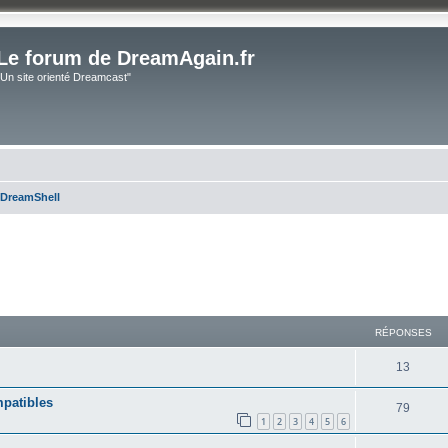
Le forum de DreamAgain.fr
"Un site orienté Dreamcast"
 DreamShell
cher
cherche avancée
RÉPONSES
13
patibles
79
1
2
3
4
5
6