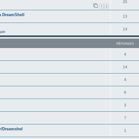
25
1
2
ia DreamShell
13
14
gain
RÉPONSES
4
14
4
6
3
7
r/Dreamshel
1