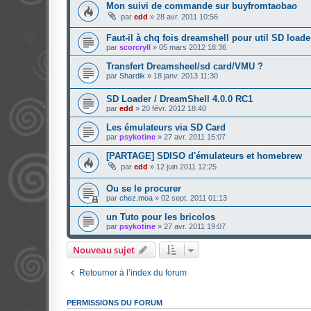
Mon suivi de commande sur buyfromtaobao
par
edd
»
28 avr. 2011 10:56
Faut-il à chq fois dreamshell pour util SD load
par
scorcryll
»
05 mars 2012 18:36
Transfert Dreamsheel/sd card/VMU ?
par
Shardik
»
18 janv. 2013 11:30
SD Loader / DreamShell 4.0.0 RC1
par
edd
»
20 févr. 2012 18:40
Les émulateurs via SD Card
par
psykotine
»
27 avr. 2011 15:07
[PARTAGE] SDISO d'émulateurs et homebrew
par
edd
»
12 juin 2011 12:25
Ou se le procurer
par
chez.moa
»
02 sept. 2011 01:13
un Tuto pour les bricolos
par
psykotine
»
27 avr. 2011 19:07
Nouveau sujet
Retourner à l’index du forum
PERMISSIONS DU FORUM