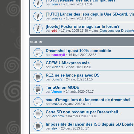
[TUTO] Réaliser des Isos compatibles
par
zouzzz
»
10 avr. 2011 17:34
[TUTO] Lancer des Isos depuis Une SD-card, v
par
zouzzz
»
10 avr. 2011 17:27
[howto] Poster une image sur le forum?
par
edd
»
17 avr. 2005 17:39
» dans
Questions sur DreamA
SUJETS
Dreamshell quasi 100% compatible
par
scorcryll
»
16 févr. 2020 22:58
GDEMU Aliexpress avis
par
Atalec
»
12 nov. 2020 15:31
REZ ne se lance pas avec DS
par
Bono72
»
24 avr. 2021 11:15
TerraOnion MODE
par
Venom
»
24 août 2020 04:17
saut d'image lors du lancement de dreamshell
par
tos66
»
26 janv. 2018 01:44
Carte SD non reconnue par Dreamshell...
par
Mecamik
»
04 mars 2017 13:10
Impossible de lancer des ISO depuis SD Loade
par
alex
»
23 déc. 2013 18:17