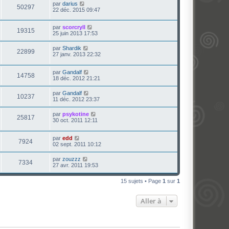
par
darius
50297
22 déc. 2015 09:47
par
scorcryll
19315
25 juin 2013 17:53
par
Shardik
22899
27 janv. 2013 22:32
par
Gandalf
14758
18 déc. 2012 21:21
par
Gandalf
10237
11 déc. 2012 23:37
par
psykotine
25817
30 oct. 2011 12:11
par
edd
7924
02 sept. 2011 10:12
par
zouzzz
7334
27 avr. 2011 19:53
15 sujets • Page
1
sur
1
Aller à