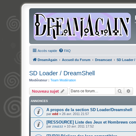
Accès rapide
FAQ
DreamAgain
Accueil du Forum
Dreamcast
SD Loader /
SD Loader / DreamShell
Modérateur :
Team Modération
Recher
Re
Nouveau sujet
ANNONCES
A propos de la section SD Loader/Dreamshell
par
edd
»
26 avr. 2011 21:57
[RESSOURCE] Liste des Jeux et Hombrews com
par
zouzzz
»
10 avr. 2011 17:52