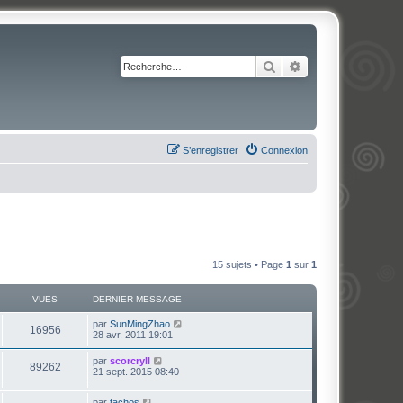
Rechercher
Recherche avancé
S’enregistrer
Connexion
15 sujets • Page
1
sur
1
VUES
DERNIER MESSAGE
par
SunMingZhao
16956
28 avr. 2011 19:01
par
scorcryll
89262
21 sept. 2015 08:40
par
tachos