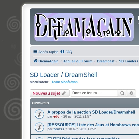
Accès rapide
FAQ
DreamAgain
Accueil du Forum
Dreamcast
SD Loader /
SD Loader / DreamShell
Modérateur :
Team Modération
Recher
Re
Nouveau sujet
ANNONCES
A propos de la section SD Loader/Dreamshell
par
edd
»
26 avr. 2011 21:57
[RESSOURCE] Liste des Jeux et Hombrews com
par
zouzzz
»
10 avr. 2011 17:52