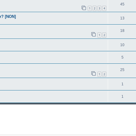
45
1
2
3
4
er? [NON]
13
18
1
2
10
5
25
1
2
1
1