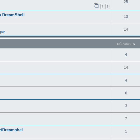
25
1
2
ia DreamShell
13
14
gain
RÉPONSES
4
14
4
6
3
7
r/Dreamshel
1