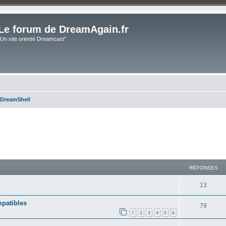
Le forum de DreamAgain.fr
"Un site orienté Dreamcast"
 DreamShell
cher
cherche avancée
RÉPONSES
13
patibles
79
1
2
3
4
5
6