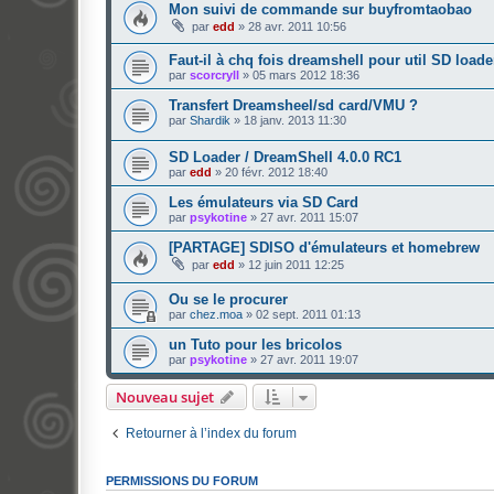
Mon suivi de commande sur buyfromtaobao
par
edd
»
28 avr. 2011 10:56
Faut-il à chq fois dreamshell pour util SD load
par
scorcryll
»
05 mars 2012 18:36
Transfert Dreamsheel/sd card/VMU ?
par
Shardik
»
18 janv. 2013 11:30
SD Loader / DreamShell 4.0.0 RC1
par
edd
»
20 févr. 2012 18:40
Les émulateurs via SD Card
par
psykotine
»
27 avr. 2011 15:07
[PARTAGE] SDISO d'émulateurs et homebrew
par
edd
»
12 juin 2011 12:25
Ou se le procurer
par
chez.moa
»
02 sept. 2011 01:13
un Tuto pour les bricolos
par
psykotine
»
27 avr. 2011 19:07
Nouveau sujet
Retourner à l’index du forum
PERMISSIONS DU FORUM