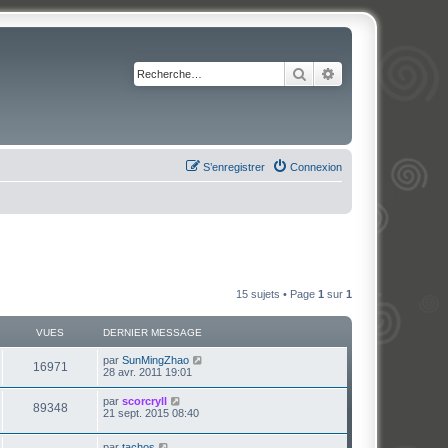
Rechercher
Recherche avancé
S’enregistrer
Connexion
15 sujets • Page
1
sur
1
VUES
DERNIER MESSAGE
par
SunMingZhao
16971
28 avr. 2011 19:01
par
scorcryll
89348
21 sept. 2015 08:40
par
tachos