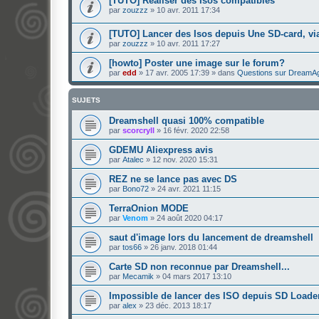
[TUTO] Réaliser des Isos compatibles
par
zouzzz
»
10 avr. 2011 17:34
[TUTO] Lancer des Isos depuis Une SD-card, v
par
zouzzz
»
10 avr. 2011 17:27
[howto] Poster une image sur le forum?
par
edd
»
17 avr. 2005 17:39
» dans
Questions sur DreamA
SUJETS
Dreamshell quasi 100% compatible
par
scorcryll
»
16 févr. 2020 22:58
GDEMU Aliexpress avis
par
Atalec
»
12 nov. 2020 15:31
REZ ne se lance pas avec DS
par
Bono72
»
24 avr. 2021 11:15
TerraOnion MODE
par
Venom
»
24 août 2020 04:17
saut d'image lors du lancement de dreamshell
par
tos66
»
26 janv. 2018 01:44
Carte SD non reconnue par Dreamshell...
par
Mecamik
»
04 mars 2017 13:10
Impossible de lancer des ISO depuis SD Loade
par
alex
»
23 déc. 2013 18:17