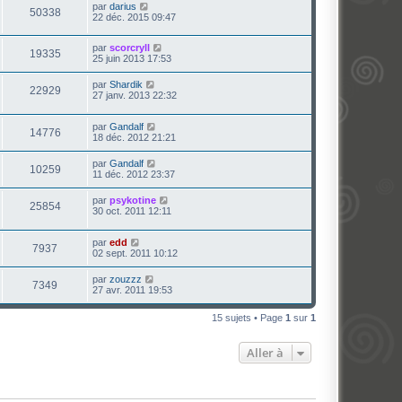
par
darius
50338
22 déc. 2015 09:47
par
scorcryll
19335
25 juin 2013 17:53
par
Shardik
22929
27 janv. 2013 22:32
par
Gandalf
14776
18 déc. 2012 21:21
par
Gandalf
10259
11 déc. 2012 23:37
par
psykotine
25854
30 oct. 2011 12:11
par
edd
7937
02 sept. 2011 10:12
par
zouzzz
7349
27 avr. 2011 19:53
15 sujets • Page
1
sur
1
Aller à