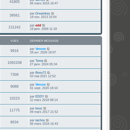
41805
06 mars 2016 16:47
par
Dreamkey
39561
18 nov. 2013 15:54
par
edd
131242
19 janv. 2009 11:18
VUES
DERNIER MESSAGE
par
Venom
9916
28 avr. 2026 18:07
par
Tema
1092208
27 janv. 2024 05:34
par
Bono72
7308
03 mai 2021 12:52
par
Venom
9088
01 sept. 2020 18:10
par
EDDY
10223
11 mars 2018 08:14
par
bouz
11775
09 mars 2017 21:52
par
tachos
8034
06 mars 2016 16:43