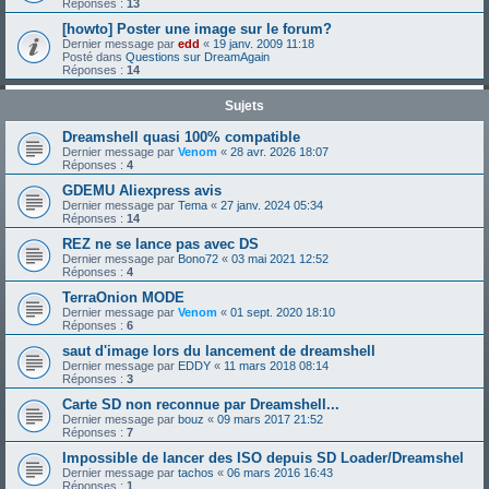
Réponses :
13
[howto] Poster une image sur le forum?
Dernier message par
edd
«
19 janv. 2009 11:18
Posté dans
Questions sur DreamAgain
Réponses :
14
Sujets
Dreamshell quasi 100% compatible
Dernier message par
Venom
«
28 avr. 2026 18:07
Réponses :
4
GDEMU Aliexpress avis
Dernier message par
Tema
«
27 janv. 2024 05:34
Réponses :
14
REZ ne se lance pas avec DS
Dernier message par
Bono72
«
03 mai 2021 12:52
Réponses :
4
TerraOnion MODE
Dernier message par
Venom
«
01 sept. 2020 18:10
Réponses :
6
saut d'image lors du lancement de dreamshell
Dernier message par
EDDY
«
11 mars 2018 08:14
Réponses :
3
Carte SD non reconnue par Dreamshell...
Dernier message par
bouz
«
09 mars 2017 21:52
Réponses :
7
Impossible de lancer des ISO depuis SD Loader/Dreamshel
Dernier message par
tachos
«
06 mars 2016 16:43
Réponses :
1