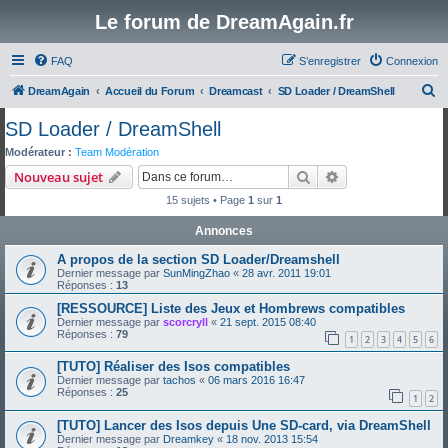
Le forum de DreamAgain.fr
FAQ
S’enregistrer
Connexion
R
DreamAgain
Accueil du Forum
Dreamcast
SD Loader / DreamShell
e
SD Loader / DreamShell
c
Modérateur :
Team Modération
h
Rechercher
Recherche avanc
Nouveau sujet
e
15 sujets • Page
1
sur
1
r
Annonces
c
A propos de la section SD Loader/Dreamshell
h
Dernier message par
SunMingZhao
«
28 avr. 2011 19:01
e
Réponses :
13
r
[RESSOURCE] Liste des Jeux et Hombrews compatibles
Dernier message par
scorcryll
«
21 sept. 2015 08:40
Réponses :
79
1
2
3
4
5
6
[TUTO] Réaliser des Isos compatibles
Dernier message par
tachos
«
06 mars 2016 16:47
Réponses :
25
1
2
[TUTO] Lancer des Isos depuis Une SD-card, via DreamShell
Dernier message par
Dreamkey
«
18 nov. 2013 15:54