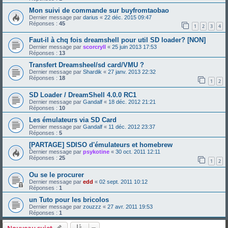
Mon suivi de commande sur buyfromtaobao
Dernier message par
darius
«
22 déc. 2015 09:47
Réponses :
45
1
2
3
4
Faut-il à chq fois dreamshell pour util SD loader? [NON]
Dernier message par
scorcryll
«
25 juin 2013 17:53
Réponses :
13
Transfert Dreamsheel/sd card/VMU ?
Dernier message par
Shardik
«
27 janv. 2013 22:32
Réponses :
18
1
2
SD Loader / DreamShell 4.0.0 RC1
Dernier message par
Gandalf
«
18 déc. 2012 21:21
Réponses :
10
Les émulateurs via SD Card
Dernier message par
Gandalf
«
11 déc. 2012 23:37
Réponses :
5
[PARTAGE] SDISO d'émulateurs et homebrew
Dernier message par
psykotine
«
30 oct. 2011 12:11
Réponses :
25
1
2
Ou se le procurer
Dernier message par
edd
«
02 sept. 2011 10:12
Réponses :
1
un Tuto pour les bricolos
Dernier message par
zouzzz
«
27 avr. 2011 19:53
Réponses :
1
Nouveau sujet