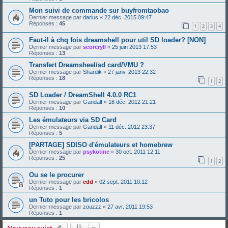
Mon suivi de commande sur buyfromtaobao
Dernier message par
darius
«
22 déc. 2015 09:47
Réponses :
45
1
2
3
4
Faut-il à chq fois dreamshell pour util SD loader? [NON]
Dernier message par
scorcryll
«
25 juin 2013 17:53
Réponses :
13
Transfert Dreamsheel/sd card/VMU ?
Dernier message par
Shardik
«
27 janv. 2013 22:32
Réponses :
18
1
2
SD Loader / DreamShell 4.0.0 RC1
Dernier message par
Gandalf
«
18 déc. 2012 21:21
Réponses :
10
Les émulateurs via SD Card
Dernier message par
Gandalf
«
11 déc. 2012 23:37
Réponses :
5
[PARTAGE] SDISO d'émulateurs et homebrew
Dernier message par
psykotine
«
30 oct. 2011 12:11
Réponses :
25
1
2
Ou se le procurer
Dernier message par
edd
«
02 sept. 2011 10:12
Réponses :
1
un Tuto pour les bricolos
Dernier message par
zouzzz
«
27 avr. 2011 19:53
Réponses :
1
Nouveau sujet