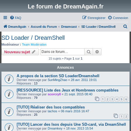
Le forum de DreamAgain.fr
FAQ
S’enregistrer
Connexion
R
DreamAgain
Accueil du Forum
Dreamcast
SD Loader / DreamShell
e
SD Loader / DreamShell
c
Modérateur :
Team Modération
h
Rechercher
Recherche avanc
Nouveau sujet
e
15 sujets • Page
1
sur
1
r
Annonces
c
A propos de la section SD Loader/Dreamshell
h
Dernier message par
SunMingZhao
«
28 avr. 2011 19:01
e
Réponses :
13
r
[RESSOURCE] Liste des Jeux et Hombrews compatibles
Dernier message par
scorcryll
«
21 sept. 2015 08:40
Réponses :
79
1
2
3
4
5
6
[TUTO] Réaliser des Isos compatibles
Dernier message par
tachos
«
06 mars 2016 16:47
Réponses :
25
1
2
[TUTO] Lancer des Isos depuis Une SD-card, via DreamShell
Dernier message par
Dreamkey
«
18 nov. 2013 15:54