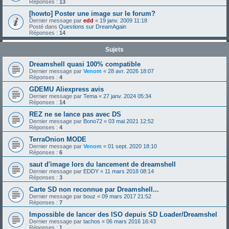
Réponses :
13
[howto] Poster une image sur le forum?
Dernier message par
edd
«
19 janv. 2009 11:18
Posté dans
Questions sur DreamAgain
Réponses :
14
Sujets
Dreamshell quasi 100% compatible
Dernier message par
Venom
«
28 avr. 2026 18:07
Réponses :
4
GDEMU Aliexpress avis
Dernier message par
Tema
«
27 janv. 2024 05:34
Réponses :
14
REZ ne se lance pas avec DS
Dernier message par
Bono72
«
03 mai 2021 12:52
Réponses :
4
TerraOnion MODE
Dernier message par
Venom
«
01 sept. 2020 18:10
Réponses :
6
saut d'image lors du lancement de dreamshell
Dernier message par
EDDY
«
11 mars 2018 08:14
Réponses :
3
Carte SD non reconnue par Dreamshell...
Dernier message par
bouz
«
09 mars 2017 21:52
Réponses :
7
Impossible de lancer des ISO depuis SD Loader/Dreamshel
Dernier message par
tachos
«
06 mars 2016 16:43
Réponses :
1