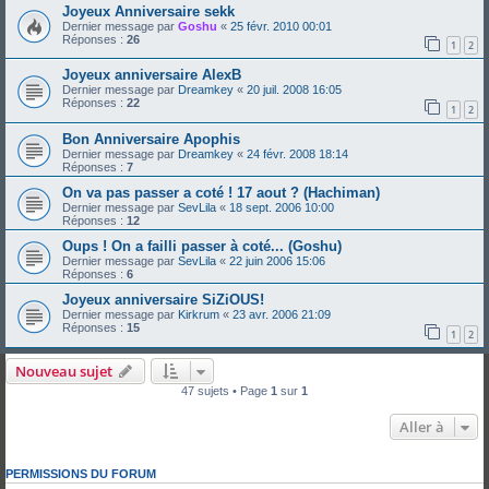
Joyeux Anniversaire sekk
Dernier message par
Goshu
«
25 févr. 2010 00:01
Réponses :
26
1
2
Joyeux anniversaire AlexB
Dernier message par
Dreamkey
«
20 juil. 2008 16:05
Réponses :
22
1
2
Bon Anniversaire Apophis
Dernier message par
Dreamkey
«
24 févr. 2008 18:14
Réponses :
7
On va pas passer a coté ! 17 aout ? (Hachiman)
Dernier message par
SevLila
«
18 sept. 2006 10:00
Réponses :
12
Oups ! On a failli passer à coté... (Goshu)
Dernier message par
SevLila
«
22 juin 2006 15:06
Réponses :
6
Joyeux anniversaire SiZiOUS!
Dernier message par
Kirkrum
«
23 avr. 2006 21:09
Réponses :
15
1
2
Nouveau sujet
47 sujets • Page
1
sur
1
Aller à
PERMISSIONS DU FORUM