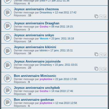
Dernier message par
yotol
«
27 juin 2011 01:36
Réponses :
6
Joyeux anniversaire chezmoa
Dernier message par
Dreamkey
«
12 mai 2011 17:42
Réponses :
15
1
2
Joyeux anniversaire Draaghan
Dernier message par
Goshu
«
08 mai 2011 19:15
Réponses :
3
Joyeux anniversaire snkyo
Dernier message par
Venom
«
23 janv. 2011 16:18
Réponses :
14
Joyeux anniversaire kikinini
Dernier message par
kikinini
«
17 janv. 2011 15:11
Réponses :
16
1
2
Joyeux Anniversaire jojoinside
Dernier message par
Dreamkey
«
15 janv. 2011 03:01
Réponses :
23
1
2
Bon anniversaire Mimisonic
Dernier message par
psykotine
«
22 juin 2010 17:08
Réponses :
9
Joyeux anniversaire unchpkeb
Dernier message par
Goshu
«
14 mai 2010 17:46
Réponses :
10
Bon anniversaire geekman
Dernier message par
psykotine
«
12 mai 2010 12:58
Réponses :
6