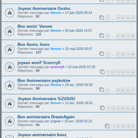
1
4
5
6
7
…
Joyeux Anniversaire Goshu
Dernier message par
Venom
«
17 juin 2026 00:24
Réponses :
92
1
4
5
6
7
…
Bon anniv' Venom
Dernier message par
Venom
«
04 juin 2026 14:07
Réponses :
118
1
5
6
7
8
…
Bon Anniv, hiero
Dernier message par
Venom
«
20 mai 2026 05:07
Réponses :
107
1
5
6
7
8
…
joyeux annif' Scorcryll
Dernier message par
scorcryll
«
10 mai 2026 07:29
Réponses :
89
1
2
3
4
5
6
Bon Anniversaire psykotine
Dernier message par
Venom
«
29 avr. 2026 04:02
Réponses :
98
1
4
5
6
7
…
Joyeux Anniversaire SiZiOUS!
Dernier message par
Venom
«
12 avr. 2026 16:01
Réponses :
89
1
2
3
4
5
6
Bon anniversaire DreamAgain
Dernier message par
yngwie
«
10 avr. 2026 02:22
Réponses :
66
1
2
3
4
5
Joyeux anniversaire bouz