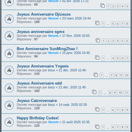
Dernier message par
Venom
«
02 avr. 2026 17:21
Réponses :
60
1
2
3
4
5
Joyeux Anniversaire Djizeuss
Dernier message par
Venom
«
23 mars 2026 15:44
Réponses :
108
1
5
6
7
8
…
Joyeux anniversaire sgmx
Dernier message par
Venom
«
17 févr. 2026 16:55
Réponses :
87
1
2
3
4
5
6
Bon Anniversaire SunMingZhao !
Dernier message par
Venom
«
15 janv. 2026 15:40
Réponses :
96
1
4
5
6
7
…
Joyeux Anniversaire Yngwie
Dernier message par
bouz
«
21 déc. 2025 11:46
Réponses :
143
1
7
8
9
10
…
Joyeux Anniversaire edd
Dernier message par
bouz
«
21 déc. 2025 11:45
Réponses :
160
1
8
9
10
11
…
Joyeux Catzniversaire
Dernier message par
bouz
«
14 sept. 2025 02:35
Réponses :
129
1
6
7
8
9
…
Happy Birthday Codex!
Dernier message par
Venom
«
21 août 2025 15:35
Réponses :
120
1
6
7
8
9
…