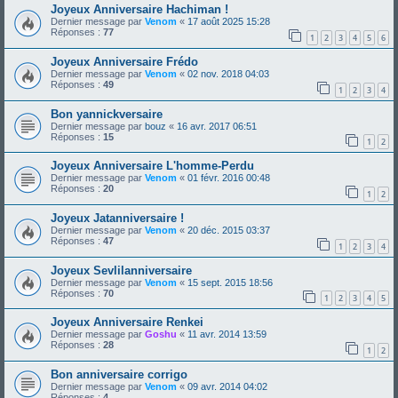
Joyeux Anniversaire Hachiman !
Dernier message par
Venom
«
17 août 2025 15:28
Réponses :
77
1
2
3
4
5
6
Joyeux Anniversaire Frédo
Dernier message par
Venom
«
02 nov. 2018 04:03
Réponses :
49
1
2
3
4
Bon yannickversaire
Dernier message par
bouz
«
16 avr. 2017 06:51
Réponses :
15
1
2
Joyeux Anniversaire L'homme-Perdu
Dernier message par
Venom
«
01 févr. 2016 00:48
Réponses :
20
1
2
Joyeux Jatanniversaire !
Dernier message par
Venom
«
20 déc. 2015 03:37
Réponses :
47
1
2
3
4
Joyeux Sevlilanniversaire
Dernier message par
Venom
«
15 sept. 2015 18:56
Réponses :
70
1
2
3
4
5
Joyeux Anniversaire Renkei
Dernier message par
Goshu
«
11 avr. 2014 13:59
Réponses :
28
1
2
Bon anniversaire corrigo
Dernier message par
Venom
«
09 avr. 2014 04:02
Réponses :
4