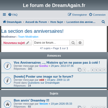
Le forum de DreamAgain.fr
FAQ
S’enregistrer
Connexion
R
DreamAgain
Accueil du Forum
Hors Sujet
La section des anniversaires!
e
La section des anniversaires!
c
Modérateur :
Team Modération
h
Rechercher
Recherche avanc
Nouveau sujet
e
47 sujets • Page
1
sur
1
r
Annonces
c
Vos Anniversaires ..., Histoire qu'on ne passe pas à coté !
h
Dernier message par
Goshu
«
29 janv. 2013 07:36
e
Réponses :
101
1
4
5
6
7
…
r
[howto] Poster une image sur le forum?
Dernier message par
edd
«
19 janv. 2009 11:18
Posté dans
Questions sur DreamAgain
Réponses :
14
Sujets
Bon anniv' Dreamkey !!!
Dernier message par
Venom
«
19 juin 2026 05:33
Réponses :
93