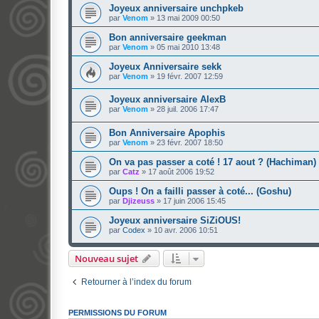
Joyeux anniversaire unchpkeb
par
Venom
»
13 mai 2009 00:50
Bon anniversaire geekman
par
Venom
»
05 mai 2010 13:48
Joyeux Anniversaire sekk
par
Venom
»
19 févr. 2007 12:59
Joyeux anniversaire AlexB
par
Venom
»
28 juil. 2006 17:47
Bon Anniversaire Apophis
par
Venom
»
23 févr. 2007 18:50
On va pas passer a coté ! 17 aout ? (Hachiman)
par
Catz
»
17 août 2006 19:52
Oups ! On a failli passer à coté... (Goshu)
par
Djizeuss
»
17 juin 2006 15:45
Joyeux anniversaire SiZiOUS!
par
Codex
»
10 avr. 2006 10:51
Nouveau sujet
Retourner à l’index du forum
PERMISSIONS DU FORUM