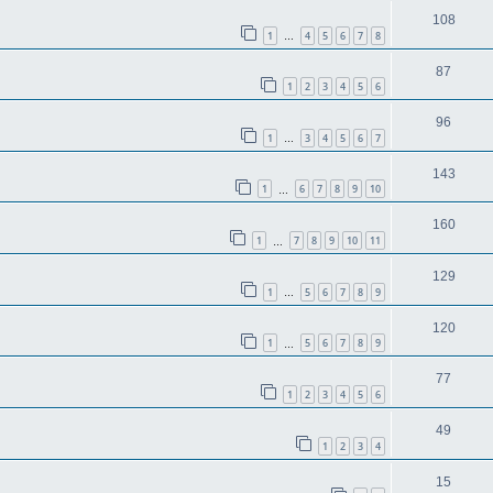
108
1
4
5
6
7
8
…
87
1
2
3
4
5
6
96
1
3
4
5
6
7
…
143
1
6
7
8
9
10
…
160
1
7
8
9
10
11
…
129
1
5
6
7
8
9
…
120
1
5
6
7
8
9
…
77
1
2
3
4
5
6
49
1
2
3
4
15