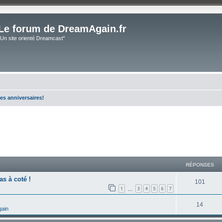
Le forum de DreamAgain.fr
"Un site orienté Dreamcast"
es anniversaires!
cher
cherche avancée
RÉPONSES
as à coté !
101
1
3
4
5
6
7
…
14
gain