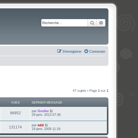
Rechercher
Recherche avancé
S’enregistrer
Connexion
47 sujets • Page
1
sur
1
VUES
DERNIER MESSAGE
par
Goshu
86852
29 janv. 2013 07:36
par
edd
131174
19 janv. 2009 11:18