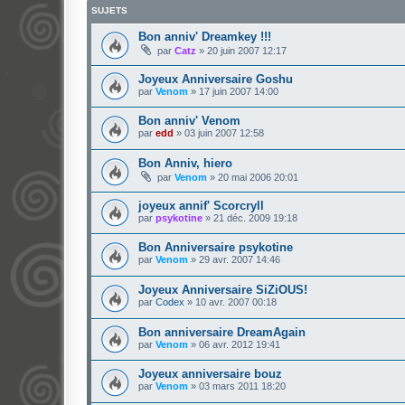
SUJETS
Bon anniv' Dreamkey !!!
par
Catz
»
20 juin 2007 12:17
Joyeux Anniversaire Goshu
par
Venom
»
17 juin 2007 14:00
Bon anniv' Venom
par
edd
»
03 juin 2007 12:58
Bon Anniv, hiero
par
Venom
»
20 mai 2006 20:01
joyeux annif' Scorcryll
par
psykotine
»
21 déc. 2009 19:18
Bon Anniversaire psykotine
par
Venom
»
29 avr. 2007 14:46
Joyeux Anniversaire SiZiOUS!
par
Codex
»
10 avr. 2007 00:18
Bon anniversaire DreamAgain
par
Venom
»
06 avr. 2012 19:41
Joyeux anniversaire bouz
par
Venom
»
03 mars 2011 18:20