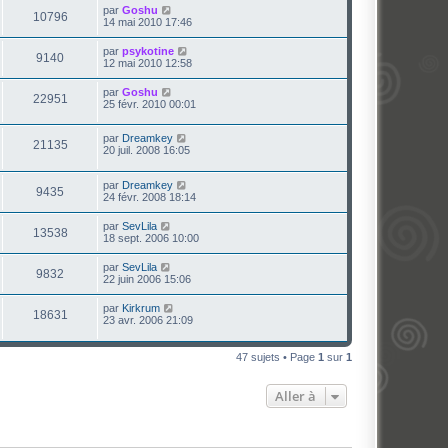
par
Goshu
10796
14 mai 2010 17:46
par
psykotine
9140
12 mai 2010 12:58
par
Goshu
22951
25 févr. 2010 00:01
par
Dreamkey
21135
20 juil. 2008 16:05
par
Dreamkey
9435
24 févr. 2008 18:14
par
SevLila
13538
18 sept. 2006 10:00
par
SevLila
9832
22 juin 2006 15:06
par
Kirkrum
18631
23 avr. 2006 21:09
47 sujets • Page
1
sur
1
Aller à