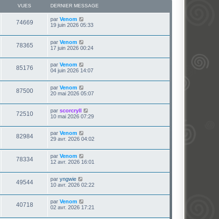
VUES
DERNIER MESSAGE
par
Venom
74669
19 juin 2026 05:33
par
Venom
78365
17 juin 2026 00:24
par
Venom
85176
04 juin 2026 14:07
par
Venom
87500
20 mai 2026 05:07
par
scorcryll
72510
10 mai 2026 07:29
par
Venom
82984
29 avr. 2026 04:02
par
Venom
78334
12 avr. 2026 16:01
par
yngwie
49544
10 avr. 2026 02:22
par
Venom
40718
02 avr. 2026 17:21