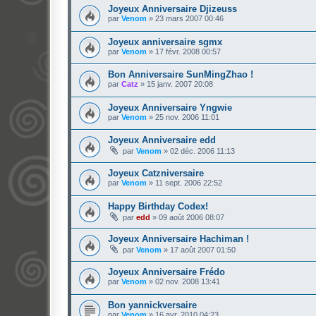
Joyeux Anniversaire Djizeuss
par
Venom
»
23 mars 2007 00:46
Joyeux anniversaire sgmx
par
Venom
»
17 févr. 2008 00:57
Bon Anniversaire SunMingZhao !
par
Catz
»
15 janv. 2007 20:08
Joyeux Anniversaire Yngwie
par
Venom
»
25 nov. 2006 11:01
Joyeux Anniversaire edd
par
Venom
»
02 déc. 2006 11:13
Joyeux Catzniversaire
par
Venom
»
11 sept. 2006 22:52
Happy Birthday Codex!
par
edd
»
09 août 2006 08:07
Joyeux Anniversaire Hachiman !
par
Venom
»
17 août 2007 01:50
Joyeux Anniversaire Frédo
par
Venom
»
02 nov. 2008 13:41
Bon yannickversaire
par
Venom
»
16 avr. 2010 04:23