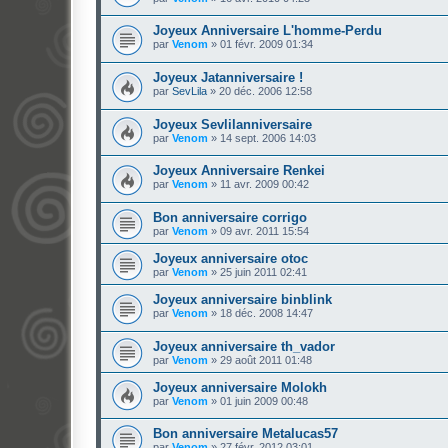
Joyeux Anniversaire L'homme-Perdu
par
Venom
»
01 févr. 2009 01:34
Joyeux Jatanniversaire !
par
SevLila
»
20 déc. 2006 12:58
Joyeux Sevlilanniversaire
par
Venom
»
14 sept. 2006 14:03
Joyeux Anniversaire Renkei
par
Venom
»
11 avr. 2009 00:42
Bon anniversaire corrigo
par
Venom
»
09 avr. 2011 15:54
Joyeux anniversaire otoc
par
Venom
»
25 juin 2011 02:41
Joyeux anniversaire binblink
par
Venom
»
18 déc. 2008 14:47
Joyeux anniversaire th_vador
par
Venom
»
29 août 2011 01:48
Joyeux anniversaire Molokh
par
Venom
»
01 juin 2009 00:48
Bon anniversaire Metalucas57
par
Venom
»
27 févr. 2012 03:01