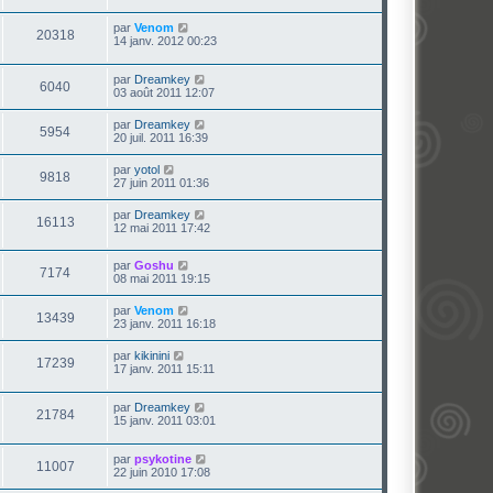
par
Venom
20318
14 janv. 2012 00:23
par
Dreamkey
6040
03 août 2011 12:07
par
Dreamkey
5954
20 juil. 2011 16:39
par
yotol
9818
27 juin 2011 01:36
par
Dreamkey
16113
12 mai 2011 17:42
par
Goshu
7174
08 mai 2011 19:15
par
Venom
13439
23 janv. 2011 16:18
par
kikinini
17239
17 janv. 2011 15:11
par
Dreamkey
21784
15 janv. 2011 03:01
par
psykotine
11007
22 juin 2010 17:08