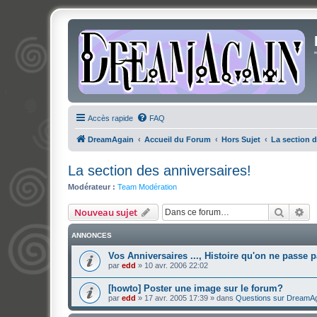
Accès rapide
FAQ
DreamAgain
Accueil du Forum
Hors Sujet
La section d
La section des anniversaires!
Modérateur :
Team Modération
Recher
Re
Nouveau sujet
ANNONCES
Vos Anniversaires ..., Histoire qu'on ne passe p
par
edd
»
10 avr. 2006 22:02
[howto] Poster une image sur le forum?
par
edd
»
17 avr. 2005 17:39
» dans
Questions sur DreamA