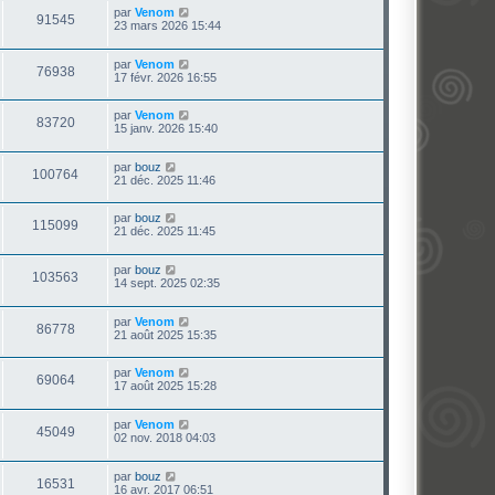
par
Venom
91545
23 mars 2026 15:44
par
Venom
76938
17 févr. 2026 16:55
par
Venom
83720
15 janv. 2026 15:40
par
bouz
100764
21 déc. 2025 11:46
par
bouz
115099
21 déc. 2025 11:45
par
bouz
103563
14 sept. 2025 02:35
par
Venom
86778
21 août 2025 15:35
par
Venom
69064
17 août 2025 15:28
par
Venom
45049
02 nov. 2018 04:03
par
bouz
16531
16 avr. 2017 06:51