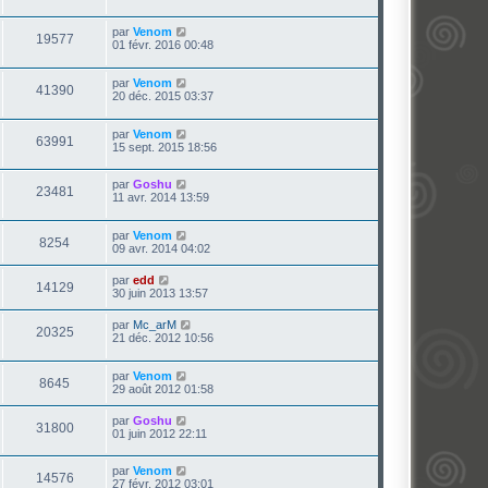
par
Venom
19577
01 févr. 2016 00:48
par
Venom
41390
20 déc. 2015 03:37
par
Venom
63991
15 sept. 2015 18:56
par
Goshu
23481
11 avr. 2014 13:59
par
Venom
8254
09 avr. 2014 04:02
par
edd
14129
30 juin 2013 13:57
par
Mc_arM
20325
21 déc. 2012 10:56
par
Venom
8645
29 août 2012 01:58
par
Goshu
31800
01 juin 2012 22:11
par
Venom
14576
27 févr. 2012 03:01