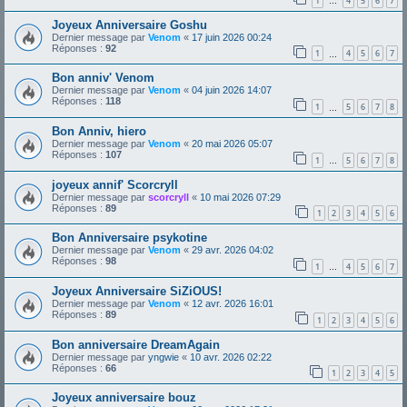
1
4
5
6
7
…
Joyeux Anniversaire Goshu
Dernier message par
Venom
«
17 juin 2026 00:24
Réponses :
92
1
4
5
6
7
…
Bon anniv' Venom
Dernier message par
Venom
«
04 juin 2026 14:07
Réponses :
118
1
5
6
7
8
…
Bon Anniv, hiero
Dernier message par
Venom
«
20 mai 2026 05:07
Réponses :
107
1
5
6
7
8
…
joyeux annif' Scorcryll
Dernier message par
scorcryll
«
10 mai 2026 07:29
Réponses :
89
1
2
3
4
5
6
Bon Anniversaire psykotine
Dernier message par
Venom
«
29 avr. 2026 04:02
Réponses :
98
1
4
5
6
7
…
Joyeux Anniversaire SiZiOUS!
Dernier message par
Venom
«
12 avr. 2026 16:01
Réponses :
89
1
2
3
4
5
6
Bon anniversaire DreamAgain
Dernier message par
yngwie
«
10 avr. 2026 02:22
Réponses :
66
1
2
3
4
5
Joyeux anniversaire bouz