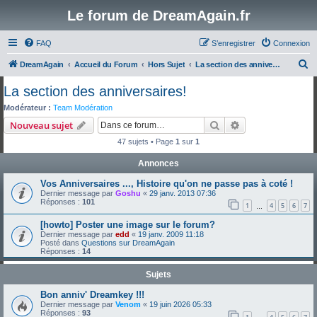
Le forum de DreamAgain.fr
FAQ
S’enregistrer
Connexion
R
DreamAgain
Accueil du Forum
Hors Sujet
La section des anniversaires!
e
La section des anniversaires!
c
Modérateur :
Team Modération
h
Rechercher
Recherche avanc
Nouveau sujet
e
47 sujets • Page
1
sur
1
r
Annonces
c
Vos Anniversaires ..., Histoire qu'on ne passe pas à coté !
h
Dernier message par
Goshu
«
29 janv. 2013 07:36
e
Réponses :
101
1
4
5
6
7
…
r
[howto] Poster une image sur le forum?
Dernier message par
edd
«
19 janv. 2009 11:18
Posté dans
Questions sur DreamAgain
Réponses :
14
Sujets
Bon anniv' Dreamkey !!!
Dernier message par
Venom
«
19 juin 2026 05:33
Réponses :
93