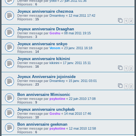
Dernier message par
yotol
«
27 juin 2011 01:36
Réponses :
6
Joyeux anniversaire chezmoa
Dernier message par
Dreamkey
«
12 mai 2011 17:42
Réponses :
15
1
2
Joyeux anniversaire Draaghan
Dernier message par
Goshu
«
08 mai 2011 19:15
Réponses :
3
Joyeux anniversaire snkyo
Dernier message par
Venom
«
23 janv. 2011 16:18
Réponses :
14
Joyeux anniversaire kikinini
Dernier message par
kikinini
«
17 janv. 2011 15:11
Réponses :
16
1
2
Joyeux Anniversaire jojoinside
Dernier message par
Dreamkey
«
15 janv. 2011 03:01
Réponses :
23
1
2
Bon anniversaire Mimisonic
Dernier message par
psykotine
«
22 juin 2010 17:08
Réponses :
9
Joyeux anniversaire unchpkeb
Dernier message par
Goshu
«
14 mai 2010 17:46
Réponses :
10
Bon anniversaire geekman
Dernier message par
psykotine
«
12 mai 2010 12:58
Réponses :
6