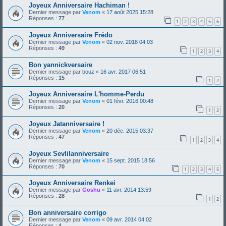
Joyeux Anniversaire Hachiman !
Dernier message par
Venom
«
17 août 2025 15:28
Réponses :
77
1
2
3
4
5
6
Joyeux Anniversaire Frédo
Dernier message par
Venom
«
02 nov. 2018 04:03
Réponses :
49
1
2
3
4
Bon yannickversaire
Dernier message par
bouz
«
16 avr. 2017 06:51
Réponses :
15
1
2
Joyeux Anniversaire L'homme-Perdu
Dernier message par
Venom
«
01 févr. 2016 00:48
Réponses :
20
1
2
Joyeux Jatanniversaire !
Dernier message par
Venom
«
20 déc. 2015 03:37
Réponses :
47
1
2
3
4
Joyeux Sevlilanniversaire
Dernier message par
Venom
«
15 sept. 2015 18:56
Réponses :
70
1
2
3
4
5
Joyeux Anniversaire Renkei
Dernier message par
Goshu
«
11 avr. 2014 13:59
Réponses :
28
1
2
Bon anniversaire corrigo
Dernier message par
Venom
«
09 avr. 2014 04:02
Réponses :
4