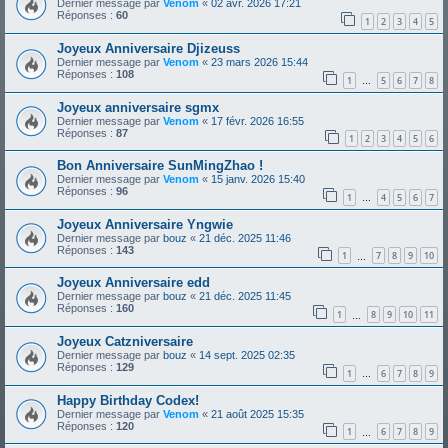
Dernier message par
Venom
«
02 avr. 2026 17:21
Réponses :
60
1
2
3
4
5
Joyeux Anniversaire Djizeuss
Dernier message par
Venom
«
23 mars 2026 15:44
Réponses :
108
1
5
6
7
8
…
Joyeux anniversaire sgmx
Dernier message par
Venom
«
17 févr. 2026 16:55
Réponses :
87
1
2
3
4
5
6
Bon Anniversaire SunMingZhao !
Dernier message par
Venom
«
15 janv. 2026 15:40
Réponses :
96
1
4
5
6
7
…
Joyeux Anniversaire Yngwie
Dernier message par
bouz
«
21 déc. 2025 11:46
Réponses :
143
1
7
8
9
10
…
Joyeux Anniversaire edd
Dernier message par
bouz
«
21 déc. 2025 11:45
Réponses :
160
1
8
9
10
11
…
Joyeux Catzniversaire
Dernier message par
bouz
«
14 sept. 2025 02:35
Réponses :
129
1
6
7
8
9
…
Happy Birthday Codex!
Dernier message par
Venom
«
21 août 2025 15:35
Réponses :
120
1
6
7
8
9
…