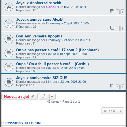
Joyeux Anniversaire sekk
Dernier message par
Goshu
«
25 févr. 2010 00:01
Réponses :
26
1
2
Joyeux anniversaire AlexB
Dernier message par
Dreamkey
«
20 juil. 2008 16:05
Réponses :
22
1
2
Bon Anniversaire Apophis
Dernier message par
Dreamkey
«
24 févr. 2008 18:14
Réponses :
7
On va pas passer a coté ! 17 aout ? (Hachiman)
Dernier message par
SevLila
«
18 sept. 2006 10:00
Réponses :
12
Oups ! On a failli passer à coté... (Goshu)
Dernier message par
SevLila
«
22 juin 2006 15:06
Réponses :
6
Joyeux anniversaire SiZiOUS!
Dernier message par
Kirkrum
«
23 avr. 2006 21:09
Réponses :
15
1
2
Nouveau sujet
47 sujets • Page
1
sur
1
Aller à
PERMISSIONS DU FORUM