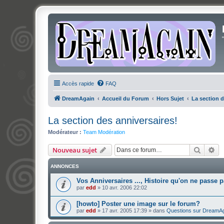
Accès rapide
FAQ
DreamAgain
Accueil du Forum
Hors Sujet
La section d
La section des anniversaires!
Modérateur :
Team Modération
Recher
Re
Nouveau sujet
ANNONCES
Vos Anniversaires ..., Histoire qu'on ne passe p
par
edd
»
10 avr. 2006 22:02
[howto] Poster une image sur le forum?
par
edd
»
17 avr. 2005 17:39
» dans
Questions sur DreamA