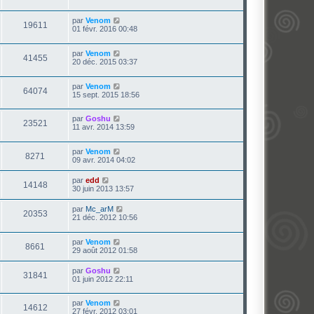
par
Venom
19611
01 févr. 2016 00:48
par
Venom
41455
20 déc. 2015 03:37
par
Venom
64074
15 sept. 2015 18:56
par
Goshu
23521
11 avr. 2014 13:59
par
Venom
8271
09 avr. 2014 04:02
par
edd
14148
30 juin 2013 13:57
par
Mc_arM
20353
21 déc. 2012 10:56
par
Venom
8661
29 août 2012 01:58
par
Goshu
31841
01 juin 2012 22:11
par
Venom
14612
27 févr. 2012 03:01