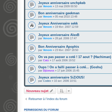
Joyeux anniversaire unchpkeb
par
Venom
»
13 mai 2009 00:50
Bon anniversaire geekman
par
Venom
»
05 mai 2010 13:48
Joyeux Anniversaire sekk
par
Venom
»
19 févr. 2007 12:59
Joyeux anniversaire AlexB
par
Venom
»
28 juil. 2006 17:47
Bon Anniversaire Apophis
par
Venom
»
23 févr. 2007 18:50
On va pas passer a coté ! 17 aout ? (Hachiman)
par
Catz
»
17 août 2006 19:52
Oups ! On a failli passer à coté... (Goshu)
par
Djizeuss
»
17 juin 2006 15:45
Joyeux anniversaire SiZiOUS!
par
Codex
»
10 avr. 2006 10:51
Nouveau sujet
Retourner à l’index du forum
PERMISSIONS DU FORUM