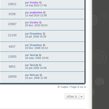
par
Goshu
10811
14 mai 2010 17:46
par
psykotine
9158
12 mai 2010 12:58
par
Goshu
22987
25 févr. 2010 00:01
par
Dreamkey
21150
20 juil. 2008 16:05
par
Dreamkey
9457
24 févr. 2008 18:14
par
SevLila
13555
18 sept. 2006 10:00
par
SevLila
9852
22 juin 2006 15:06
par
Kirkrum
18659
23 avr. 2006 21:09
47 sujets • Page
1
sur
1
Aller à