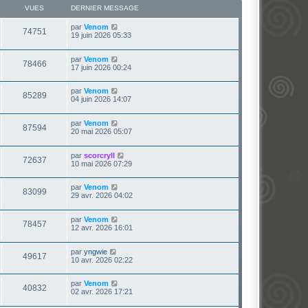
VUES
DERNIER MESSAGE
par
Venom
74751
19 juin 2026 05:33
par
Venom
78466
17 juin 2026 00:24
par
Venom
85289
04 juin 2026 14:07
par
Venom
87594
20 mai 2026 05:07
par
scorcryll
72637
10 mai 2026 07:29
par
Venom
83099
29 avr. 2026 04:02
par
Venom
78457
12 avr. 2026 16:01
par
yngwie
49617
10 avr. 2026 02:22
par
Venom
40832
02 avr. 2026 17:21