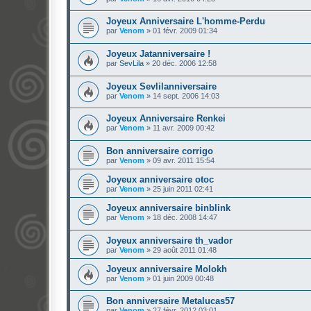
Joyeux Anniversaire L'homme-Perdu
par
Venom
»
01 févr. 2009 01:34
Joyeux Jatanniversaire !
par
SevLila
»
20 déc. 2006 12:58
Joyeux Sevlilanniversaire
par
Venom
»
14 sept. 2006 14:03
Joyeux Anniversaire Renkei
par
Venom
»
11 avr. 2009 00:42
Bon anniversaire corrigo
par
Venom
»
09 avr. 2011 15:54
Joyeux anniversaire otoc
par
Venom
»
25 juin 2011 02:41
Joyeux anniversaire binblink
par
Venom
»
18 déc. 2008 14:47
Joyeux anniversaire th_vador
par
Venom
»
29 août 2011 01:48
Joyeux anniversaire Molokh
par
Venom
»
01 juin 2009 00:48
Bon anniversaire Metalucas57
par
Venom
»
27 févr. 2012 03:01