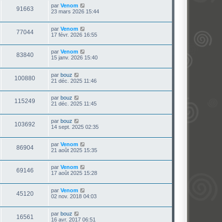
par
Venom
91663
23 mars 2026 15:44
par
Venom
77044
17 févr. 2026 16:55
par
Venom
83840
15 janv. 2026 15:40
par
bouz
100880
21 déc. 2025 11:46
par
bouz
115249
21 déc. 2025 11:45
par
bouz
103692
14 sept. 2025 02:35
par
Venom
86904
21 août 2025 15:35
par
Venom
69146
17 août 2025 15:28
par
Venom
45120
02 nov. 2018 04:03
par
bouz
16561
16 avr. 2017 06:51