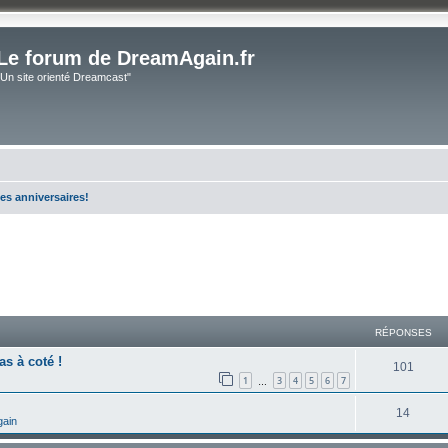
Le forum de DreamAgain.fr
"Un site orienté Dreamcast"
es anniversaires!
cher
cherche avancée
RÉPONSES
as à coté !
101
1
3
4
5
6
7
…
14
gain