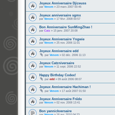
Joyeux Anniversaire Djizeuss
par
Venom
»
23 mars 2007 00:46
Joyeux anniversaire sgmx
par
Venom
»
17 févr. 2008 00:57
Bon Anniversaire SunMingZhao !
par
Catz
»
15 janv. 2007 20:08
Joyeux Anniversaire Yngwie
par
Venom
»
25 nov. 2006 11:01
Joyeux Anniversaire edd
par
Venom
»
02 déc. 2006 11:13
Joyeux Catzniversaire
par
Venom
»
11 sept. 2006 22:52
Happy Birthday Codex!
par
edd
»
09 août 2006 08:07
Joyeux Anniversaire Hachiman !
par
Venom
»
17 août 2007 01:50
Joyeux Anniversaire Frédo
par
Venom
»
02 nov. 2008 13:41
Bon yannickversaire
par
Venom
»
16 avr. 2010 04:23