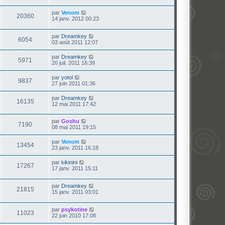
par
Venom
20360
14 janv. 2012 00:23
par
Dreamkey
6054
03 août 2011 12:07
par
Dreamkey
5971
20 juil. 2011 16:39
par
yotol
9837
27 juin 2011 01:36
par
Dreamkey
16135
12 mai 2011 17:42
par
Goshu
7190
08 mai 2011 19:15
par
Venom
13454
23 janv. 2011 16:18
par
kikinini
17267
17 janv. 2011 15:11
par
Dreamkey
21815
15 janv. 2011 03:01
par
psykotine
11023
22 juin 2010 17:08