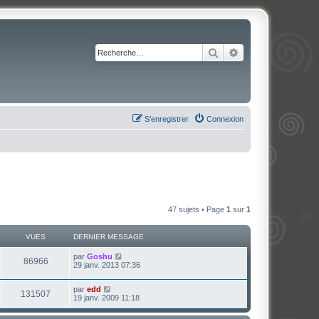
Rechercher
Recherche avancé
S’enregistrer
Connexion
47 sujets • Page
1
sur
1
VUES
DERNIER MESSAGE
par
Goshu
86966
29 janv. 2013 07:36
par
edd
131507
19 janv. 2009 11:18