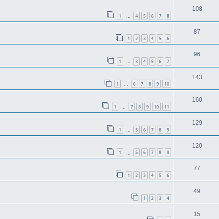
108
1
4
5
6
7
8
…
87
1
2
3
4
5
6
96
1
3
4
5
6
7
…
143
1
6
7
8
9
10
…
160
1
7
8
9
10
11
…
129
1
5
6
7
8
9
…
120
1
5
6
7
8
9
…
77
1
2
3
4
5
6
49
1
2
3
4
15