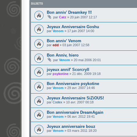
SUJETS
Bon anniv' Dreamkey !!!
par
Catz
»
20 juin 2007 12:17
Joyeux Anniversaire Goshu
par
Venom
»
17 juin 2007 14:00
Bon anniv' Venom
par
edd
»
03 juin 2007 12:58
Bon Anniv, hiero
par
Venom
»
20 mai 2006 20:01
joyeux annif' Scorcryll
par
psykotine
»
21 déc. 2009 19:18
Bon Anniversaire psykotine
par
Venom
»
29 avr. 2007 14:46
Joyeux Anniversaire SiZiOUS!
par
Codex
»
10 avr. 2007 00:18
Bon anniversaire DreamAgain
par
Venom
»
06 avr. 2012 19:41
Joyeux anniversaire bouz
par
Venom
»
03 mars 2011 18:20