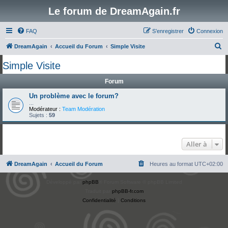
Le forum de DreamAgain.fr
FAQ
S’enregistrer
Connexion
R
DreamAgain
Accueil du Forum
Simple Visite
e
Simple Visite
c
Forum
h
e
Un problème avec le forum?
...
r
Modérateur :
Team Modération
Sujets :
59
c
h
Aller à
e
r
DreamAgain
Accueil du Forum
Heures au format
UTC+02:00
Développé par
phpBB
® Forum Software © phpBB Limited
Traduit par
phpBB-fr.com
Confidentialité
|
Conditions