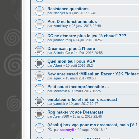
Resistance questions
par
Naedjer
»
08 juin 2017 15:40
Port D ne fonctionne plus
par
zemickey
»
23 janv. 2016 22:49
DC ne démarre plus le jeu "à chaud" ???
par
jordane.rafiq
»
14 juil. 2016 16:57
Dreamcast plus à l'heure
par
ShindouGo
»
14 févr. 2016 20:55
Quel moniteur pour VGA
par
Albert
»
10 août 2016 15:24
New unreleased :Millenium Racer : Y2K Fighter
par
sgmx
»
15 mars 2017 09:58
Petit souci incompréhensible ...
par
Mecamik
»
09 mars 2017 15:25
emulateur officiel md sur dreamcast
par
yannick
»
10 janv. 2017 19:47
Rpg maker vx ace Dreamcast
par
Azerty560
»
13 janv. 2017 22:46
(résolu) box vga pour ma dreamcast, mais j'é 1 
par
scorcryll
»
02 sept. 2009 18:42