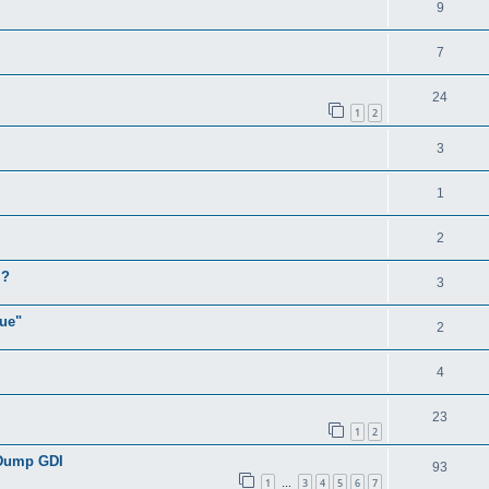
9
7
24
1
2
3
1
2
 ?
3
que"
2
4
23
1
2
 Dump GDI
93
1
3
4
5
6
7
…