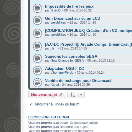
Impossible de lire les jeux.
par
SniiicO
»
09 févr. 2014 16:32
Gun Dreamcast sur écran LCD
par
welshfrites
»
22 avr. 2014 14:28
[COMPILATION JEUX] Création d'un CD multije
par
welshfrites
»
10 avr. 2014 14:30
[A.C-DC Project II]: Arcade Compil DreamCast
par
blim
»
21 nov. 2013 14:55
Sauvons les consoles SEGA
par
New Chance for SEGA
»
09 déc. 2013 21:15
Adaptateur USB > DC
par
L'homme-Perdu
»
30 janv. 2014 06:24
Ventilo de rechange pour Dreamcast
par
Xanxi
»
24 janv. 2014 22:59
Nouveau sujet
Retourner à l’index du forum
PERMISSIONS DU FORUM
Vous
ne pouvez pas
poster de nouveaux sujets
Vous
ne pouvez pas
répondre aux sujets
Vous
ne pouvez pas
modifier vos messages