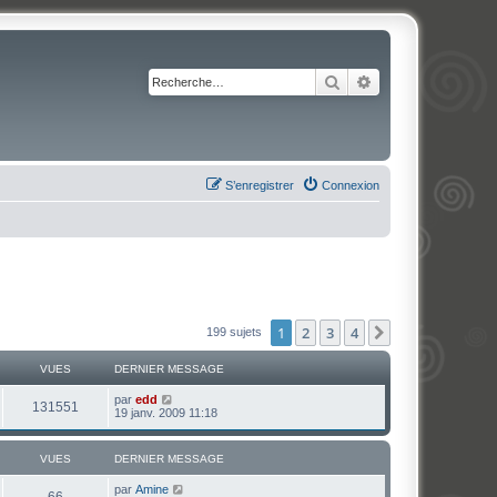
Rechercher
Recherche avancé
S’enregistrer
Connexion
1
2
3
4
Suivante
199 sujets
VUES
DERNIER MESSAGE
par
edd
131551
19 janv. 2009 11:18
VUES
DERNIER MESSAGE
par
Amine
66