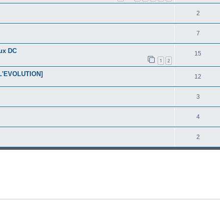
2
7
ux DC
15
1
2
 [L'EVOLUTION]
12
3
4
2