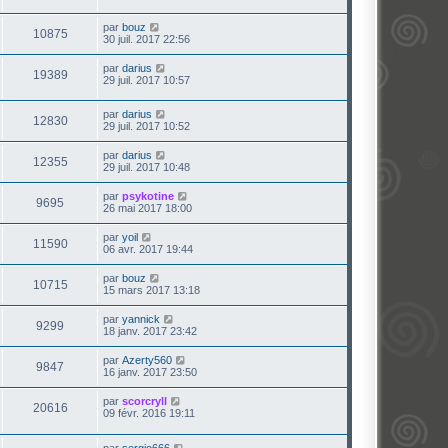
par
bouz
10875
30 juil. 2017 22:56
par
darius
19389
29 juil. 2017 10:57
par
darius
12830
29 juil. 2017 10:52
par
darius
12355
29 juil. 2017 10:48
par
psykotine
9695
26 mai 2017 18:00
par
yoil
11590
06 avr. 2017 19:44
par
bouz
10715
15 mars 2017 13:18
par
yannick
9299
18 janv. 2017 23:42
par
Azerty560
9847
16 janv. 2017 23:50
par
scorcryll
20616
09 févr. 2016 19:11
par
sergio666