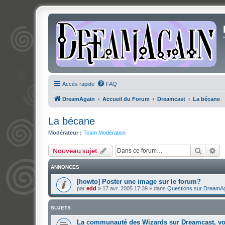
Accès rapide
FAQ
DreamAgain
Accueil du Forum
Dreamcast
La bécane
La bécane
Modérateur :
Team Modération
Recher
Re
Nouveau sujet
ANNONCES
[howto] Poster une image sur le forum?
par
edd
»
17 avr. 2005 17:39
» dans
Questions sur DreamA
SUJETS
La communauté des Wizards sur Dreamcast, vo