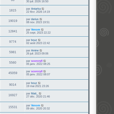
30 juil. 2026 16:50
par
Antarka
1815
22 févr. 2026 14:19
par
darius
19019
08 nov. 2023 19:51
par
Venom
12841
25 sept. 2023 22:22
par
bouz
9774
02 août 2023 22:42
par
Amine
5981
26 juil. 2023 09:06
par
scorcryll
5560
05 janv. 2022 08:25
par
scorcryll
45059
05 janv. 2022 08:07
par
bouz
9014
19 mai 2021 23:26
par
Matt_
16927
27 déc. 2020 21:46
par
Venom
15531
09 déc. 2020 20:32