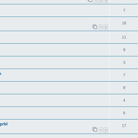
1
2
3
7
16
1
2
11
9
3
s
7
8
4
6
prbl
17
1
2