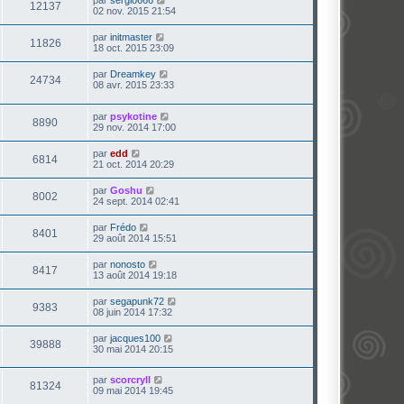
12137
02 nov. 2015 21:54
par
initmaster
11826
18 oct. 2015 23:09
par
Dreamkey
24734
08 avr. 2015 23:33
par
psykotine
8890
29 nov. 2014 17:00
par
edd
6814
21 oct. 2014 20:29
par
Goshu
8002
24 sept. 2014 02:41
par
Frédo
8401
29 août 2014 15:51
par
nonosto
8417
13 août 2014 19:18
par
segapunk72
9383
08 juin 2014 17:32
par
jacques100
39888
30 mai 2014 20:15
par
scorcryll
81324
09 mai 2014 19:45