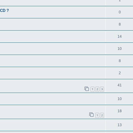
LCD ?
0
8
14
10
8
2
41
1
2
3
10
18
1
2
13