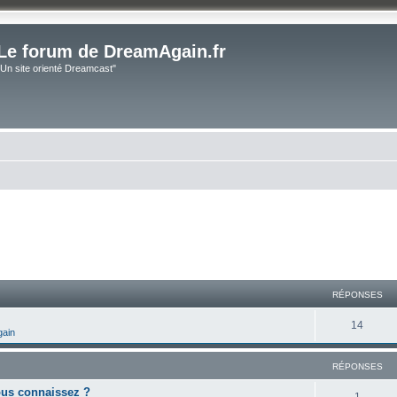
Le forum de DreamAgain.fr
"Un site orienté Dreamcast"
cher
cherche avancée
RÉPONSES
14
gain
RÉPONSES
us connaissez ?
1