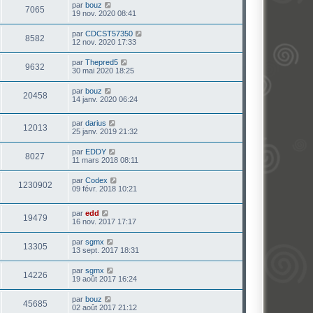
par
bouz
7065
19 nov. 2020 08:41
par
CDCST57350
8582
12 nov. 2020 17:33
par
Thepred5
9632
30 mai 2020 18:25
par
bouz
20458
14 janv. 2020 06:24
par
darius
12013
25 janv. 2019 21:32
par
EDDY
8027
11 mars 2018 08:11
par
Codex
1230902
09 févr. 2018 10:21
par
edd
19479
16 nov. 2017 17:17
par
sgmx
13305
13 sept. 2017 18:31
par
sgmx
14226
19 août 2017 16:24
par
bouz
45685
02 août 2017 21:12