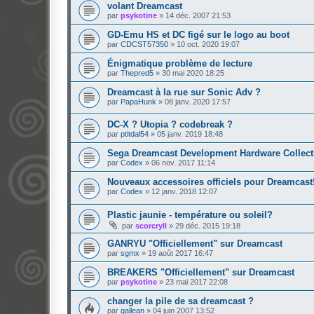
volant Dreamcast
par
psykotine
»
14 déc. 2007 21:53
GD-Emu HS et DC figé sur le logo au boot
par
CDCST57350
»
10 oct. 2020 19:07
Énigmatique problème de lecture
par
Thepred5
»
30 mai 2020 18:25
Dreamcast à la rue sur Sonic Adv ?
par
PapaHunk
»
08 janv. 2020 17:57
DC-X ? Utopia ? codebreak ?
par
ptitdal54
»
05 janv. 2019 18:48
Sega Dreamcast Development Hardware Collect
par
Codex
»
06 nov. 2017 11:14
Nouveaux accessoires officiels pour Dreamcast
par
Codex
»
12 janv. 2018 12:07
Plastic jaunie - température ou soleil?
par
scorcryll
»
29 déc. 2015 19:18
GANRYU "Officiellement" sur Dreamcast
par
sgmx
»
19 août 2017 16:47
BREAKERS "Officiellement" sur Dreamcast
par
psykotine
»
23 mai 2017 22:08
changer la pile de sa dreamcast ?
par
gallean
»
04 juin 2007 13:52