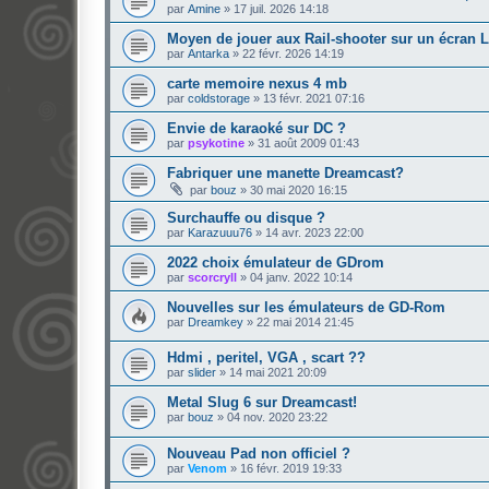
par
Amine
»
17 juil. 2026 14:18
Moyen de jouer aux Rail-shooter sur un écran 
par
Antarka
»
22 févr. 2026 14:19
carte memoire nexus 4 mb
par
coldstorage
»
13 févr. 2021 07:16
Envie de karaoké sur DC ?
par
psykotine
»
31 août 2009 01:43
Fabriquer une manette Dreamcast?
par
bouz
»
30 mai 2020 16:15
Surchauffe ou disque ?
par
Karazuuu76
»
14 avr. 2023 22:00
2022 choix émulateur de GDrom
par
scorcryll
»
04 janv. 2022 10:14
Nouvelles sur les émulateurs de GD-Rom
par
Dreamkey
»
22 mai 2014 21:45
Hdmi , peritel, VGA , scart ??
par
slider
»
14 mai 2021 20:09
Metal Slug 6 sur Dreamcast!
par
bouz
»
04 nov. 2020 23:22
Nouveau Pad non officiel ?
par
Venom
»
16 févr. 2019 19:33