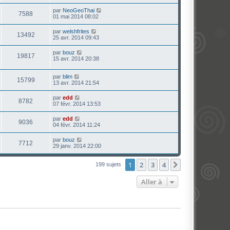
par
NeoGeoThai
7588
01 mai 2014 08:02
par
welshfrites
13492
25 avr. 2014 09:43
par
bouz
19817
15 avr. 2014 20:38
par
blim
15799
13 avr. 2014 21:54
par
edd
8782
07 févr. 2014 13:53
par
edd
9036
04 févr. 2014 11:24
par
bouz
7712
29 janv. 2014 22:00
1
2
3
4
Suivante
199 sujets
Aller à