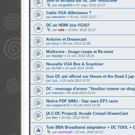
Skie of Arcadia sur DC JAP multizone
par
sergio666
»
07 sept. 2015 15:27
Cable VGA défectueux ?
par
initmaster
»
05 oct. 2015 22:27
DC en HDMI (via VGA)?
par
edd
»
19 févr. 2015 19:17
Arduino et Dreamcast
par
bouz
»
08 nov. 2014 21:08
Multizone - Image coupe et Re-vient
par
Naedjer
»
21 oct. 2014 18:20
Nouvelle VGA Box & Scanliner
par
AzTeK
»
22 août 2014 19:48
Gun DC pal officiel sur House of the Dead 2 jap
par
Lyo_
»
20 août 2014 11:57
DC : message d'erreur "Veuillez inserer un dis
par
nonosto
»
05 août 2014 20:24
Notice PDF WMU - Star wars EP1 racer
par
segapunk72
»
02 juin 2014 15:29
[A.C-DC Project]: Arcade Compil DreamCast
par
blim
»
18 nov. 2012 09:50
Tuto BBA Broadband adaptateur + DC TOOL +
par
scorcryll
»
12 nov. 2010 20:22