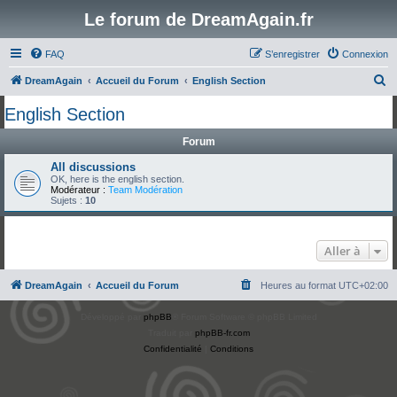
Le forum de DreamAgain.fr
FAQ
S’enregistrer
Connexion
R
DreamAgain
Accueil du Forum
English Section
e
English Section
c
Forum
h
e
All discussions
OK, here is the english section.
r
Modérateur :
Team Modération
Sujets :
10
c
h
Aller à
e
r
DreamAgain
Accueil du Forum
Heures au format
UTC+02:00
Développé par
phpBB
® Forum Software © phpBB Limited
Traduit par
phpBB-fr.com
Confidentialité
|
Conditions