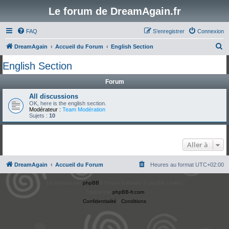
Le forum de DreamAgain.fr
FAQ
S’enregistrer
Connexion
R
DreamAgain
Accueil du Forum
English Section
e
English Section
c
Forum
h
e
All discussions
OK, here is the english section.
r
Modérateur :
Team Modération
Sujets :
10
c
h
Aller à
e
r
DreamAgain
Accueil du Forum
Heures au format
UTC+02:00
Développé par
phpBB
® Forum Software © phpBB Limited
Traduit par
phpBB-fr.com
Confidentialité
|
Conditions