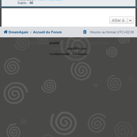
Sujets :
48
Aller à
DreamAgain
Accueil du Forum
Heures au format
UTC+02:00
Développé par
phpBB
® Forum Software © phpBB Limited
Traduit par
phpBB-fr.com
Confidentialité
|
Conditions