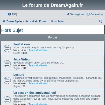
Le forum de DreamAgain.fr
FAQ
S’enregistrer
Connexion
R
DreamAgain
Accueil du Forum
Hors Sujet
e
Hors Sujet
c
Forum
h
e
Tout et rien
Ici, on parle de ce qu'on veut avec ceux qu'on peut ;p
r
Modérateur :
Team Modération
Sujets :
400
c
Jeux Vidéo
h
Et voila la section où on parle de JV non-DC.
Modérateur :
Team Modération
e
Sujets :
111
r
Lecture
Fanzines format papier ou électronique, magazines, bouquins... parlant de DC,
de RetroGaming ou de JV en général. Venez en parler ici.
Modérateur :
Team Modération
Sujets :
29
La section des anniversaires!
Parcequ'on a remarqué que les anniversaires occupaient beaucoup de place
dans la section "Tout et Rien", nous avons décidé de leurs offrir une section
dédiée ^_^
Modérateur :
Team Modération