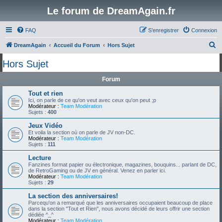
Le forum de DreamAgain.fr
FAQ
S’enregistrer
Connexion
R
DreamAgain
Accueil du Forum
Hors Sujet
e
Hors Sujet
c
Forum
h
e
Tout et rien
Ici, on parle de ce qu'on veut avec ceux qu'on peut ;p
r
Modérateur :
Team Modération
Sujets :
400
c
Jeux Vidéo
h
Et voila la section où on parle de JV non-DC.
Modérateur :
Team Modération
e
Sujets :
111
r
Lecture
Fanzines format papier ou électronique, magazines, bouquins... parlant de DC,
de RetroGaming ou de JV en général. Venez en parler ici.
Modérateur :
Team Modération
Sujets :
29
La section des anniversaires!
Parcequ'on a remarqué que les anniversaires occupaient beaucoup de place
dans la section "Tout et Rien", nous avons décidé de leurs offrir une section
dédiée ^_^
Modérateur :
Team Modération