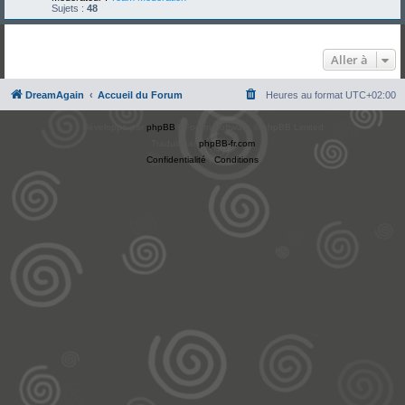
Sujets :
48
Aller à
DreamAgain
Accueil du Forum
Heures au format
UTC+02:00
Développé par
phpBB
® Forum Software © phpBB Limited
Traduit par
phpBB-fr.com
Confidentialité
|
Conditions