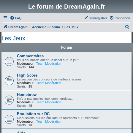
Le forum de DreamAgain.fr
FAQ
S’enregistrer
Connexion
R
DreamAgain
Accueil du Forum
Les Jeux
e
Les Jeux
c
Forum
h
e
Commentaires
Vous souhaitez lancer un débat sur un jeu?
r
Modérateur :
Team Modération
Sujets :
144
c
High Score
h
La section des concours de meilleurs scores.
Modérateur :
Team Modération
e
Sujets :
15
r
Homebrew
Il n'y a pas que les jeux commerciaux...
Modérateur :
Team Modération
Sujets :
45
Emulation sur DC
Discussions sur les émulateurs tournants sur Dreamcast.
Modérateur :
Team Modération
Sujets :
70