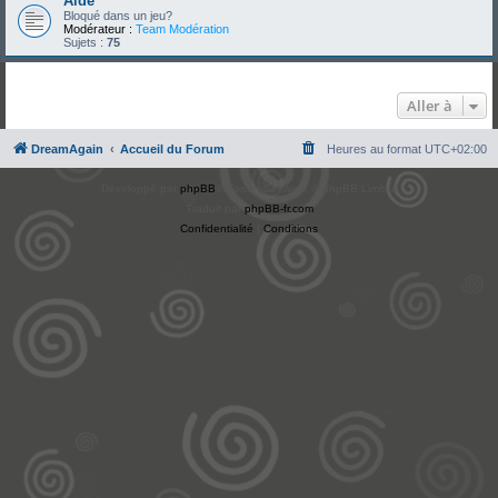
Aide
Bloqué dans un jeu?
Modérateur :
Team Modération
Sujets :
75
Aller à
DreamAgain
Accueil du Forum
Heures au format
UTC+02:00
Développé par
phpBB
® Forum Software © phpBB Limited
Traduit par
phpBB-fr.com
Confidentialité
|
Conditions