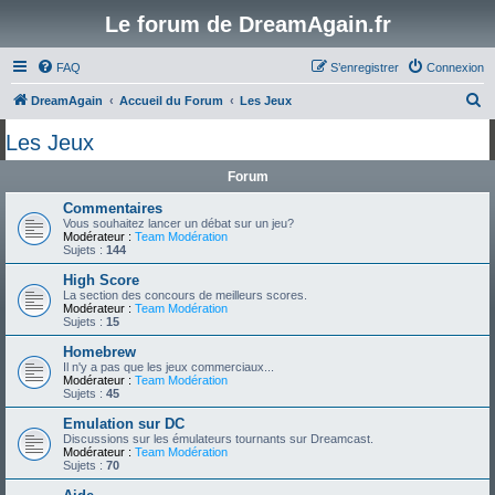
Le forum de DreamAgain.fr
FAQ
S’enregistrer
Connexion
R
DreamAgain
Accueil du Forum
Les Jeux
e
Les Jeux
c
Forum
h
e
Commentaires
Vous souhaitez lancer un débat sur un jeu?
r
Modérateur :
Team Modération
Sujets :
144
c
High Score
h
La section des concours de meilleurs scores.
Modérateur :
Team Modération
e
Sujets :
15
r
Homebrew
Il n'y a pas que les jeux commerciaux...
Modérateur :
Team Modération
Sujets :
45
Emulation sur DC
Discussions sur les émulateurs tournants sur Dreamcast.
Modérateur :
Team Modération
Sujets :
70