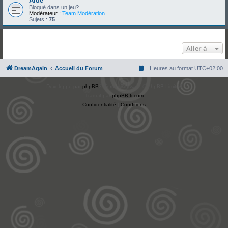
Aide
Bloqué dans un jeu?
Modérateur :
Team Modération
Sujets :
75
Aller à
DreamAgain
Accueil du Forum
Heures au format
UTC+02:00
Développé par
phpBB
® Forum Software © phpBB Limited
Traduit par
phpBB-fr.com
Confidentialité
|
Conditions