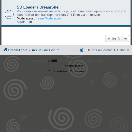
SD Loader / DreamShell
Pour ceux qui veulent lancer leurs jeux et homebrew depuis une carte SD ou
bien réaliser des backups de leurs GD-Rom via ce moyen.
Modérateur :
Team Modération
Sujets :
19
Aller à
DreamAgain
Accueil du Forum
Heures au format
UTC+02:00
Développé par
phpBB
® Forum Software © phpBB Limited
Traduit par
phpBB-fr.com
Confidentialité
|
Conditions