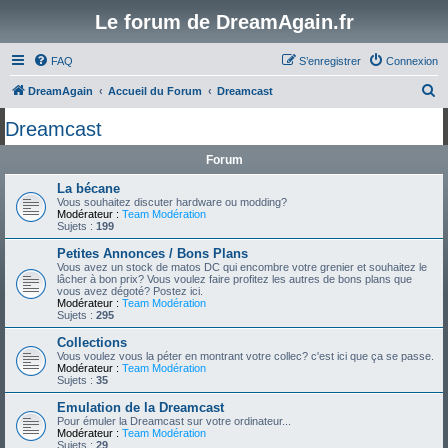
Le forum de DreamAgain.fr
FAQ
S’enregistrer
Connexion
R
DreamAgain
Accueil du Forum
Dreamcast
e
Dreamcast
c
Forum
h
e
La bécane
Vous souhaitez discuter hardware ou modding?
r
Modérateur :
Team Modération
Sujets :
199
c
Petites Annonces / Bons Plans
h
Vous avez un stock de matos DC qui encombre votre grenier et souhaitez le
lâcher à bon prix? Vous voulez faire profitez les autres de bons plans que
e
vous avez dégoté? Postez ici.
Modérateur :
Team Modération
r
Sujets :
295
Collections
Vous voulez vous la péter en montrant votre collec? c'est ici que ça se passe.
Modérateur :
Team Modération
Sujets :
35
Emulation de la Dreamcast
Pour émuler la Dreamcast sur votre ordinateur...
Modérateur :
Team Modération
Sujets :
29