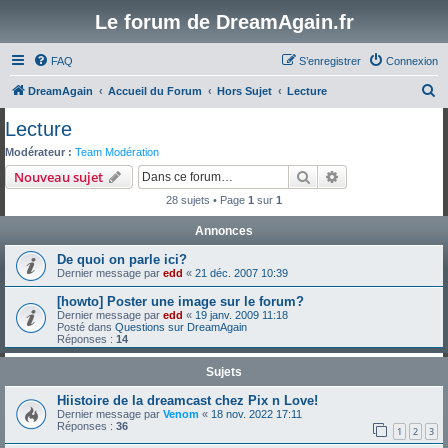
Le forum de DreamAgain.fr
FAQ
S’enregistrer
Connexion
R
DreamAgain
Accueil du Forum
Hors Sujet
Lecture
e
Lecture
c
Modérateur :
Team Modération
h
Rechercher
Recherche avanc
Nouveau sujet
e
28 sujets • Page
1
sur
1
r
Annonces
c
De quoi on parle ici?
h
Dernier message par
edd
«
21 déc. 2007 10:39
e
[howto] Poster une image sur le forum?
r
Dernier message par
edd
«
19 janv. 2009 11:18
Posté dans
Questions sur DreamAgain
Réponses :
14
Sujets
Hiistoire de la dreamcast chez Pix n Love!
Dernier message par
Venom
«
18 nov. 2022 17:11
Réponses :
36
1
2
3