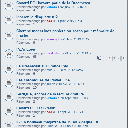
Canard PC Harware parle de la Dreamcast
Dernier message par
Venom
«
02 janv. 2016 16:30
Réponses :
4
Insérez la disquette n°2
Dernier message par
edd
«
01 janv. 2016 11:51
Réponses :
1
Cherche magazines papiers ou scans pour mémoire de
master
Dernier message par
scorcryll
«
26 févr. 2013 19:22
Réponses :
6
Pix'n Love
Dernier message par
psykotine
«
21 sept. 2012 19:50
Réponses :
66
1
2
3
4
5
La Dreamcast sur France Info
Dernier message par
otoc
«
10 sept. 2012 14:52
Réponses :
6
Les chroniques de Player One
Dernier message par
julienb
«
10 avr. 2011 16:33
Réponses :
10
SANQUA, encore de la lecture gratuite
Dernier message par
Venom
«
20 sept. 2010 15:03
Réponses :
2
Canard PC 217 Gratuit
Dernier message par
edd
«
01 sept. 2010 21:21
Réponses :
1
IG un nouveau magazine de JV en kiosque !!!!
Dernier message par
LudoLVG
«
17 août 2010 09:06