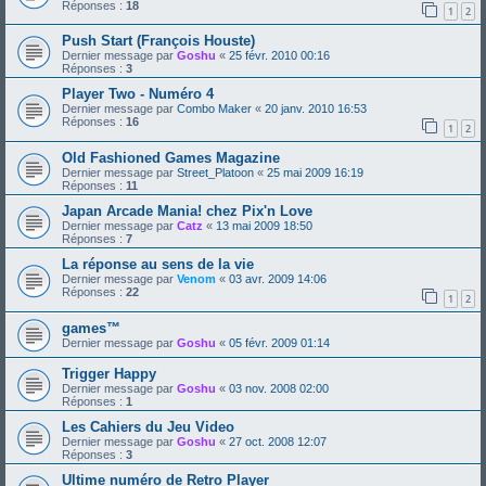
Réponses :
18
1
2
Push Start (François Houste)
Dernier message par
Goshu
«
25 févr. 2010 00:16
Réponses :
3
Player Two - Numéro 4
Dernier message par
Combo Maker
«
20 janv. 2010 16:53
Réponses :
16
1
2
Old Fashioned Games Magazine
Dernier message par
Street_Platoon
«
25 mai 2009 16:19
Réponses :
11
Japan Arcade Mania! chez Pix'n Love
Dernier message par
Catz
«
13 mai 2009 18:50
Réponses :
7
La réponse au sens de la vie
Dernier message par
Venom
«
03 avr. 2009 14:06
Réponses :
22
1
2
games™
Dernier message par
Goshu
«
05 févr. 2009 01:14
Trigger Happy
Dernier message par
Goshu
«
03 nov. 2008 02:00
Réponses :
1
Les Cahiers du Jeu Video
Dernier message par
Goshu
«
27 oct. 2008 12:07
Réponses :
3
Ultime numéro de Retro Player