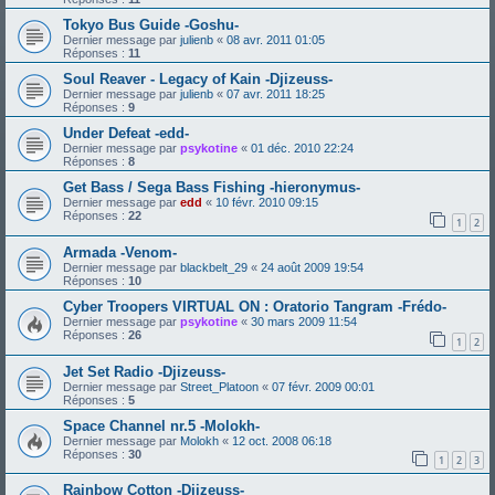
Tokyo Bus Guide -Goshu-
Dernier message par
julienb
«
08 avr. 2011 01:05
Réponses :
11
Soul Reaver - Legacy of Kain -Djizeuss-
Dernier message par
julienb
«
07 avr. 2011 18:25
Réponses :
9
Under Defeat -edd-
Dernier message par
psykotine
«
01 déc. 2010 22:24
Réponses :
8
Get Bass / Sega Bass Fishing -hieronymus-
Dernier message par
edd
«
10 févr. 2010 09:15
Réponses :
22
1
2
Armada -Venom-
Dernier message par
blackbelt_29
«
24 août 2009 19:54
Réponses :
10
Cyber Troopers VIRTUAL ON : Oratorio Tangram -Frédo-
Dernier message par
psykotine
«
30 mars 2009 11:54
Réponses :
26
1
2
Jet Set Radio -Djizeuss-
Dernier message par
Street_Platoon
«
07 févr. 2009 00:01
Réponses :
5
Space Channel nr.5 -Molokh-
Dernier message par
Molokh
«
12 oct. 2008 06:18
Réponses :
30
1
2
3
Rainbow Cotton -Djizeuss-