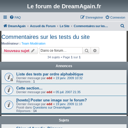
Le forum de DreamAgain.fr
FAQ
S’enregistrer
Connexion
R
DreamAgain
Accueil du Forum
Le Site
Commentaires sur les tests du site
e
Commentaires sur les tests du site
c
Modérateur :
Team Modération
h
Rechercher
Recherche avanc
Nouveau sujet
e
34 sujets • Page
1
sur
1
r
Annonces
c
Liste des tests par ordre alphabétique
h
Dernier message par
edd
«
19 janv. 2009 10:32
e
Réponses :
1
r
Cette section...
Dernier message par
edd
«
05 juil. 2007 21:35
[howto] Poster une image sur le forum?
Dernier message par
edd
«
19 janv. 2009 11:18
Posté dans
Questions sur DreamAgain
Réponses :
14
Sujets