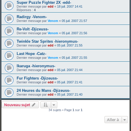
Super Puzzle Fighter 2X -edd-
Dernier message par
edd
«
18 juil. 2007 14:41
Réponses :
4
Radirgy -Venom-
Dernier message par
Venom
«
05 juil. 2007 21:57
Re-Volt -Djizeuss-
Dernier message par
Venom
«
05 juil. 2007 21:56
Twinkle Star Sprites -hieronymus-
Dernier message par
edd
«
05 juil. 2007 21:55
Last Hope -Catz-
Dernier message par
Venom
«
05 juil. 2007 21:55
Ikaruga -hieronymus-
Dernier message par
edd
«
05 juil. 2007 21:44
Fur Fighters -Djizeuss-
Dernier message par
edd
«
05 juil. 2007 21:41
24 Heures du Mans -Djizeuss-
Dernier message par
edd
«
05 juil. 2007 21:40
Nouveau sujet
34 sujets • Page
1
sur
1
Aller à