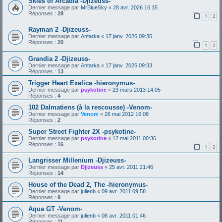
Skies of Arcadia -Djizeuss-
Dernier message par
MrBlueSky
«
28 avr. 2026 16:15
Réponses :
28
1
2
Rayman 2 -Djizeuss-
Dernier message par
Antarka
«
17 janv. 2026 09:35
Réponses :
20
1
2
Grandia 2 -Djizeuss-
Dernier message par
Antarka
«
17 janv. 2026 09:33
Réponses :
13
Trigger Heart Exelica -hieronymus-
Dernier message par
psykotine
«
23 mars 2013 14:05
Réponses :
4
102 Dalmatiens (à la rescousse) -Venom-
Dernier message par
Venom
«
26 mai 2012 16:08
Réponses :
2
Super Street Fighter 2X -psykotine-
Dernier message par
psykotine
«
12 mai 2011 00:36
Réponses :
16
1
2
Langrisser Millenium -Djizeuss-
Dernier message par
Djizeuss
«
25 avr. 2011 21:46
Réponses :
14
House of the Dead 2, The -hieronymus-
Dernier message par
julienb
«
09 avr. 2011 09:58
Réponses :
9
Aqua GT -Venom-
Dernier message par
julienb
«
08 avr. 2011 01:46
Réponses :
11