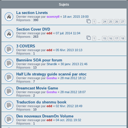
Sujets
La section Livrets
Dernier message par
scorcryll
«
18 avr. 2015 19:00
Réponses :
390
1
24
25
26
27
…
Section Cover DVD
Dernier message par
edd
«
07 juil. 2014 11:04
Réponses :
263
1
15
16
17
18
…
3 COVERS
Dernier message par
edd
«
05 févr. 2013 10:13
Réponses :
1
Bannière SOA pour forum
Dernier message par
Shardik
«
30 janv. 2013 21:46
Réponses :
13
Half Life strategy guide scanné par otoc
Dernier message par
Goshu
«
28 mai 2012 18:12
Réponses :
7
Dreamcast Movie Game
Dernier message par
Goshu
«
28 mai 2012 18:07
Réponses :
2
Traduction du shenmu book
Dernier message par
edd
«
02 févr. 2012 18:49
Réponses :
10
Des nouveaux DreamOn Volume
Dernier message par
edd
«
04 oct. 2011 19:32
Réponses :
1