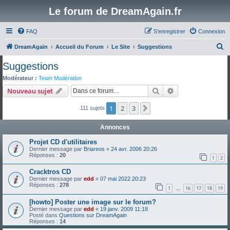
Le forum de DreamAgain.fr
FAQ
S’enregistrer
Connexion
R
DreamAgain
Accueil du Forum
Le Site
Suggestions
e
Suggestions
c
Modérateur :
Team Modération
h
Rechercher
Recherche avanc
Nouveau sujet
e
1
2
3
Suivante
111 sujets
r
c
Annonces
h
Projet CD d'utilitaires
e
Dernier message par
Briareos
«
24 avr. 2006 20:26
Réponses :
20
r
1
2
Cracktros CD
Dernier message par
edd
«
07 mai 2022 20:23
Réponses :
278
1
16
17
18
19
…
[howto] Poster une image sur le forum?
Dernier message par
edd
«
19 janv. 2009 11:18
Posté dans
Questions sur DreamAgain
Réponses :
14