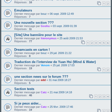
Réponses :
16
1
2
Emulateurs
Dernier message par
bouz
«
06 sept. 2009 12:49
Réponses :
7
Une nouvelle section ???
Dernier message par
Goshu
«
03 sept. 2009 01:39
Réponses :
11
[Site] Une bannière pour le site
Dernier message par
hieronymus
«
25 août 2009 21:53
Réponses :
77
1
2
3
4
5
6
Dreamcasts en carton !
Dernier message par
bouz
«
29 juil. 2009 21:22
Réponses :
8
Traduction de l'interview de Yuan Hsi (Wind & Water)
Dernier message par
Venom
«
25 juil. 2009 17:03
Réponses :
19
1
2
une section news sur le forum ???
Dernier message par
edd
«
31 mai 2009 18:27
Réponses :
5
Section tests
Dernier message par
Catz
«
21 mai 2009 14:18
Réponses :
46
1
2
3
4
Si je peux aider...
Dernier message par
Catz
«
25 févr. 2009 17:46
Réponses :
19
1
2