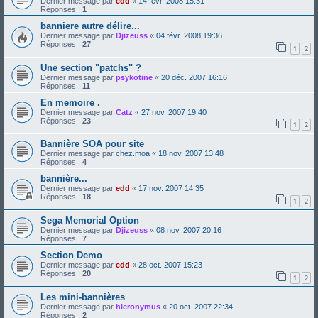
Dernier message par
edd
«
14 févr. 2008 15:31
Réponses :
1
banniere autre délire...
Dernier message par
Djizeuss
«
04 févr. 2008 19:36
Réponses :
27
1
2
Une section "patchs" ?
Dernier message par
psykotine
«
20 déc. 2007 16:16
Réponses :
11
En memoire .
Dernier message par
Catz
«
27 nov. 2007 19:40
Réponses :
23
1
2
Bannière SOA pour site
Dernier message par
chez.moa
«
18 nov. 2007 13:48
Réponses :
4
bannière...
Dernier message par
edd
«
17 nov. 2007 14:35
Réponses :
18
1
2
Sega Memorial Option
Dernier message par
Djizeuss
«
08 nov. 2007 20:16
Réponses :
7
Section Demo
Dernier message par
edd
«
28 oct. 2007 15:23
Réponses :
20
1
2
Les mini-bannières
Dernier message par
hieronymus
«
20 oct. 2007 22:34
Réponses :
2