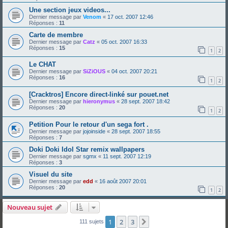
Une section jeux videos...
Dernier message par
Venom
«
17 oct. 2007 12:46
Réponses :
11
Carte de membre
Dernier message par
Catz
«
05 oct. 2007 16:33
Réponses :
15
1
2
Le CHAT
Dernier message par
SiZiOUS
«
04 oct. 2007 20:21
Réponses :
16
1
2
[Cracktros] Encore direct-linké sur pouet.net
Dernier message par
hieronymus
«
28 sept. 2007 18:42
Réponses :
20
1
2
Petition Pour le retour d'un sega fort .
Dernier message par
jojoinside
«
28 sept. 2007 18:55
Réponses :
7
Doki Doki Idol Star remix wallpapers
Dernier message par
sgmx
«
11 sept. 2007 12:19
Réponses :
3
Visuel du site
Dernier message par
edd
«
16 août 2007 20:01
Réponses :
20
1
2
Nouveau sujet
1
2
3
Suivante
111 sujets