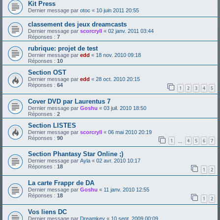
Kit Press
Dernier message par
otoc
«
10 juin 2011 20:55
classement des jeux dreamcasts
Dernier message par
scorcryll
«
02 janv. 2011 03:44
Réponses :
7
rubrique: projet de test
Dernier message par
edd
«
18 nov. 2010 09:18
Réponses :
10
Section OST
Dernier message par
edd
«
28 oct. 2010 20:15
Réponses :
64
1
2
3
4
5
Cover DVD par Laurentus 7
Dernier message par
Goshu
«
03 juil. 2010 18:50
Réponses :
2
Section LISTES
Dernier message par
scorcryll
«
06 mai 2010 20:19
Réponses :
90
1
4
5
6
7
…
Section Phantasy Star Online ;)
Dernier message par
Ayla
«
02 avr. 2010 10:17
Réponses :
18
1
2
La carte Frappr de DA
Dernier message par
Goshu
«
11 janv. 2010 12:55
Réponses :
18
1
2
Vos liens DC
Dernier message par
Dreamkey
«
10 sept. 2009 00:09