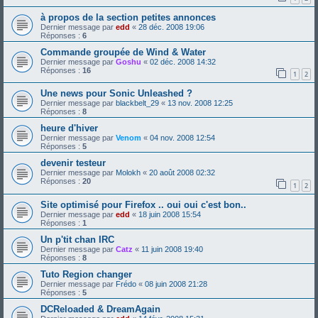
à propos de la section petites annonces
Dernier message par
edd
«
28 déc. 2008 19:06
Réponses :
6
Commande groupée de Wind & Water
Dernier message par
Goshu
«
02 déc. 2008 14:32
Réponses :
16
1
2
Une news pour Sonic Unleashed ?
Dernier message par
blackbelt_29
«
13 nov. 2008 12:25
Réponses :
8
heure d'hiver
Dernier message par
Venom
«
04 nov. 2008 12:54
Réponses :
5
devenir testeur
Dernier message par
Molokh
«
20 août 2008 02:32
Réponses :
20
1
2
Site optimisé pour Firefox .. oui oui c'est bon..
Dernier message par
edd
«
18 juin 2008 15:54
Réponses :
1
Un p'tit chan IRC
Dernier message par
Catz
«
11 juin 2008 19:40
Réponses :
8
Tuto Region changer
Dernier message par
Frédo
«
08 juin 2008 21:28
Réponses :
5
DCReloaded & DreamAgain