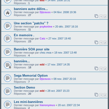
Dernier message par
edd
«
14 févr. 2008 15:31
Réponses :
1
banniere autre délire...
Dernier message par
Djizeuss
«
04 févr. 2008 19:36
Réponses :
27
1
2
Une section "patchs" ?
Dernier message par
psykotine
«
20 déc. 2007 16:16
Réponses :
11
En memoire .
Dernier message par
Catz
«
27 nov. 2007 19:40
Réponses :
23
1
2
Bannière SOA pour site
Dernier message par
chez.moa
«
18 nov. 2007 13:48
Réponses :
4
bannière...
Dernier message par
edd
«
17 nov. 2007 14:35
Réponses :
18
1
2
Sega Memorial Option
Dernier message par
Djizeuss
«
08 nov. 2007 20:16
Réponses :
7
Section Demo
Dernier message par
edd
«
28 oct. 2007 15:23
Réponses :
20
1
2
Les mini-bannières
Dernier message par
hieronymus
«
20 oct. 2007 22:34
Réponses :
2