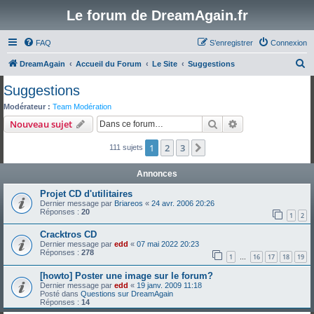
Le forum de DreamAgain.fr
FAQ
S’enregistrer
Connexion
R
DreamAgain
Accueil du Forum
Le Site
Suggestions
e
Suggestions
c
Modérateur :
Team Modération
h
Rechercher
Recherche avanc
Nouveau sujet
e
1
2
3
Suivante
111 sujets
r
c
Annonces
h
Projet CD d'utilitaires
e
Dernier message par
Briareos
«
24 avr. 2006 20:26
Réponses :
20
r
1
2
Cracktros CD
Dernier message par
edd
«
07 mai 2022 20:23
Réponses :
278
1
16
17
18
19
…
[howto] Poster une image sur le forum?
Dernier message par
edd
«
19 janv. 2009 11:18
Posté dans
Questions sur DreamAgain
Réponses :
14