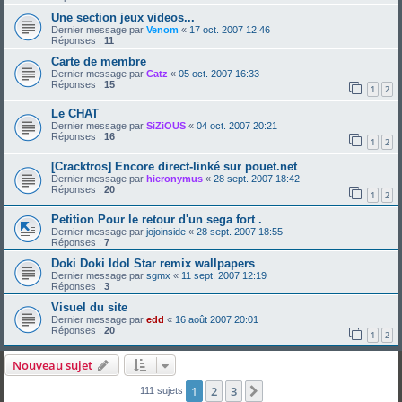
Une section jeux videos...
Dernier message par
Venom
«
17 oct. 2007 12:46
Réponses :
11
Carte de membre
Dernier message par
Catz
«
05 oct. 2007 16:33
Réponses :
15
1
2
Le CHAT
Dernier message par
SiZiOUS
«
04 oct. 2007 20:21
Réponses :
16
1
2
[Cracktros] Encore direct-linké sur pouet.net
Dernier message par
hieronymus
«
28 sept. 2007 18:42
Réponses :
20
1
2
Petition Pour le retour d'un sega fort .
Dernier message par
jojoinside
«
28 sept. 2007 18:55
Réponses :
7
Doki Doki Idol Star remix wallpapers
Dernier message par
sgmx
«
11 sept. 2007 12:19
Réponses :
3
Visuel du site
Dernier message par
edd
«
16 août 2007 20:01
Réponses :
20
1
2
Nouveau sujet
1
2
3
Suivante
111 sujets