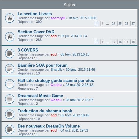
Sujets
La section Livrets
Dernier message par
scorcryll
«
18 avr. 2015 19:00
Réponses :
390
1
24
25
26
27
…
Section Cover DVD
Dernier message par
edd
«
07 juil. 2014 11:04
Réponses :
263
1
15
16
17
18
…
3 COVERS
Dernier message par
edd
«
05 févr. 2013 10:13
Réponses :
1
Bannière SOA pour forum
Dernier message par
Shardik
«
30 janv. 2013 21:46
Réponses :
13
Half Life strategy guide scanné par otoc
Dernier message par
Goshu
«
28 mai 2012 18:12
Réponses :
7
Dreamcast Movie Game
Dernier message par
Goshu
«
28 mai 2012 18:07
Réponses :
2
Traduction du shenmu book
Dernier message par
edd
«
02 févr. 2012 18:49
Réponses :
10
Des nouveaux DreamOn Volume
Dernier message par
edd
«
04 oct. 2011 19:32
Réponses :
1