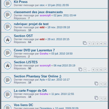
Kit Press
Dernier message par
otoc
«
10 juin 2011 20:55
classement des jeux dreamcasts
Dernier message par
scorcryll
«
02 janv. 2011 03:44
Réponses :
7
rubrique: projet de test
Dernier message par
edd
«
18 nov. 2010 09:18
Réponses :
10
Section OST
Dernier message par
edd
«
28 oct. 2010 20:15
Réponses :
64
1
2
3
4
5
Cover DVD par Laurentus 7
Dernier message par
Goshu
«
03 juil. 2010 18:50
Réponses :
2
Section LISTES
Dernier message par
scorcryll
«
06 mai 2010 20:19
Réponses :
90
1
4
5
6
7
…
Section Phantasy Star Online ;)
Dernier message par
Ayla
«
02 avr. 2010 10:17
Réponses :
18
1
2
La carte Frappr de DA
Dernier message par
Goshu
«
11 janv. 2010 12:55
Réponses :
18
1
2
Vos liens DC
Dernier message par
Dreamkey
«
10 sept. 2009 00:09