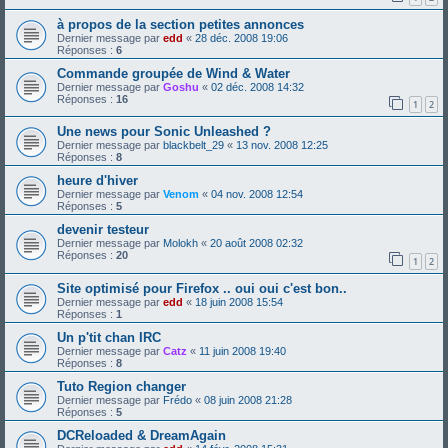
à propos de la section petites annonces
Dernier message par
edd
«
28 déc. 2008 19:06
Réponses :
6
Commande groupée de Wind & Water
Dernier message par
Goshu
«
02 déc. 2008 14:32
Réponses :
16
1
2
Une news pour Sonic Unleashed ?
Dernier message par
blackbelt_29
«
13 nov. 2008 12:25
Réponses :
8
heure d'hiver
Dernier message par
Venom
«
04 nov. 2008 12:54
Réponses :
5
devenir testeur
Dernier message par
Molokh
«
20 août 2008 02:32
Réponses :
20
1
2
Site optimisé pour Firefox .. oui oui c'est bon..
Dernier message par
edd
«
18 juin 2008 15:54
Réponses :
1
Un p'tit chan IRC
Dernier message par
Catz
«
11 juin 2008 19:40
Réponses :
8
Tuto Region changer
Dernier message par
Frédo
«
08 juin 2008 21:28
Réponses :
5
DCReloaded & DreamAgain