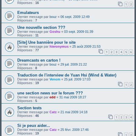
Réponses :
16
1
2
Emulateurs
Dernier message par
bouz
«
06 sept. 2009 12:49
Réponses :
7
Une nouvelle section ???
Dernier message par
Goshu
«
03 sept. 2009 01:39
Réponses :
11
[Site] Une bannière pour le site
Dernier message par
hieronymus
«
25 août 2009 21:53
Réponses :
77
1
2
3
4
5
6
Dreamcasts en carton !
Dernier message par
bouz
«
29 juil. 2009 21:22
Réponses :
8
Traduction de l'interview de Yuan Hsi (Wind & Water)
Dernier message par
Venom
«
25 juil. 2009 17:03
Réponses :
19
1
2
une section news sur le forum ???
Dernier message par
edd
«
31 mai 2009 18:27
Réponses :
5
Section tests
Dernier message par
Catz
«
21 mai 2009 14:18
Réponses :
46
1
2
3
4
Si je peux aider...
Dernier message par
Catz
«
25 févr. 2009 17:46
Réponses :
19
1
2