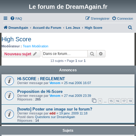
Le forum de DreamAgain.fr
FAQ
S’enregistrer
Connexion
R
DreamAgain
Accueil du Forum
Les Jeux
High Score
e
High Score
c
Modérateur :
Team Modération
h
Rechercher
Recherche avanc
Nouveau sujet
e
13 sujets • Page
1
sur
1
r
Annonces
c
HI-SCORE : REGLEMENT
h
Dernier message par
Venom
«
25 mai 2006 16:07
e
Proposition de Hi-Score
r
Dernier message par
Venom
«
27 mai 2009 23:39
Réponses :
265
1
15
16
17
18
…
[howto] Poster une image sur le forum?
Dernier message par
edd
«
19 janv. 2009 11:18
Posté dans
Questions sur DreamAgain
Réponses :
14
Sujets