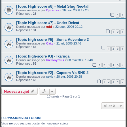
[Topic High score #8] - Metal Slug Neo4all
Dernier message par
Djizeuss
«
26 nov. 2006 17:26
Réponses :
23
1
2
[Topic High score #7] - Under Defeat
Dernier message par
edd
«
22 sept. 2006 20:12
Réponses :
31
1
2
3
[Topic high-score #6] - Sonic Adventure 2
Dernier message par
Catz
«
21 juil. 2006 23:46
Réponses :
56
1
2
3
4
[Topic high-score #3] - Ikaruga
Dernier message par
hieronymus
«
08 mai 2006 19:40
Réponses :
86
1
2
3
4
5
6
[Topic high-score #2] - Capcom Vs SNK 2
Dernier message par
sekk
«
20 avr. 2006 20:28
Réponses :
68
1
2
3
4
5
Nouveau sujet
13 sujets • Page
1
sur
1
Aller à
PERMISSIONS DU FORUM
Vous
ne pouvez pas
poster de nouveaux sujets