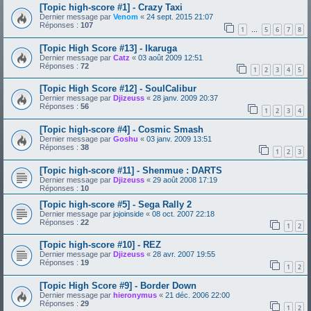
[Topic high-score #1] - Crazy Taxi
Dernier message par
Venom
«
24 sept. 2015 21:07
Réponses :
107
1
5
6
7
8
…
[Topic High Score #13] - Ikaruga
Dernier message par
Catz
«
03 août 2009 12:51
Réponses :
72
1
2
3
4
5
[Topic High Score #12] - SoulCalibur
Dernier message par
Djizeuss
«
28 janv. 2009 20:37
Réponses :
56
1
2
3
4
[Topic high-score #4] - Cosmic Smash
Dernier message par
Goshu
«
03 janv. 2009 13:51
Réponses :
38
1
2
3
[Topic high-score #11] - Shenmue : DARTS
Dernier message par
Djizeuss
«
29 août 2008 17:19
Réponses :
10
[Topic high-score #5] - Sega Rally 2
Dernier message par
jojoinside
«
08 oct. 2007 22:18
Réponses :
22
1
2
[Topic high-score #10] - REZ
Dernier message par
Djizeuss
«
28 avr. 2007 19:55
Réponses :
19
1
2
[Topic High Score #9] - Border Down
Dernier message par
hieronymus
«
21 déc. 2006 22:00
Réponses :
29
1
2