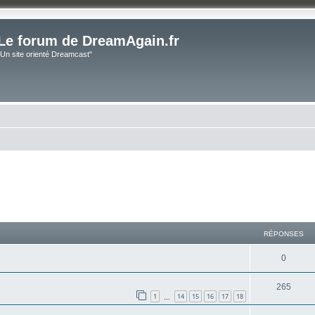
Le forum de DreamAgain.fr
"Un site orienté Dreamcast"
cher
cherche avancée
RÉPONSES
0
265
1
14
15
16
17
18
…