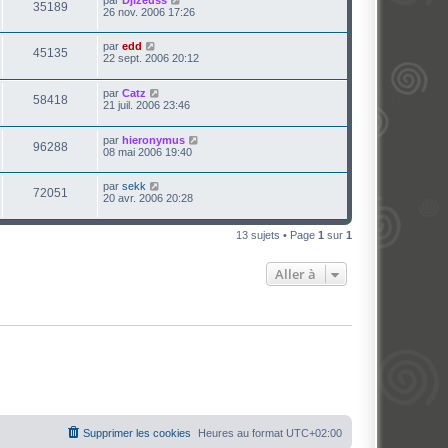
35189
26 nov. 2006 17:26
par
edd
45135
22 sept. 2006 20:12
par
Catz
58418
21 juil. 2006 23:46
par
hieronymus
96288
08 mai 2006 19:40
par
sekk
72051
20 avr. 2006 20:28
13 sujets • Page
1
sur
1
Aller à
Supprimer les cookies
Heures au format
UTC+02:00