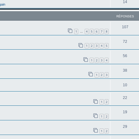
14
gain
RÉPONSES
107
1
4
5
6
7
8
…
72
1
2
3
4
5
56
1
2
3
4
38
1
2
3
10
22
1
2
19
1
2
29
1
2