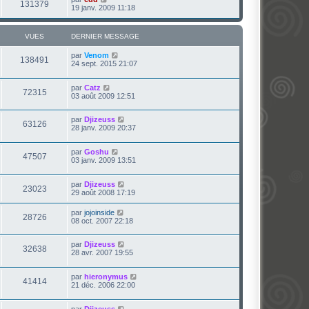
131379
19 janv. 2009 11:18
VUES
DERNIER MESSAGE
par
Venom
138491
24 sept. 2015 21:07
par
Catz
72315
03 août 2009 12:51
par
Djizeuss
63126
28 janv. 2009 20:37
par
Goshu
47507
03 janv. 2009 13:51
par
Djizeuss
23023
29 août 2008 17:19
par
jojoinside
28726
08 oct. 2007 22:18
par
Djizeuss
32638
28 avr. 2007 19:55
par
hieronymus
41414
21 déc. 2006 22:00
par
Djizeuss