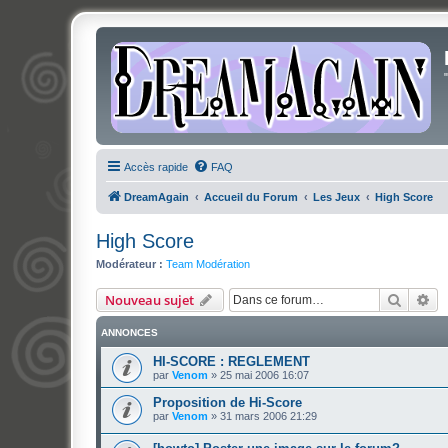
Accès rapide
FAQ
DreamAgain
Accueil du Forum
Les Jeux
High Score
High Score
Modérateur :
Team Modération
Recher
Re
Nouveau sujet
ANNONCES
HI-SCORE : REGLEMENT
par
Venom
»
25 mai 2006 16:07
Proposition de Hi-Score
par
Venom
»
31 mars 2006 21:29