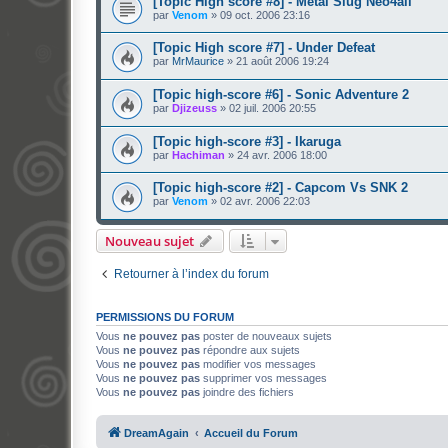
[Topic High score #8] - Metal Slug Neo4all
par
Venom
»
09 oct. 2006 23:16
[Topic High score #7] - Under Defeat
par
MrMaurice
»
21 août 2006 19:24
[Topic high-score #6] - Sonic Adventure 2
par
Djizeuss
»
02 juil. 2006 20:55
[Topic high-score #3] - Ikaruga
par
Hachiman
»
24 avr. 2006 18:00
[Topic high-score #2] - Capcom Vs SNK 2
par
Venom
»
02 avr. 2006 22:03
Nouveau sujet
Retourner à l’index du forum
PERMISSIONS DU FORUM
Vous
ne pouvez pas
poster de nouveaux sujets
Vous
ne pouvez pas
répondre aux sujets
Vous
ne pouvez pas
modifier vos messages
Vous
ne pouvez pas
supprimer vos messages
Vous
ne pouvez pas
joindre des fichiers
DreamAgain
Accueil du Forum