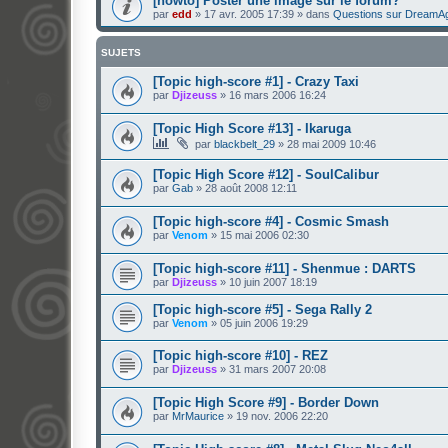
[howto] Poster une image sur le forum?
par
edd
»
17 avr. 2005 17:39
» dans
Questions sur DreamA
SUJETS
[Topic high-score #1] - Crazy Taxi
par
Djizeuss
»
16 mars 2006 16:24
[Topic High Score #13] - Ikaruga
par
blackbelt_29
»
28 mai 2009 10:46
[Topic High Score #12] - SoulCalibur
par
Gab
»
28 août 2008 12:11
[Topic high-score #4] - Cosmic Smash
par
Venom
»
15 mai 2006 02:30
[Topic high-score #11] - Shenmue : DARTS
par
Djizeuss
»
10 juin 2007 18:19
[Topic high-score #5] - Sega Rally 2
par
Venom
»
05 juin 2006 19:29
[Topic high-score #10] - REZ
par
Djizeuss
»
31 mars 2007 20:08
[Topic High Score #9] - Border Down
par
MrMaurice
»
19 nov. 2006 22:20