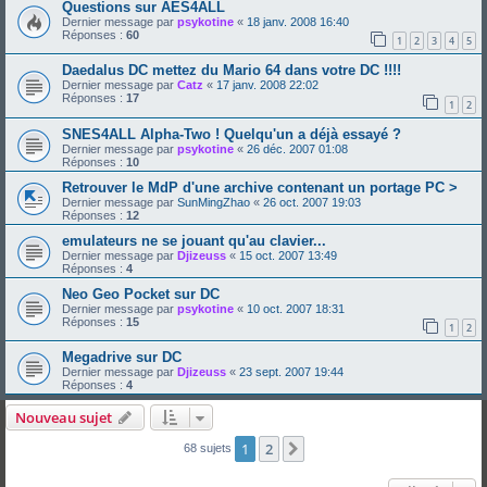
Questions sur AES4ALL
Dernier message par
psykotine
«
18 janv. 2008 16:40
Réponses :
60
1
2
3
4
5
Daedalus DC mettez du Mario 64 dans votre DC !!!!
Dernier message par
Catz
«
17 janv. 2008 22:02
Réponses :
17
1
2
SNES4ALL Alpha-Two ! Quelqu'un a déjà essayé ?
Dernier message par
psykotine
«
26 déc. 2007 01:08
Réponses :
10
Retrouver le MdP d'une archive contenant un portage PC >
Dernier message par
SunMingZhao
«
26 oct. 2007 19:03
Réponses :
12
emulateurs ne se jouant qu'au clavier...
Dernier message par
Djizeuss
«
15 oct. 2007 13:49
Réponses :
4
Neo Geo Pocket sur DC
Dernier message par
psykotine
«
10 oct. 2007 18:31
Réponses :
15
1
2
Megadrive sur DC
Dernier message par
Djizeuss
«
23 sept. 2007 19:44
Réponses :
4
Nouveau sujet
1
2
Suivante
68 sujets