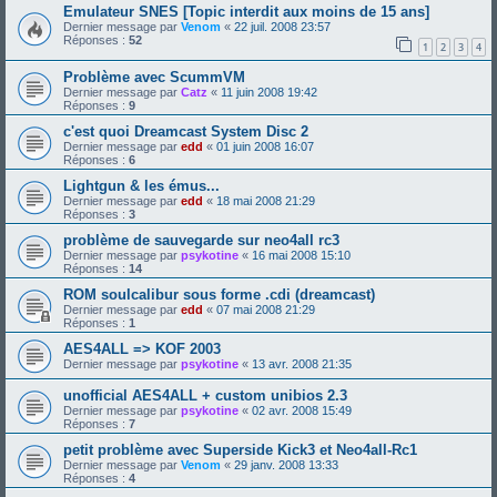
Emulateur SNES [Topic interdit aux moins de 15 ans]
Dernier message par
Venom
«
22 juil. 2008 23:57
Réponses :
52
1
2
3
4
Problème avec ScummVM
Dernier message par
Catz
«
11 juin 2008 19:42
Réponses :
9
c'est quoi Dreamcast System Disc 2
Dernier message par
edd
«
01 juin 2008 16:07
Réponses :
6
Lightgun & les émus...
Dernier message par
edd
«
18 mai 2008 21:29
Réponses :
3
problème de sauvegarde sur neo4all rc3
Dernier message par
psykotine
«
16 mai 2008 15:10
Réponses :
14
ROM soulcalibur sous forme .cdi (dreamcast)
Dernier message par
edd
«
07 mai 2008 21:29
Réponses :
1
AES4ALL => KOF 2003
Dernier message par
psykotine
«
13 avr. 2008 21:35
unofficial AES4ALL + custom unibios 2.3
Dernier message par
psykotine
«
02 avr. 2008 15:49
Réponses :
7
petit problème avec Superside Kick3 et Neo4all-Rc1
Dernier message par
Venom
«
29 janv. 2008 13:33
Réponses :
4