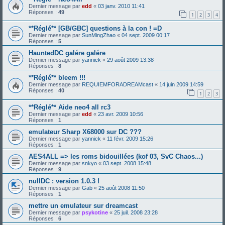
Dernier message par
edd
«
03 janv. 2010 11:41
Réponses :
49
1
2
3
4
**Réglé** [GB/GBC] questions à la con ! =D
Dernier message par
SunMingZhao
«
04 sept. 2009 00:17
Réponses :
5
HauntedDC galére galére
Dernier message par
yannick
«
29 août 2009 13:38
Réponses :
8
**Réglé** bleem !!!
Dernier message par
REQUIEMFORADREAMcast
«
14 juin 2009 14:59
Réponses :
40
1
2
3
**Réglé** Aide neo4 all rc3
Dernier message par
edd
«
23 avr. 2009 10:56
Réponses :
1
emulateur Sharp X68000 sur DC ???
Dernier message par
yannick
«
11 févr. 2009 15:26
Réponses :
1
AES4ALL => les roms bidouillées (kof 03, SvC Chaos...)
Dernier message par
snkyo
«
03 sept. 2008 15:48
Réponses :
9
nullDC : version 1.0.3 !
Dernier message par
Gab
«
25 août 2008 11:50
Réponses :
1
mettre un emulateur sur dreamcast
Dernier message par
psykotine
«
25 juil. 2008 23:28
Réponses :
6