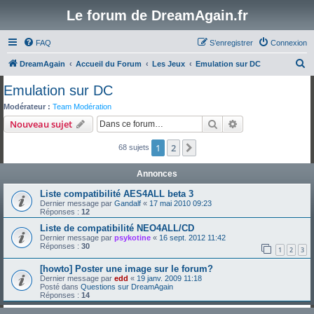
Le forum de DreamAgain.fr
FAQ
S’enregistrer
Connexion
R
DreamAgain
Accueil du Forum
Les Jeux
Emulation sur DC
e
Emulation sur DC
c
Modérateur :
Team Modération
h
Rechercher
Recherche avanc
Nouveau sujet
e
1
2
Suivante
68 sujets
r
c
Annonces
h
Liste compatibilité AES4ALL beta 3
e
Dernier message par
Gandalf
«
17 mai 2010 09:23
Réponses :
12
r
Liste de compatibilité NEO4ALL/CD
Dernier message par
psykotine
«
16 sept. 2012 11:42
Réponses :
30
1
2
3
[howto] Poster une image sur le forum?
Dernier message par
edd
«
19 janv. 2009 11:18
Posté dans
Questions sur DreamAgain
Réponses :
14