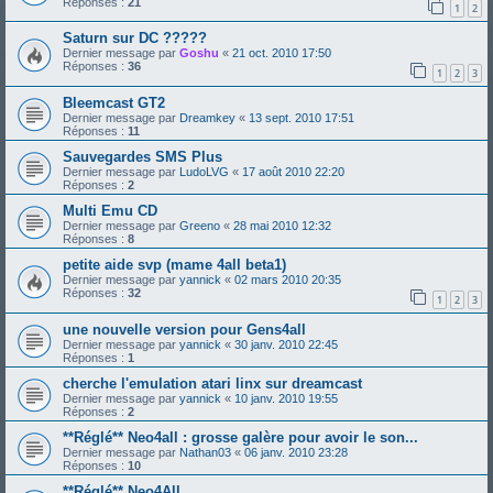
Réponses :
21
1
2
Saturn sur DC ?????
Dernier message par
Goshu
«
21 oct. 2010 17:50
Réponses :
36
1
2
3
Bleemcast GT2
Dernier message par
Dreamkey
«
13 sept. 2010 17:51
Réponses :
11
Sauvegardes SMS Plus
Dernier message par
LudoLVG
«
17 août 2010 22:20
Réponses :
2
Multi Emu CD
Dernier message par
Greeno
«
28 mai 2010 12:32
Réponses :
8
petite aide svp (mame 4all beta1)
Dernier message par
yannick
«
02 mars 2010 20:35
Réponses :
32
1
2
3
une nouvelle version pour Gens4all
Dernier message par
yannick
«
30 janv. 2010 22:45
Réponses :
1
cherche l'emulation atari linx sur dreamcast
Dernier message par
yannick
«
10 janv. 2010 19:55
Réponses :
2
**Réglé** Neo4all : grosse galère pour avoir le son...
Dernier message par
Nathan03
«
06 janv. 2010 23:28
Réponses :
10
**Réglé** Neo4All