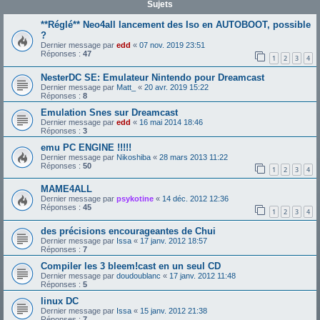
Sujets
**Réglé** Neo4all lancement des Iso en AUTOBOOT, possible
?
Dernier message par
edd
«
07 nov. 2019 23:51
Réponses :
47
1
2
3
4
NesterDC SE: Emulateur Nintendo pour Dreamcast
Dernier message par
Matt_
«
20 avr. 2019 15:22
Réponses :
8
Emulation Snes sur Dreamcast
Dernier message par
edd
«
16 mai 2014 18:46
Réponses :
3
emu PC ENGINE !!!!!
Dernier message par
Nikoshiba
«
28 mars 2013 11:22
Réponses :
50
1
2
3
4
MAME4ALL
Dernier message par
psykotine
«
14 déc. 2012 12:36
Réponses :
45
1
2
3
4
des précisions encourageantes de Chui
Dernier message par
Issa
«
17 janv. 2012 18:57
Réponses :
7
Compiler les 3 bleem!cast en un seul CD
Dernier message par
doudoublanc
«
17 janv. 2012 11:48
Réponses :
5
linux DC
Dernier message par
Issa
«
15 janv. 2012 21:38
Réponses :
7