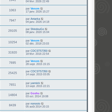
04 févr. 2026 22:49
par
Venom
1063
17 janv. 2026 15:27
par
Antarka
7947
04 janv. 2026 14:18
par
ShindouGo
29105
08 janv. 2020 15:04
par
Venom
10254
02 déc. 2018 23:03
par
CDCST57350
31920
18 févr. 2016 22:54
par
Venom
7695
28 sept. 2015 15:15
par
CDCST57350
25425
14 sept. 2015 03:05
par
yannick
7651
13 sept. 2015 22:21
par
Goshu
14804
03 oct. 2014 19:08
par
nonosto
8439
05 août 2014 20:15