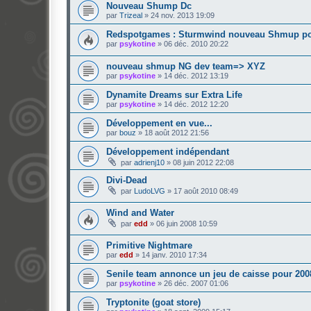
Nouveau Shump Dc
par
Trizeal
»
24 nov. 2013 19:09
Redspotgames : Sturmwind nouveau Shmup pour
par
psykotine
»
06 déc. 2010 20:22
nouveau shmup NG dev team=> XYZ
par
psykotine
»
14 déc. 2012 13:19
Dynamite Dreams sur Extra Life
par
psykotine
»
14 déc. 2012 12:20
Développement en vue...
par
bouz
»
18 août 2012 21:56
Développement indépendant
par
adrienj10
»
08 juin 2012 22:08
Divi-Dead
par
LudoLVG
»
17 août 2010 08:49
Wind and Water
par
edd
»
06 juin 2008 10:59
Primitive Nightmare
par
edd
»
14 janv. 2010 17:34
Senile team annonce un jeu de caisse pour 2008
par
psykotine
»
26 déc. 2007 01:06
Tryptonite (goat store)