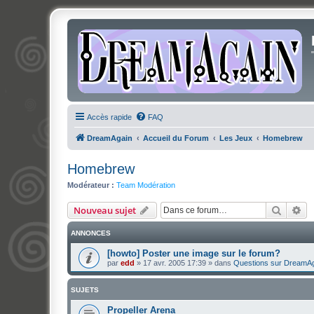
Accès rapide
FAQ
DreamAgain
Accueil du Forum
Les Jeux
Homebrew
Homebrew
Modérateur :
Team Modération
Recher
Re
Nouveau sujet
ANNONCES
[howto] Poster une image sur le forum?
par
edd
»
17 avr. 2005 17:39
» dans
Questions sur DreamA
SUJETS
Propeller Arena