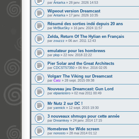
par
Antarka
»
28 janv. 2026 14:53
Wipeout version Dreamcast
par
Antarka
»
17 janv. 2026 10:35
Résumé des sorties indé depuis 20 ans
par
MrBlueSky
»
16 janv. 2024 11:57
Zelda, Return Of The Hylian en Français
par
zouzzz
»
06 avr. 2011 12:43
emulateur pour les hombrews
par
plop
»
22 nov. 2018 22:22
Pier Solar and the Great Architects
par
CDCST57350
»
06 févr. 2016 02:05
Volgarr The Viking sur Dreamcast
par
Catz
»
28 sept. 2015 09:38
Nouveau jeu Dreamcast: Gun Lord
par
elpianistero
»
02 mai 2011 00:49
Mr Nutz 2 sur DC !
par
yannick
»
12 sept. 2015 19:30
3 nouveaux shmups pour cette année
par
Dreamkey
»
24 janv. 2014 17:15
Homebrew for Wide screen
par
nonosto
»
28 mai 2014 01:12