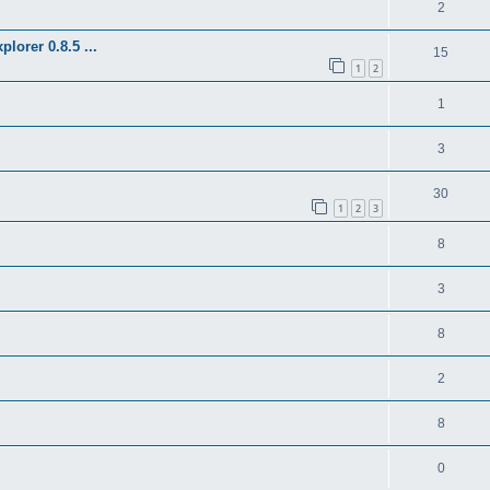
2
orer 0.8.5 ...
15
1
2
1
3
30
1
2
3
8
3
8
2
8
0