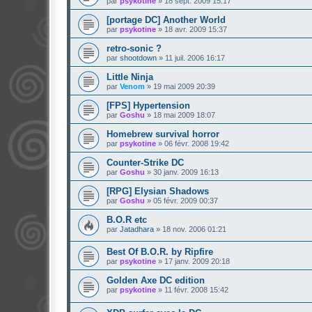
par
psykotine
»
18 sept. 2009 15:17
[portage DC] Another World
par
psykotine
»
18 avr. 2009 15:37
retro-sonic ?
par
shootdown
»
11 juil. 2006 16:17
Little Ninja
par
Venom
»
19 mai 2009 20:39
[FPS] Hypertension
par
Goshu
»
18 mai 2009 18:07
Homebrew survival horror
par
psykotine
»
06 févr. 2008 19:42
Counter-Strike DC
par
Goshu
»
30 janv. 2009 16:13
[RPG] Elysian Shadows
par
Goshu
»
05 févr. 2009 00:37
B.O.R etc
par
Jatadhara
»
18 nov. 2006 01:21
Best Of B.O.R. by Ripfire
par
psykotine
»
17 janv. 2009 20:18
Golden Axe DC edition
par
psykotine
»
11 févr. 2008 15:42