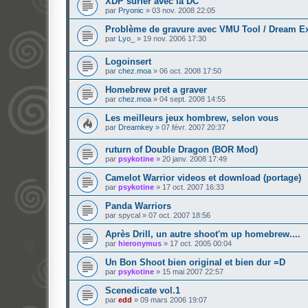
XDP surfer avec la DC
par
Pryonic
»
03 nov. 2008 22:05
Problème de gravure avec VMU Tool / Dream Expl
par
Lyo_
»
19 nov. 2006 17:30
Logoinsert
par
chez.moa
»
06 oct. 2008 17:50
Homebrew pret a graver
par
chez.moa
»
04 sept. 2008 14:55
Les meilleurs jeux hombrew, selon vous
par
Dreamkey
»
07 févr. 2007 20:37
ruturn of Double Dragon (BOR Mod)
par
psykotine
»
20 janv. 2008 17:49
Camelot Warrior videos et download (portage)
par
psykotine
»
17 oct. 2007 16:33
Panda Warriors
par
spycal
»
07 oct. 2007 18:56
Après Drill, un autre shoot'm up homebrew....
par
hieronymus
»
17 oct. 2005 00:04
Un Bon Shoot bien original et bien dur =D
par
psykotine
»
15 mai 2007 22:57
Scenedicate vol.1
par
edd
»
09 mars 2006 19:07