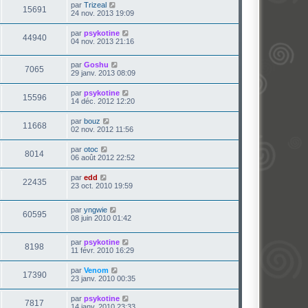
par
Trizeal
15691
24 nov. 2013 19:09
par
psykotine
44940
04 nov. 2013 21:16
par
Goshu
7065
29 janv. 2013 08:09
par
psykotine
15596
14 déc. 2012 12:20
par
bouz
11668
02 nov. 2012 11:56
par
otoc
8014
06 août 2012 22:52
par
edd
22435
23 oct. 2010 19:59
par
yngwie
60595
08 juin 2010 01:42
par
psykotine
8198
11 févr. 2010 16:29
par
Venom
17390
23 janv. 2010 00:35
par
psykotine
7817
14 janv. 2010 23:33