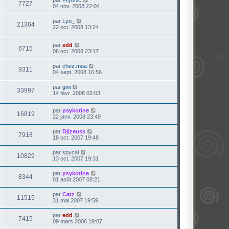
7727
04 nov. 2008 22:04
par
Lyo_
21364
22 oct. 2008 13:24
par
edd
6715
06 oct. 2008 23:17
par
chez.moa
9311
04 sept. 2008 16:56
par
gini
33997
14 févr. 2008 02:03
par
psykotine
16819
22 janv. 2008 23:49
par
Djizeuss
7918
18 oct. 2007 19:48
par
spycal
10829
13 oct. 2007 19:31
par
psykotine
8344
01 août 2007 08:21
par
Catz
11515
31 mai 2007 19:59
par
edd
7415
09 mars 2006 19:07