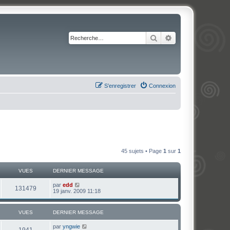
Rechercher
Recherche avancé
S’enregistrer
Connexion
45 sujets • Page
1
sur
1
VUES
DERNIER MESSAGE
par
edd
131479
19 janv. 2009 11:18
VUES
DERNIER MESSAGE
par
yngwie
1941