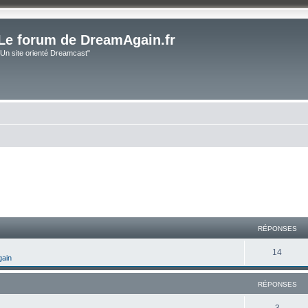
Le forum de DreamAgain.fr
"Un site orienté Dreamcast"
cher
cherche avancée
RÉPONSES
14
gain
RÉPONSES
3