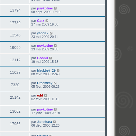
par
psykotine
13794
08 sept. 2009 17:19
par
Catz
17789
27 mai 2009 19:58
par
yannick
12546
23 mai 2009 20:11
par
psykotine
19099
23 mai 2009 20:03
par
Goshu
12112
19 mai 2009 15:13
par
blackbelt_29
11028
08 févr. 2009 15:49
par
Dreamkey
7320
05 févr. 2009 09:23
par
edd
25142
02 févr. 2009 11:11
par
psykotine
13062
17 janv. 2009 20:18
par
Jatadhara
17956
06 déc. 2008 12:26
par
Pryonic