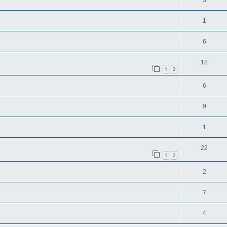
1
6
18
1
2
6
9
1
22
1
2
2
7
4