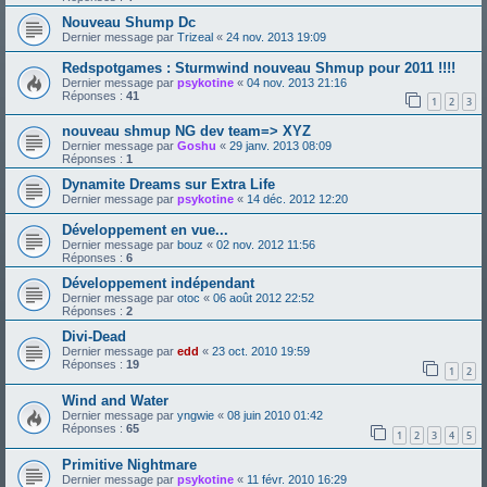
Nouveau Shump Dc
Dernier message par
Trizeal
«
24 nov. 2013 19:09
Redspotgames : Sturmwind nouveau Shmup pour 2011 !!!!
Dernier message par
psykotine
«
04 nov. 2013 21:16
Réponses :
41
1
2
3
nouveau shmup NG dev team=> XYZ
Dernier message par
Goshu
«
29 janv. 2013 08:09
Réponses :
1
Dynamite Dreams sur Extra Life
Dernier message par
psykotine
«
14 déc. 2012 12:20
Développement en vue...
Dernier message par
bouz
«
02 nov. 2012 11:56
Réponses :
6
Développement indépendant
Dernier message par
otoc
«
06 août 2012 22:52
Réponses :
2
Divi-Dead
Dernier message par
edd
«
23 oct. 2010 19:59
Réponses :
19
1
2
Wind and Water
Dernier message par
yngwie
«
08 juin 2010 01:42
Réponses :
65
1
2
3
4
5
Primitive Nightmare
Dernier message par
psykotine
«
11 févr. 2010 16:29