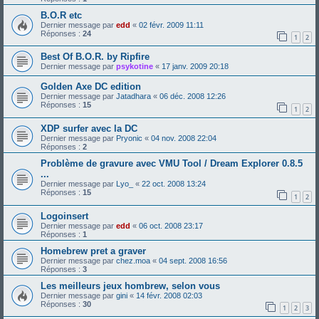
B.O.R etc
Dernier message par
edd
«
02 févr. 2009 11:11
Réponses :
24
1
2
Best Of B.O.R. by Ripfire
Dernier message par
psykotine
«
17 janv. 2009 20:18
Golden Axe DC edition
Dernier message par
Jatadhara
«
06 déc. 2008 12:26
Réponses :
15
1
2
XDP surfer avec la DC
Dernier message par
Pryonic
«
04 nov. 2008 22:04
Réponses :
2
Problème de gravure avec VMU Tool / Dream Explorer 0.8.5
...
Dernier message par
Lyo_
«
22 oct. 2008 13:24
Réponses :
15
1
2
Logoinsert
Dernier message par
edd
«
06 oct. 2008 23:17
Réponses :
1
Homebrew pret a graver
Dernier message par
chez.moa
«
04 sept. 2008 16:56
Réponses :
3
Les meilleurs jeux hombrew, selon vous
Dernier message par
gini
«
14 févr. 2008 02:03
Réponses :
30
1
2
3