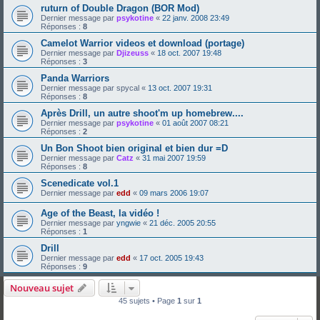
ruturn of Double Dragon (BOR Mod)
Dernier message par
psykotine
«
22 janv. 2008 23:49
Réponses :
8
Camelot Warrior videos et download (portage)
Dernier message par
Djizeuss
«
18 oct. 2007 19:48
Réponses :
3
Panda Warriors
Dernier message par
spycal
«
13 oct. 2007 19:31
Réponses :
8
Après Drill, un autre shoot'm up homebrew....
Dernier message par
psykotine
«
01 août 2007 08:21
Réponses :
2
Un Bon Shoot bien original et bien dur =D
Dernier message par
Catz
«
31 mai 2007 19:59
Réponses :
8
Scenedicate vol.1
Dernier message par
edd
«
09 mars 2006 19:07
Age of the Beast, la vidéo !
Dernier message par
yngwie
«
21 déc. 2005 20:55
Réponses :
1
Drill
Dernier message par
edd
«
17 oct. 2005 19:43
Réponses :
9
Nouveau sujet
45 sujets • Page
1
sur
1