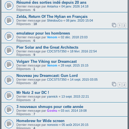
Résumé des sorties indé depuis 20 ans
Dernier message par
Antarka
«
04 janv. 2026 14:18
Réponses :
6
Zelda, Return Of The Hylian en Français
Dernier message par
ShindouGo
«
08 janv. 2020 15:04
Réponses :
18
1
2
emulateur pour les hombrews
Dernier message par
Venom
«
02 déc. 2018 23:03
Réponses :
6
Pier Solar and the Great Architects
Dernier message par
CDCST57350
«
18 févr. 2016 22:54
Réponses :
9
Volgarr The Viking sur Dreamcast
Dernier message par
Venom
«
28 sept. 2015 15:15
Réponses :
1
Nouveau jeu Dreamcast: Gun Lord
Dernier message par
CDCST57350
«
14 sept. 2015 03:05
Réponses :
22
1
2
Mr Nutz 2 sur DC !
Dernier message par
yannick
«
13 sept. 2015 22:21
Réponses :
2
3 nouveaux shmups pour cette année
Dernier message par
Goshu
«
03 oct. 2014 19:08
Réponses :
7
Homebrew for Wide screen
Dernier message par
nonosto
«
05 août 2014 20:15
Réponses :
4