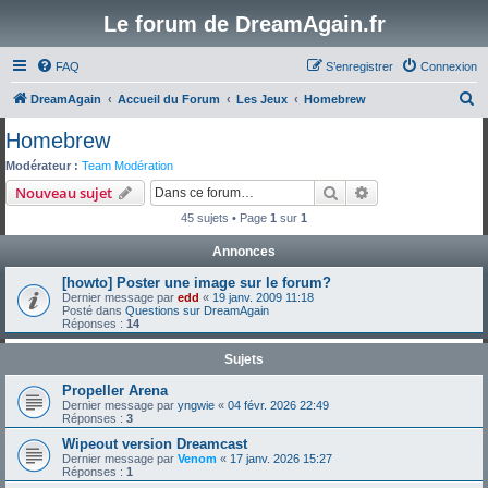
Le forum de DreamAgain.fr
FAQ
S’enregistrer
Connexion
R
DreamAgain
Accueil du Forum
Les Jeux
Homebrew
e
Homebrew
c
Modérateur :
Team Modération
h
Rechercher
Recherche avanc
Nouveau sujet
e
45 sujets • Page
1
sur
1
r
Annonces
c
[howto] Poster une image sur le forum?
h
Dernier message par
edd
«
19 janv. 2009 11:18
e
Posté dans
Questions sur DreamAgain
Réponses :
14
r
Sujets
Propeller Arena
Dernier message par
yngwie
«
04 févr. 2026 22:49
Réponses :
3
Wipeout version Dreamcast
Dernier message par
Venom
«
17 janv. 2026 15:27
Réponses :
1